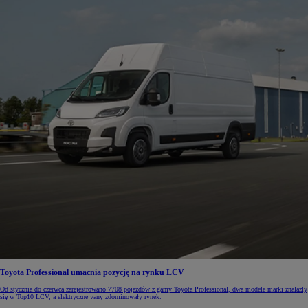
Toyota Professional umacnia pozycję na rynku LCV
Od stycznia do czerwca zarejestrowano 7708 pojazdów z gamy Toyota Professional, dwa modele marki znalazły
się w Top10 LCV, a elektryczne vany zdominowały rynek.