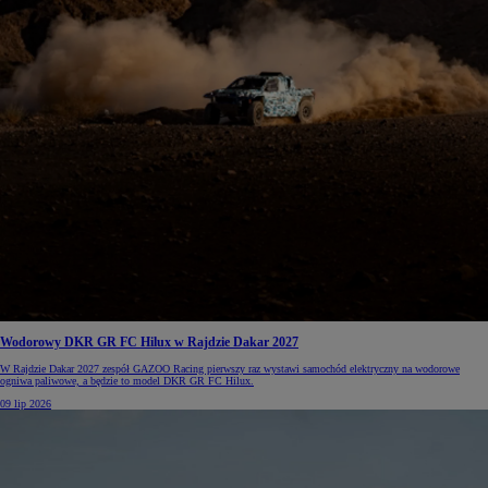
Wodorowy DKR GR FC Hilux w Rajdzie Dakar 2027
W Rajdzie Dakar 2027 zespół GAZOO Racing pierwszy raz wystawi samochód elektryczny na wodorowe
ogniwa paliwowe, a będzie to model DKR GR FC Hilux.
09 lip 2026