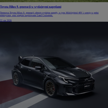
Toyota Hilux 9. generacji w wydajnymi napędami
Terenowa Toyota Hilux 9. generacji oferuje wydajne napędy, w tym Mild-hybrid 48V i wersję w pełni
elektryczną, oraz wnętrze inspirowane Land Cruiserem.
22 cze 2026