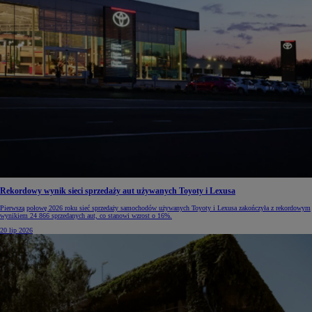
Rekordowy wynik sieci sprzedaży aut używanych Toyoty i Lexusa
Pierwszą połowę 2026 roku sieć sprzedaży samochodów używanych Toyoty i Lexusa zakończyła z rekordowym
wynikiem 24 866 sprzedanych aut, co stanowi wzrost o 16%.
20 lip 2026