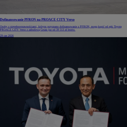
Dofinansowanie PFRON na PROACE CITY Verso
Osoby z niepełnosprawnościami, którym przyznano dofinansowanie z PFRON, mogą kupić od ręki Toyotę
PROACE CITY Verso z zabudową Gruau już od 39 513 zł brutto.
29 cze 2026