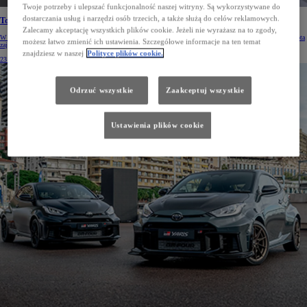
Twoje potrzeby i ulepszać funkcjonalność naszej witryny. Są wykorzystywane do
dostarczania usług i narzędzi osób trzecich, a także służą do celów reklamowych.
Toyota w czołówce najbardziej innowacyjnych firm
Zalecamy akceptację wszystkich plików cookie. Jeżeli nie wyrażasz na to zgody,
W rankingu najbardziej innowacyjnych firm w dziedzinie sztucznej inteligencji Harrity Patent Analytics Toyota
możesz łatwo zmienić ich ustawienia. Szczegółowe informacje na ten temat
zajęła 6. miejsce z liczbą 502 patentów AI.
znajdziesz w naszej
Polityce plików cookie.
23 lip 2026
Odrzuć wszystkie
Zaakceptuj wszystkie
Ustawienia plików cookie