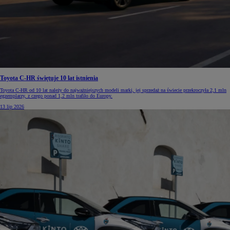
Toyota C-HR świętuje 10 lat istnienia
Toyota C-HR od 10 lat należy do najważniejszych modeli marki, jej sprzedaż na świecie przekroczyła 2,1 mln
egzemplarzy, z czego ponad 1,2 mln trafiło do Europy.
13 lip 2026