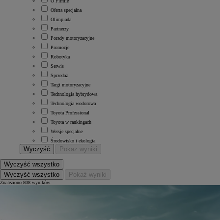
O Firmie
Oferta specjalna
Olimpiada
Partnerzy
Porady motoryzacyjne
Promocje
Robotyka
Serwis
Sprzedaż
Targi motoryzacyjne
Technologia hybrydowa
Technologia wodorowa
Toyota Professional
Toyota w rankingach
Wersje specjalne
Środowisko i ekologia
Wyczyść
Pokaż wyniki
Wyczyść wszystko
Wyczyść wszystko
Pokaż wyniki
Znaleziono 808 wyników