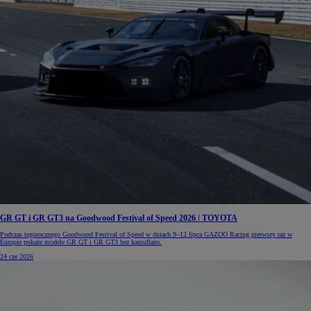
GR GT i GR GT3 na Goodwood Festival of Speed 2026 | TOYOTA
Podczas tegorocznego Goodwood Festival of Speed w dniach 9–12 lipca GAZOO Racing pierwszy raz w
Europie pokaże modele GR GT i GR GT3 bez kamuflażu.
24 cze 2026