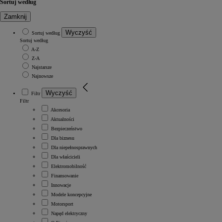
Sortuj według
Zamknij
Wyczyść
Sortuj według
Sortuj według
A-Z
Z-A
Najstarsze
Najnowsze
Wyczyść
Filtr
Filtr
Akcesoria
Aktualności
Bezpieczeństwo
Dla biznesu
Dla niepełnosprawnych
Dla właścicieli
Elektromobilność
Finansowanie
Innowacje
Modele koncepcyjne
Motorsport
Napęd elektryczny