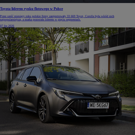
Toyota liderem rynku flotowego w Polsce
Przez sześć miesięcy roku polskie firmy zarejestrowały 33 669 Toyot, Corolla była wśród nich
najpopularniejsza, a marka pozostała liderem w pięciu segmentach.
07 lip 2026