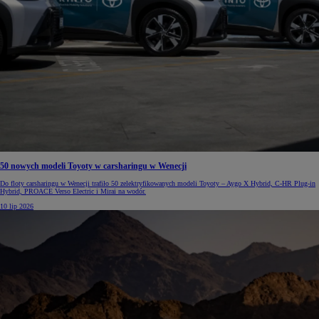
50 nowych modeli Toyoty w carsharingu w Wenecji
Do floty carsharingu w Wenecji trafiło 50 zelektryfikowanych modeli Toyoty – Aygo X Hybrid, C-HR Plug-in
Hybrid, PROACE Verso Electric i Mirai na wodór.
10 lip 2026