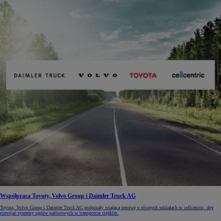
Współpraca Toyoty, Volvo Group i Daimler Truck AG
Toyota, Volvo Group i Daimler Truck AG podpisały wiążącą umowę o równych udziałach w cellcentric, aby
rozwijać systemy ogniw paliwowych w transporcie ciężkim.