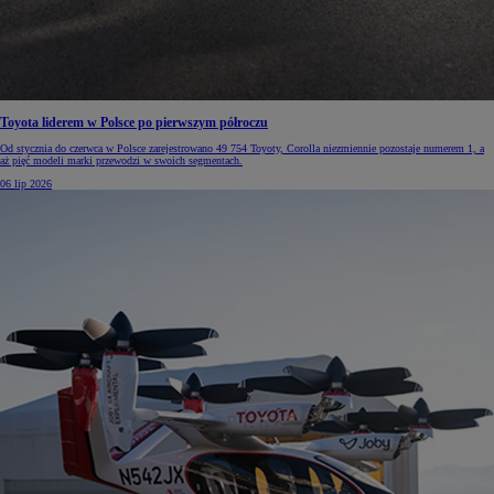
Toyota liderem w Polsce po pierwszym półroczu
Od stycznia do czerwca w Polsce zarejestrowano 49 754 Toyoty, Corolla niezmiennie pozostaje numerem 1, a
aż pięć modeli marki przewodzi w swoich segmentach.
06 lip 2026