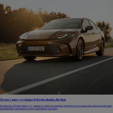
Toyota Camry z wydajną hybrydą idealna dla firm
Komfortowa Toyota Camry z 5. generacji wydajnym napędem hybrydowym to niezawodna limuzyna dla kadry
menedżerskiej zapewniająca spore oszczędności dla firmy.