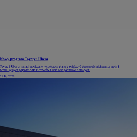
Nowy program Toyoty i Ubera
Toyota i Uber w ramach nawiązanej współpracy planują zwiększyć dostępność niskoemisyjnych i
bezemisyjnych pojazdów dla kierowców Ubera oraz partnerów flotowych.
21 lip 2026