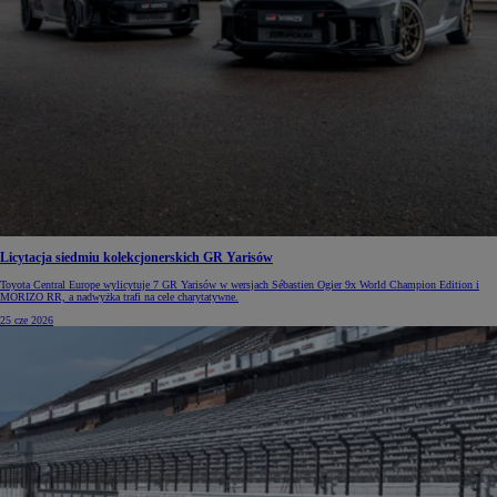
Licytacja siedmiu kolekcjonerskich GR Yarisów
Toyota Central Europe wylicytuje 7 GR Yarisów w wersjach Sébastien Ogier 9x World Champion Edition i
MORIZO RR, a nadwyżka trafi na cele charytatywne.
25 cze 2026