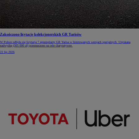
Zakończono licytację kolekcjonerskich GR Yarisów
W Polsce odbyła się licytacja 7 egzemplarzy GR Yarisa w limitowanych wersjach specjalnych. Uzyskaną
nadwyżkę (305 000 zł) przeznaczono na cele charytatywne.
22 lip 2026