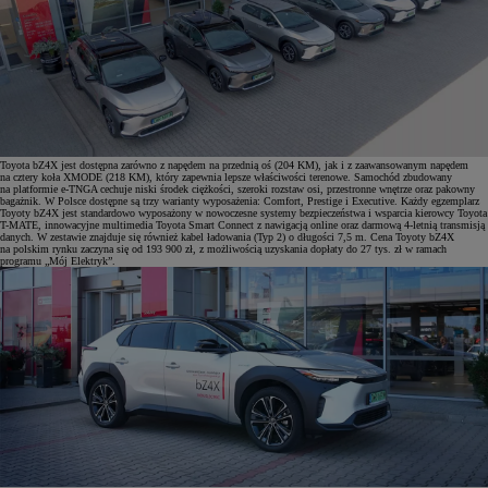
Toyota bZ4X jest dostępna zarówno z napędem na przednią oś (204 KM), jak i z zaawansowanym napędem
na cztery koła XMODE (218 KM), który zapewnia lepsze właściwości terenowe. Samochód zbudowany
na platformie e-TNGA cechuje niski środek ciężkości, szeroki rozstaw osi, przestronne wnętrze oraz pakowny
bagażnik. W Polsce dostępne są trzy warianty wyposażenia: Comfort, Prestige i Executive. Każdy egzemplarz
Toyoty bZ4X jest standardowo wyposażony w nowoczesne systemy bezpieczeństwa i wsparcia kierowcy Toyota
T-MATE, innowacyjne multimedia Toyota Smart Connect z nawigacją online oraz darmową 4-letnią transmisją
danych. W zestawie znajduje się również kabel ładowania (Typ 2) o długości 7,5 m. Cena Toyoty bZ4X
na polskim rynku zaczyna się od 193 900 zł, z możliwością uzyskania dopłaty do 27 tys. zł w ramach
programu „Mój Elektryk”.