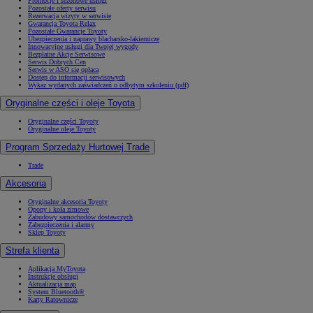
Promocje i sezonowe usługi
Pozostałe oferty serwisu
Rezerwacja wizyty w serwisie
Gwarancja Toyota Relax
Pozostałe Gwarancje Toyoty
Ubezpieczenia i naprawy blacharsko-lakiernicze
Innowacyjne usługi dla Twojej wygody
Bezpłatne Akcje Serwisowe
Serwis Dobrych Cen
Serwis w ASO się opłaca
Dostęp do informacji serwisowych
Wykaz wydanych zaświadczeń o odbytym szkoleniu (pdf)
Oryginalne części i oleje Toyota
Oryginalne części Toyoty
Oryginalne oleje Toyoty
Program Sprzedaży Hurtowej Trade
Trade
Akcesoria
Oryginalne akcesoria Toyoty
Opony i koła zimowe
Zabudowy samochodów dostawczych
Zabezpieczenia i alarmy
Sklep Toyoty
Strefa klienta
Aplikacja MyToyota
Instrukcje obsługi
Aktualizacja map
System Bluetooth®
Karty Ratownicze