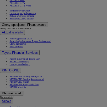
PROACE Verso
PROACE CITY
PROACE CITY Verso
Samochody używane
Umów się na jazdę testową
Zobacz wszystkie cenniki
Konfiguruj swoją Toyotę
Oferty specjalne i Finansowanie
Oferty specjalne i Finansowanie
Aktualne oferty
Finał wyprzedaży 2025
Samochody dostawcze Toyota Professional
Oferta biznesowa
Auta używane
Toyota Financial Services
Kredyt niższych rat Toyota Easy
Kredyt standardowy
Leasing standardowy
KINTO ONE
KINTO ONE Leasing niższych rat
KINTO ONE Leasing konsumencki
KINTO ONE Najem
KINTO ONE Zarządzanie flotą
KINTO Mobility
Dla właścicieli
Dla właścicieli
Serwis