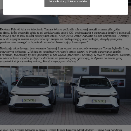
Ustawienia plików cookie
Dyrektor Fabryki Aira we Wrocławiu Tomasz Wcisło podkreśla rolę czystej energii w przemyśle: „Aira
to firma, która postawiła sobie za cel zredukowanie emisji CO₂ pochodzących z ogrzewania domów i mieszkań.
Stanowią one aż 10% całości europejskich emisji, więc jest to ważne wyzwanie dla nas wszystkich. Uważamy,
że w dzisiejszym świecie nie powinno być miejsca na brudną energię, a technologia, którą dysponujemy
powinna nam pomagać w dążeniu do nisko lub bezemisyjnych rozwiązań.”
Nawiązuje także do tego, że stworzenie firmowej floty opartej o samochody elektryczne Toyoty było dla firmy
oczywistym wyborem:
„Tak jak my napędzamy rewolucję czystej energii w branży ogrzewania domów
i mieszkań, tak chcemy, by nasi partnerzy, w tym Toyota, przewodzili rewolucji w swoich obszarach. Uważam,
że właśnie takie wspólne praktyczne działania na poziomie firm, sprawiają, że dążenie do bezemisyjnej
przyszłości staje się realną zmianą, której wszyscy potrzebujemy.”
Z kolei Key Account Manager w Toyota Central Europe Grzegorz Molik dodaje:
„Firma Aira Solutions