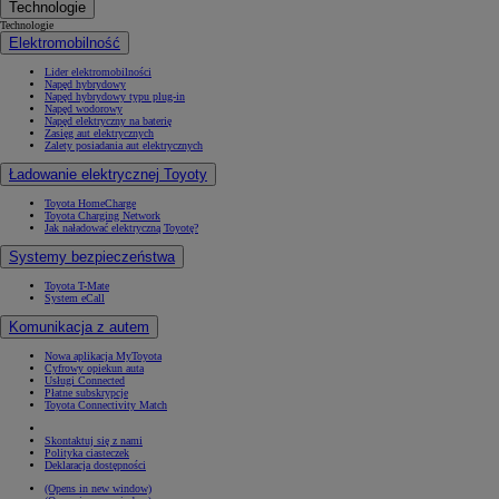
Technologie
Technologie
Elektromobilność
Lider elektromobilności
Napęd hybrydowy
Napęd hybrydowy typu plug-in
Napęd wodorowy
Napęd elektryczny na baterię
Zasięg aut elektrycznych
Zalety posiadania aut elektrycznych
Ładowanie elektrycznej Toyoty
Toyota HomeCharge
Toyota Charging Network
Jak naładować elektryczną Toyotę?
Systemy bezpieczeństwa
Toyota T-Mate
System eCall
Komunikacja z autem
Nowa aplikacja MyToyota
Cyfrowy opiekun auta
Usługi Connected
Płatne subskrypcje
Toyota Connectivity Match
Skontaktuj się z nami
Polityka ciasteczek
Deklaracja dostępności
(Opens in new window)