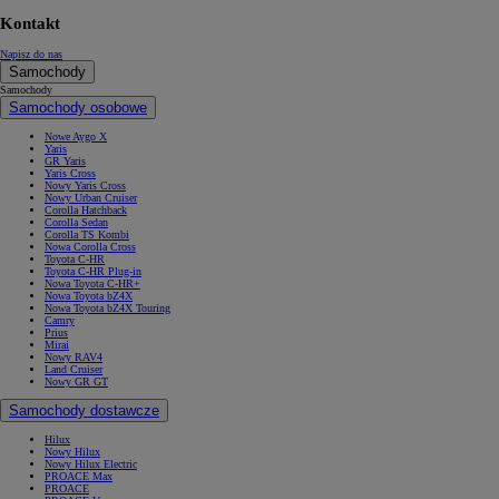
Kontakt
Napisz do nas
Samochody
Samochody
Samochody osobowe
Nowe Aygo X
Yaris
GR Yaris
Yaris Cross
Nowy Yaris Cross
Nowy Urban Cruiser
Corolla Hatchback
Corolla Sedan
Corolla TS Kombi
Nowa Corolla Cross
Toyota C-HR
Toyota C-HR Plug-in
Nowa Toyota C-HR+
Nowa Toyota bZ4X
Nowa Toyota bZ4X Touring
Camry
Prius
Mirai
Nowy RAV4
Land Cruiser
Nowy GR GT
Samochody dostawcze
Hilux
Nowy Hilux
Nowy Hilux Electric
PROACE Max
PROACE