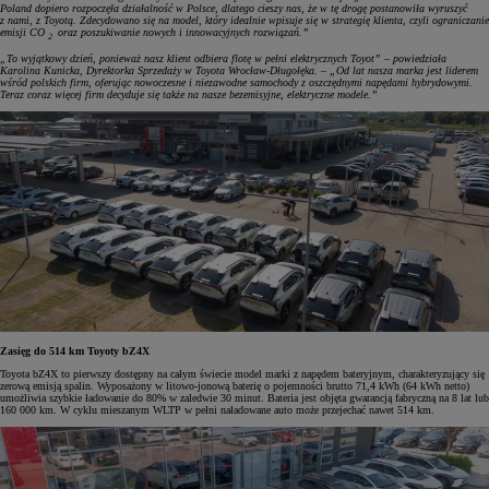
Poland dopiero rozpoczęła działalność w Polsce, dlatego cieszy nas, że w tę drogę postanowiła wyruszyć
z nami, z Toyotą. Zdecydowano się na model, który idealnie wpisuje się w strategię klienta, czyli ograniczanie
emisji CO
oraz poszukiwanie nowych i innowacyjnych rozwiązań.”
2
„To wyjątkowy dzień, ponieważ nasz klient odbiera flotę w pełni elektrycznych Toyot” – powiedziała
Karolina Kunicka, Dyrektorka Sprzedaży w Toyota Wrocław-Długołęka. – „Od lat nasza marka jest liderem
wśród polskich firm, oferując nowoczesne i niezawodne samochody z oszczędnymi napędami hybrydowymi.
Teraz coraz więcej firm decyduje się także na nasze bezemisyjne, elektryczne modele.”
Zasięg do 514 km Toyoty bZ4X
Toyota bZ4X to pierwszy dostępny na całym świecie model marki z napędem bateryjnym, charakteryzujący się
zerową emisją spalin. Wyposażony w litowo-jonową baterię o pojemności brutto 71,4 kWh (64 kWh netto)
umożliwia szybkie ładowanie do 80% w zaledwie 30 minut. Bateria jest objęta gwarancją fabryczną na 8 lat lub
160 000 km. W cyklu mieszanym WLTP w pełni naładowane auto może przejechać nawet 514 km.