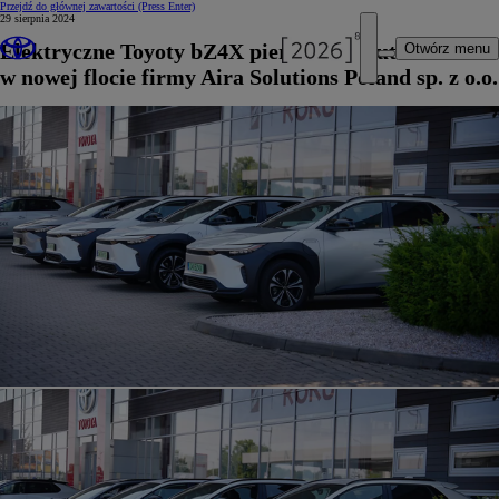
Przejdź do głównej zawartości
(Press Enter)
29 sierpnia 2024
Elektryczne Toyoty bZ4X pierwszymi autami
Otwórz menu
w nowej flocie firmy Aira Solutions Poland sp. z o.o.