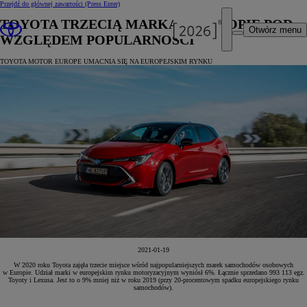
Przejdź do głównej zawartości
(Press Enter)
TOYOTA TRZECIĄ MARKĄ W EUROPIE POD
Otwórz menu
WZGLĘDEM POPULARNOŚCI
TOYOTA MOTOR EUROPE UMACNIA SIĘ NA EUROPEJSKIM RYNKU
2021-01-19
W 2020 roku Toyota zajęła trzecie miejsce wśród najpopularniejszych marek samochodów osobowych
w Europie. Udział marki w europejskim rynku motoryzacyjnym wyniósł 6%. Łącznie sprzedano 993 113 egz.
Toyoty i Lexusa. Jest to o 9% mniej niż w roku 2019 (przy 20-procentowym spadku europejskiego rynku
samochodów).