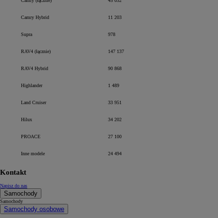
Camry (łącznie)
45 032
Camry Hybrid
11 203
Supra
978
RAV4 (łącznie)
147 137
RAV4 Hybrid
90 868
Highlander
1 489
Land Cruiser
33 951
Hilux
34 202
PROACE
27 100
Inne modele
24 494
Kontakt
Napisz do nas
Samochody
Samochody
Samochody osobowe