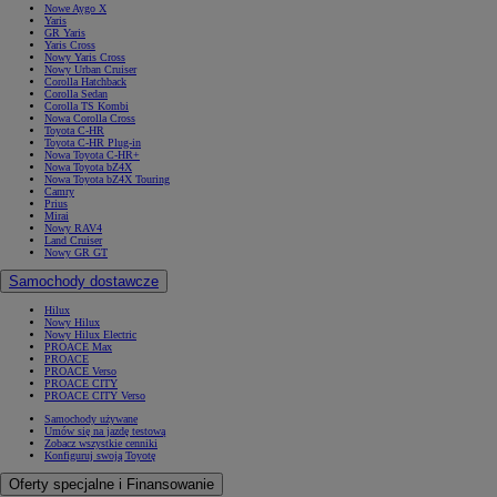
Nowe Aygo X
Yaris
GR Yaris
Yaris Cross
Nowy Yaris Cross
Nowy Urban Cruiser
Corolla Hatchback
Corolla Sedan
Corolla TS Kombi
Nowa Corolla Cross
Toyota C-HR
Toyota C-HR Plug-in
Nowa Toyota C-HR+
Nowa Toyota bZ4X
Nowa Toyota bZ4X Touring
Camry
Prius
Mirai
Nowy RAV4
Land Cruiser
Nowy GR GT
Samochody dostawcze
Hilux
Nowy Hilux
Nowy Hilux Electric
PROACE Max
PROACE
PROACE Verso
PROACE CITY
PROACE CITY Verso
Samochody używane
Umów się na jazdę testową
Zobacz wszystkie cenniki
Konfiguruj swoją Toyotę
Oferty specjalne i Finansowanie