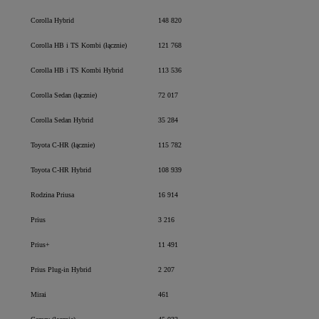
Corolla Hybrid
148 820
Corolla HB i TS Kombi (łącznie)
121 768
Corolla HB i TS Kombi Hybrid
113 536
Corolla Sedan (łącznie)
72 017
Corolla Sedan Hybrid
35 284
Toyota C-HR (łącznie)
115 782
Toyota C-HR Hybrid
108 939
Rodzina Priusa
16 914
Prius
3 216
Prius+
11 491
Prius Plug-in Hybrid
2 207
Mirai
461