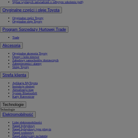
Wykaz wydanych zaświadczeń o odbytym szkoleniu (pdf)
Oryginalne części i oleje Toyota
Oryginalne części Toyoty
Oryginalne oleje Toyoty
Program Sprzedaży Hurtowej Trade
Trade
Akcesoria
Oryginalne akcesoria Toyoty
Opony i koła zimowe
Zabudowy samochodów dostawczych
Zabezpieczenia i alarmy
Sklep Toyoty
Strefa klienta
Aplikacja MyToyota
Instrukcje obsługi
Aktualizacja map
System Bluetooth®
Karty Ratownicze
Technologie
Technologie
Elektromobilność
Lider elektromobilności
Napęd hybrydowy
Napęd hybrydowy typu plug-in
Napęd wodorowy
Napęd elektryczny na baterię