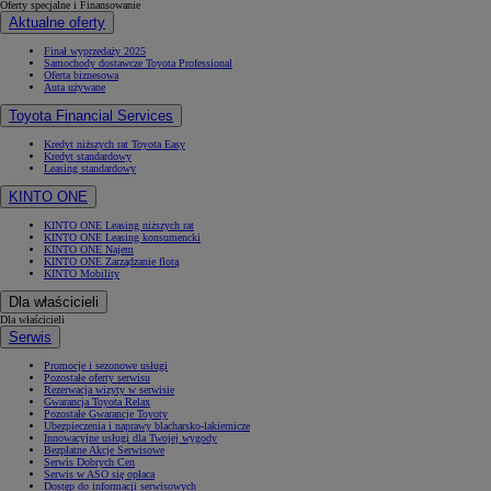
Oferty specjalne i Finansowanie
Aktualne oferty
Finał wyprzedaży 2025
Samochody dostawcze Toyota Professional
Oferta biznesowa
Auta używane
Toyota Financial Services
Kredyt niższych rat Toyota Easy
Kredyt standardowy
Leasing standardowy
KINTO ONE
KINTO ONE Leasing niższych rat
KINTO ONE Leasing konsumencki
KINTO ONE Najem
KINTO ONE Zarządzanie flotą
KINTO Mobility
Dla właścicieli
Dla właścicieli
Serwis
Promocje i sezonowe usługi
Pozostałe oferty serwisu
Rezerwacja wizyty w serwisie
Gwarancja Toyota Relax
Pozostałe Gwarancje Toyoty
Ubezpieczenia i naprawy blacharsko-lakiernicze
Innowacyjne usługi dla Twojej wygody
Bezpłatne Akcje Serwisowe
Serwis Dobrych Cen
Serwis w ASO się opłaca
Dostęp do informacji serwisowych