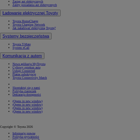
Zasięg aut elektrycznych
Zalety posiadania aut elektrycznych
Ładowanie elektrycznej Toyoty
Toyota HomeCharge
Toyota Charging Network
Jak naładować elektryczną Toyotę?
Systemy bezpieczeństwa
Toyota T-Mate
System eCall
Komunikacja z autem
Nowa aplikacja MyToyota
Cyfrowy opiekun auta
Usługi Connected
Płatne subskrypcje
Toyota Connectivity Match
Skontaktuj się z nami
Polityka ciasteczek
Deklaracja dostępności
(Opens in new window)
(Opens in new window)
(Opens in new window)
(Opens in new window)
Copyright © Toyota 2026
Informacje prawne
Polityka prywatności