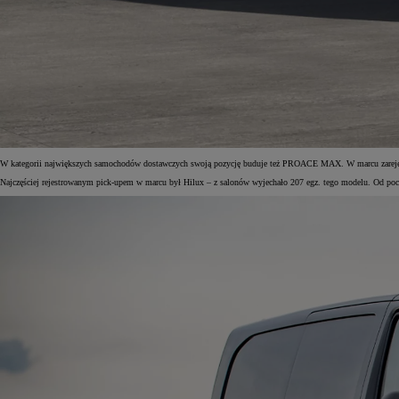
Od
105 300 zł
Corolla Hatchback
HYBRID
W kategorii największych samochodów dostawczych swoją pozycję buduje też PROACE MAX. W marcu zarejestr
Najczęściej rejestrowanym pick-upem w marcu był Hilux – z salonów wyjechało 207 egz. tego modelu. Od pocz