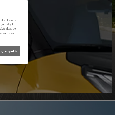
okie, które są
potrzeby i
także służą do
łatwo zmienić
uj wszystkie