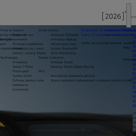
Praca w Toyocie
Strefa klienta
Świętujemy 35 lat Toyoty w Polsce
Toyota Central Europ
Zarządza
sing niższych rat
Dołącz do nas
Aplikacja MyToyota
Odkryj 35 wyjątkowych ofert
Skontaktuj się z nam
Komfort 
Ak
asing konsumencki
Kontakt
Instrukcje obsługi
pr
Umów się na jazdę testową
Zapytaj 
ajem
Strategia podatkowa
Aktualizacja map
Ce
floty
ządzanie flotą
Skontaktuj się z nami
System Bluetooth®
ws
y
Salony i serwisy Toyoty
Karty Ratownicze
mo
Technologie
Toyota Collection
Kalkulat
S
Innowacje
Kolekcje Toyoty
do
Toyota T-Mate
Kolekcje Toyoty Gazoo Racing
To
Motorsport
FAQ
Pr
System eCall
Najczęściej zadawane pytania
Of
Cyfrowy opiekun auta
Wykaz wydanych zaświadczeń o odbytym szkoleniu (pdf)
KI
Ładowanie
fi
Connected
S
u
in
w
U
si
ja
te