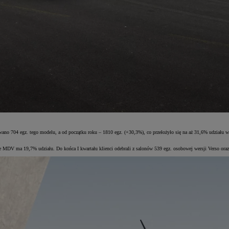
o 704 egz. tego modelu, a od początku roku – 1810 egz. (+30,3%), co przełożyło się na aż 31,6% udziału 
 MDV ma 19,7% udziału. Do końca I kwartału klienci odebrali z salonów 539 egz. osobowej wersji Verso or