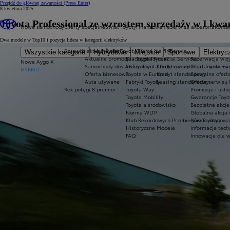
Przejdź do głównej zawartości
(Press Enter)
8 kwietnia 2025
Toyota Professional ze wzrostem sprzedaży w I kwa
Nowe samochody
Oferty specjalne
Świat Toyoty
Finansowanie
Serwis i akcesoria
Konta
Dwa modele w Top10 i pozycja lidera w kategorii elektryków
Sprawdź aktualne oferty
Świat Toyoty
Oferta dla firm
Serwis
Wszystkie kategorie
Hybrydowe
Miejskie
Sportowe
Elektryc
Aktualne promocje
Dlaczego Toyota?
Toyota Financial Services
Rezerwacja wizy
Nowe Aygo X
Samochody dostawcze Toyota Professional
O Toyocie
Kredyt niższych rat Toyota Ea
Oferta serwisu
HYBRID
Oferta biznesowa
Toyota w Europie
Kredyt standardowy
Specjalna ofert
Auta używane
Fabryki Toyoty
Leasing standardowy
Oferta serwisu 
Rok potęgi 8 premier
Toyota Way
Promocje i usł
Toyota Mobility
Gwarancje Toyo
Toyota a środowisko
Bezpłatne akcj
Norma WLTP
Globalna akcja
Klub Rekordowych Przebiegów Toyoty
Pomoc drogowa w
Historyczne Modele
Informacje tech
FAQ
Innowacje dla 