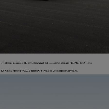
w tej kategorii pojazdów. 917 zarejestrowanych aut to osobowa odmiana PROACE CITY Verso,
az 426 vanów. Marzec PROACE zakończył z wynikiem 288 zarejestrowanych aut.