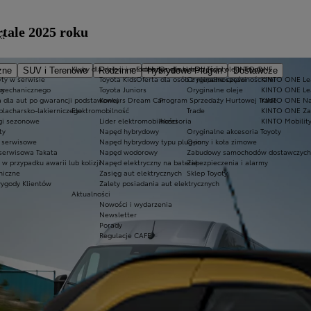
rtale 2025 roku
kt
Kluby dla dzieci i młodzieży
Ekobonus dla hybryd Toyoty
Oryginalne części i oleje Toyoty
KINTO ONE
zne
SUV i Terenowe
Rodzinne
Hybrydowe Plug-in
Dostawcze
ty w serwisie
Toyota Kids
Oferta dla osób z niepełnosprawnościami
Oryginalne części
KINTO ONE Lea
sy
 mechanicznego
Toyota Juniors
Oryginalne oleje
KINTO ONE Le
a dla aut po gwarancji podstawowej
Konkurs Dream Car
Program Sprzedaży Hurtowej Trade
KINTO ONE N
blacharsko-lakierniczego
Elektromobilność
Trade
KINTO ONE Zar
ugi sezonowe
Lider elektromobilności
Akcesoria
KINTO Mobilit
ty
Napęd hybrydowy
Oryginalne akcesoria Toyoty
e serwisowe
Napęd hybrydowy typu plug-in
Opony i koła zimowe
 serwisowa Takata
Napęd wodorowy
Zabudowy samochodów dostawczych
 przypadku awarii lub kolizji
Napęd elektryczny na baterię
Zabezpieczenia i alarmy
niczne
Zasięg aut elektrycznych
Sklep Toyoty
wygody Klientów
Zalety posiadania aut elektrycznych
Aktualności
Nowości i wydarzenia
Newsletter
Porady
Regulacje CAFE