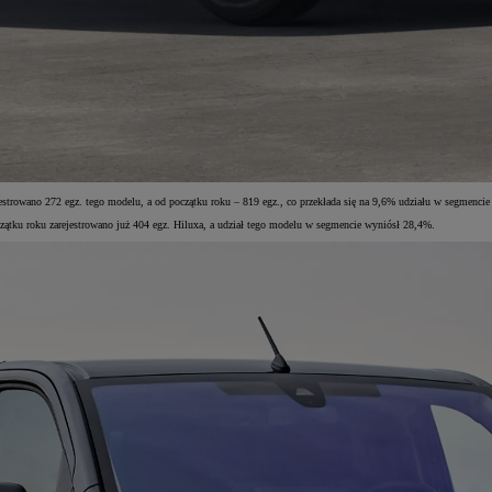
owano 272 egz. tego modelu, a od początku roku – 819 egz., co przekłada się na 9,6% udziału w segmenci
ątku roku zarejestrowano już 404 egz. Hiluxa, a udział tego modelu w segmencie wyniósł 28,4%.