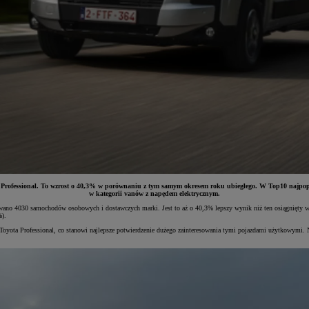
 Professional. To wzrost o 40,3% w porównaniu z tym samym okresem roku ubiegłego. W Top10 najpo
w kategorii vanów z napędem elektrycznym.
owano 4030 samochodów osobowych i dostawczych marki. Jest to aż o 40,3% lepszy wynik niż ten osiągnięty w
%).
ki Toyota Professional, co stanowi najlepsze potwierdzenie dużego zainteresowania tymi pojazdami użytkow