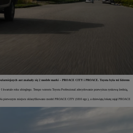
pularniejszych aut znalazły się 2 modele marki – PROACE CITY i PROACE. Toyota była też liderem
 I kwartale roku ubiegłego. Tempo wzrostu Toyota Professional zdecydowanie przewyższa rynkową średnią,
ymi. Na pierwszym miejscu sklasyfikowano model PROACE CITY (1810 egz.), a dziewiątą lokatę zajął PROACE