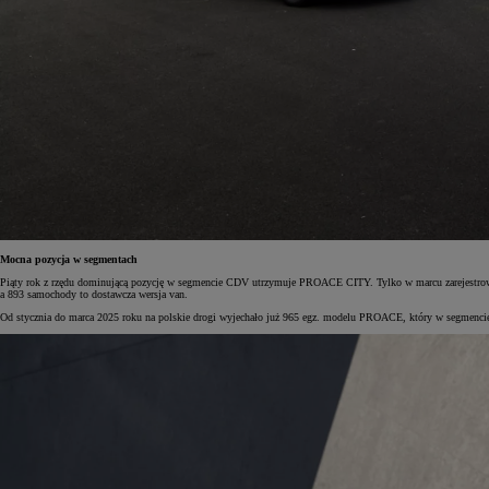
Mocna pozycja w segmentach
Piąty rok z rzędu dominującą pozycję w segmencie CDV utrzymuje PROACE CITY. Tylko w marcu zarejestrowan
a 893 samochody to dostawcza wersja van.
Od stycznia do marca 2025 roku na polskie drogi wyjechało już 965 egz. modelu PROACE, który w segmencie