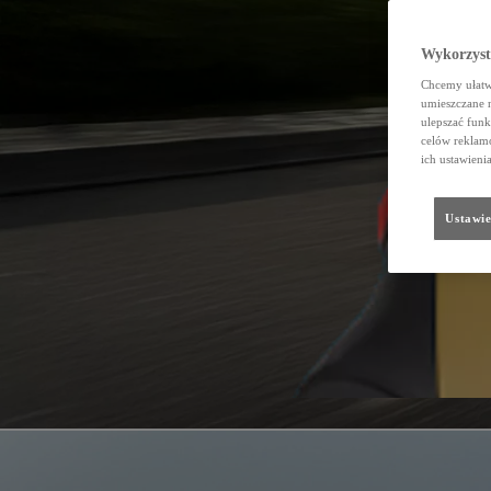
Wykorzystu
Chcemy ułatwi
umieszczane 
ulepszać funk
celów reklamo
ich ustawieni
Ustawie