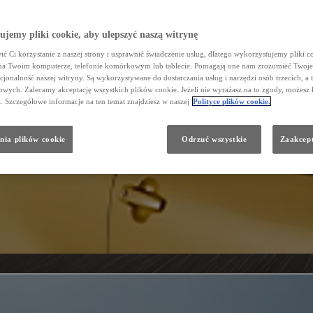
jemy pliki cookie, aby ulepszyć naszą witrynę
ć Ci korzystanie z naszej strony i usprawnić świadczenie usług, dlatego wykorzystujemy pliki co
na Twoim komputerze, telefonie komórkowym lub tablecie. Pomagają one nam zrozumieć Twoje 
cjonalność naszej witryny. Są wykorzystywane do dostarczania usług i narzędzi osób trzecich, a 
wych. Zalecamy akceptację wszystkich plików cookie. Jeżeli nie wyrażasz na to zgody, możesz 
a. Szczegółowe informacje na ten temat znajdziesz w naszej
Polityce plików cookie.
nia plików cookie
Odrzuć wszystkie
Zaakcept