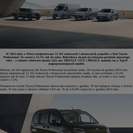
W 2024 roku w Polsce zarejestrowano 12 165 osobowych i dostawczych pojazdów z linii Toyota
Professional. To wzrost o 15,5% rok do roku. Rekordowy okazał się zwłaszcza grudzień minionego
roku – z salonów odebrano łącznie 1421 aut. PROACE CITY i PROACE znalazły się w Top10
najpopularniejszych modeli.
Miniony rok był najlepszym dla Toyota Professional na polskim rynku. Od stycznia do grudnia 2024 roku
klienci zarejestrowali 12 165 osobowych i dostawczych samochodów marki, co jest wynikiem o 15,5%
lepszym rok do roku. O skali sukcesu Toyota Professional najlepiej świadczy fakt, że rynek w tym czasie
wzrósł o 7,5%.
Niesamowite wyniki Toyota Professional odnotowała zwłaszcza w grudniu. To był najlepszy miesiąc w historii
marki. W tym czasie z salonów odebrano 1421 aut. To aż o 64,8% więcej niż w grudniu 2023 roku.