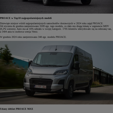
PROACE w Top10 najpopularniejszych modeli
Dziewiąte miejsce wśród najpopularniejszych samochodów dostawczych w 2024 roku zajął PROACE.
Od stycznia do grudnia zarejestrowano 3109 egz. tego modelu, co dało mu drugą lokatę w segmencie MDV
(9,2% wzrostu). Auto ma aż 16% udziału w swojej kategorii. 1705 klientów zdecydowało się na odmianę van,
a 1404 auta to osobowa wersja Verso.
W grudniu 2024 roku zarejestrowano 348 egz. modelu PROACE.
Udany debiut PROACE MAX