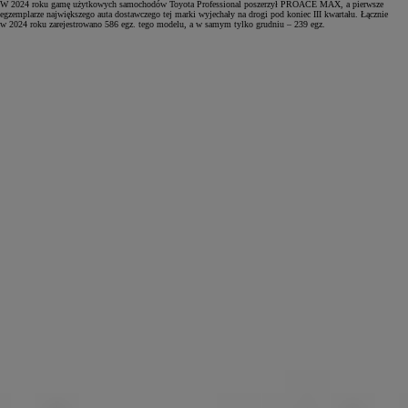
W 2024 roku gamę użytkowych samochodów Toyota Professional poszerzył PROACE MAX, a pierwsze
egzemplarze największego auta dostawczego tej marki wyjechały na drogi pod koniec III kwartału. Łącznie
w 2024 roku zarejestrowano 586 egz. tego modelu, a w samym tylko grudniu – 239 egz.