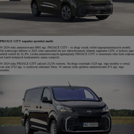
PROACE CITY napędza sprzedaż marki
W 2024 roku zarejestrowano 6881 egz. PROACE CITY – to drugi wynik wśród najpopularniejszych modeli.
Od rynkowego debiutu w 2021 roku samochód ten jest zdecydowanym liderem segmentu CDV, w którym jego
udział wzrósł do 31,4%. Liczba zarejestrowanych egzemplarzy PROACE CITY w minionym roku była większa
od trzech kolejnych konkurentów razem wziętych.
W 2024 roku PROACE CITY zaliczył 23,5% wzrostu. Na drogi wyjechało 3129 egz. tego modelu w wersji
van oraz 3752 egz. w osobowej odmianie Verso. W samym tylko grudniu zarejestrowano 671 egz. tego
modelu.