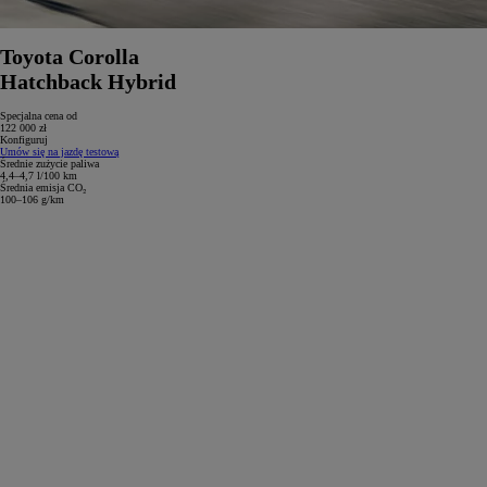
Toyota Corolla
Hatchback Hybrid
Specjalna cena od
122 000 zł
Konfiguruj
Umów się na jazdę testową
Średnie zużycie paliwa
4,4–4,7 l/100 km
Średnia emisja CO₂
100–106 g/km