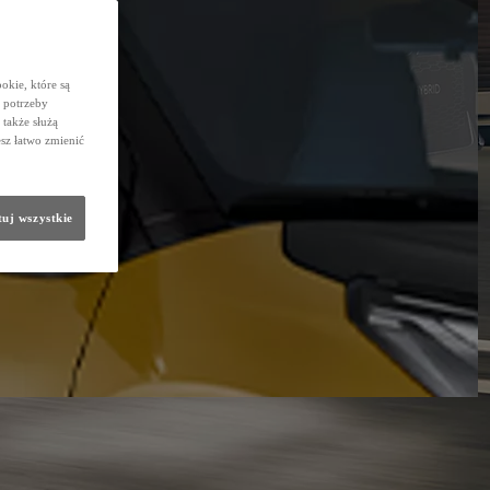
okie, które są
 potrzeby
 także służą
sz łatwo zmienić
uj wszystkie