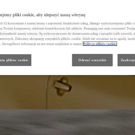
jemy pliki cookie, aby ulepszyć naszą witrynę
ć Ci korzystanie z naszej strony i usprawnić świadczenie usług, dlatego wykorzystujemy pliki co
na Twoim komputerze, telefonie komórkowym lub tablecie. Pomagają one nam zrozumieć Twoje
nkcjonalność naszej witryny. Są wykorzystywane do dostarczania usług i narzędzi osób trzecich, a
amowych. Zalecamy akceptację wszystkich plików cookie. Jeżeli nie wyrażasz na to zgody, może
a. Szczegółowe informacje na ten temat znajdziesz w naszej
Polityce plików cookie.
nia plików cookie
Odrzuć wszystkie
Zaakcept