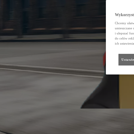
Wykorzystu
Chcemy ułatwi
umieszczane 
i ulepszać fu
do celów rekl
ich ustawieni
Ustawie