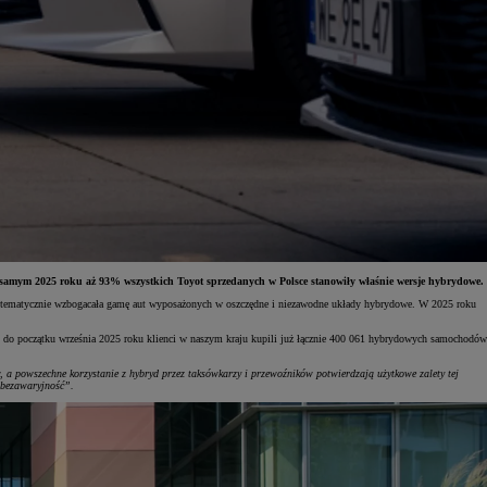
amym 2025 roku aż 93% wszystkich Toyot sprzedanych w Polsce stanowiły właśnie wersje hybrydowe.
 systematycznie wzbogacała gamę aut wyposażonych w oszczędne i niezawodne układy hybrydowe. W 2025 roku
do początku września 2025 roku klienci w naszym kraju kupili już łącznie 400 061 hybrydowych samochodów
, a powszechne korzystanie z hybryd przez taksówkarzy i przewoźników potwierdzają użytkowe zalety tej
i bezawaryjność”.