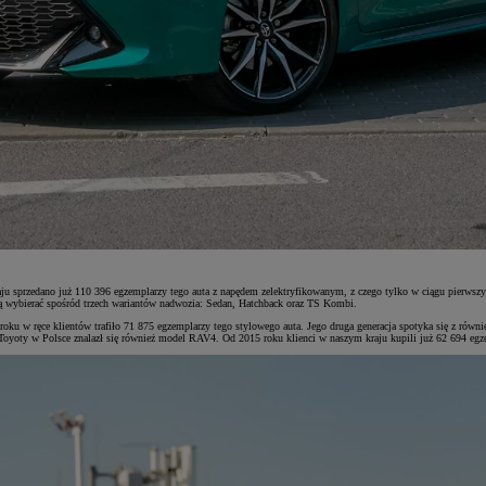
ju sprzedano już 110 396 egzemplarzy tego auta z napędem zelektryfikowanym, z czego tylko w ciągu pierws
 wybierać spośród trzech wariantów nadwozia: Sedan, Hatchback oraz TS Kombi.
w ręce klientów trafiło 71 875 egzemplarzy tego stylowego auta. Jego druga generacja spotyka się z równie
d Toyoty w Polsce znalazł się również model RAV4. Od 2015 roku klienci w naszym kraju kupili już 62 694 