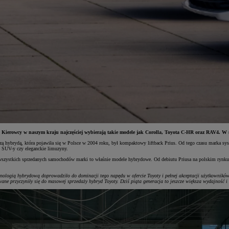
erowcy w naszym kraju najczęściej wybierają takie modele jak Corolla, Toyota C-HR oraz RAV4. W s
szą hybrydą, która pojawiła się w Polsce w 2004 roku, był kompaktowy liftback Prius. Od tego czasu marka
e SUV-y czy eleganckie limuzyny.
szystkich sprzedanych samochodów marki to właśnie modele hybrydowe. Od debiutu Priusa na polskim rynku 
hnologią hybrydową doprowadziło do dominacji tego napędu w ofercie Toyoty i pełnej akceptacji użytkowników
ane przyczyniły się do masowej sprzedaży hybryd Toyoty. Dziś piąta generacja to jeszcze większa wydajność 