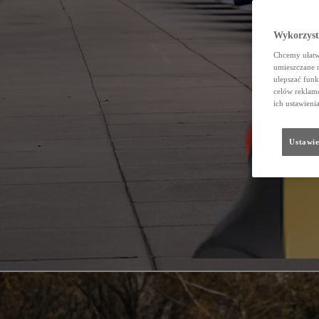
Wykorzystu
Chcemy ułatwi
umieszczane 
ulepszać funk
celów reklamo
ich ustawieni
Ustawie