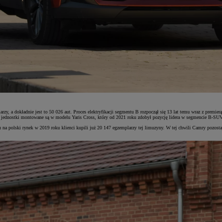
, a dokładnie jest to 50 026 aut. Proces elektryfikacji segmentu B rozpoczął się 13 lat temu wraz z premierą
ednostki montowane są w modelu Yaris Cross, który od 2021 roku zdobył pozycję lidera w segmencie B-SUV.
 na polski rynek w 2019 roku klienci kupili już 20 147 egzemplarzy tej limuzyny. W tej chwili Camry pozosta