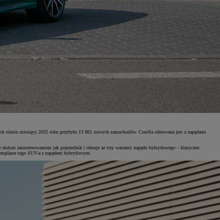
zych ośmiu miesięcy 2025 roku przybyło 13 861 nowych samochodów. Corolla oferowana jest z napędami
 dużym zainteresowaniem jak poprzednik i oferuje aż trzy warianty napędu hybrydowego – klasyczne
egzemplarze tego SUV-a z napędem hybrydowym.