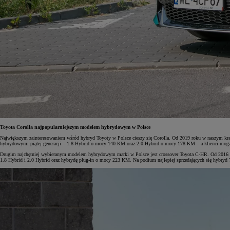
Toyota Corolla najpopularniejszym modelem hybrydowym w Polsce
Największym zainteresowaniem wśród hybryd Toyoty w Polsce cieszy się Corolla. Od 2019 roku w naszym kra
hybrydowymi piątej generacji – 1.8 Hybrid o mocy 140 KM oraz 2.0 Hybrid o mocy 178 KM – a klienci mogą
Drugim najchętniej wybieranym modelem hybrydowym marki w Polsce jest crossover Toyota C-HR. Od 2016 roku 
1.8 Hybrid i 2.0 Hybrid oraz hybrydę plug-in o mocy 223 KM. Na podium najlepiej sprzedających się hybry