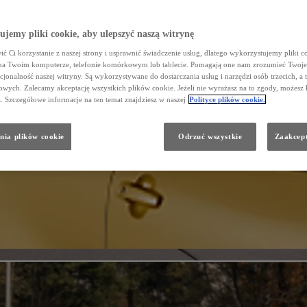
jemy pliki cookie, aby ulepszyć naszą witrynę
ć Ci korzystanie z naszej strony i usprawnić świadczenie usług, dlatego wykorzystujemy pliki co
na Twoim komputerze, telefonie komórkowym lub tablecie. Pomagają one nam zrozumieć Twoje 
cjonalność naszej witryny. Są wykorzystywane do dostarczania usług i narzędzi osób trzecich, a 
wych. Zalecamy akceptację wszystkich plików cookie. Jeżeli nie wyrażasz na to zgody, możesz 
a. Szczegółowe informacje na ten temat znajdziesz w naszej
Polityce plików cookie.
nia plików cookie
Odrzuć wszystkie
Zaakcept