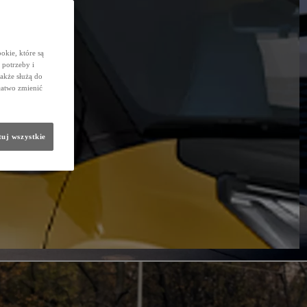
okie, które są
potrzeby i
także służą do
łatwo zmienić
uj wszystkie