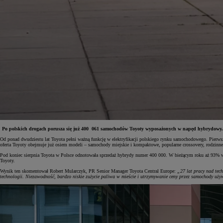
Po polskich drogach porusza się już 400
061 samochodów Toyoty wyposażonych w napęd hybrydowy. Ki
Od ponad dwudziestu lat Toyota pełni ważną funkcję w elektryfikacji polskiego rynku samochodowego. Pierw
oferta Toyoty obejmuje już osiem modeli – samochody miejskie i kompaktowe, popularne crossovery, rodzinn
Od
81 900 zł
Pod koniec sierpnia Toyota w Polsce odnotowała sprzedaż hybrydy numer 400 000. W bieżącym roku aż 93% w
Toyoty.
Yaris Cross
Wynik ten skomentował Robert Mularczyk, PR Senior Manager Toyota Central Europe:
„27 lat pracy nad tec
HYBRID
technologii. Niezawodność, bardzo niskie zużycie paliwa w mieście i utrzymywanie ceny przez samochody używ