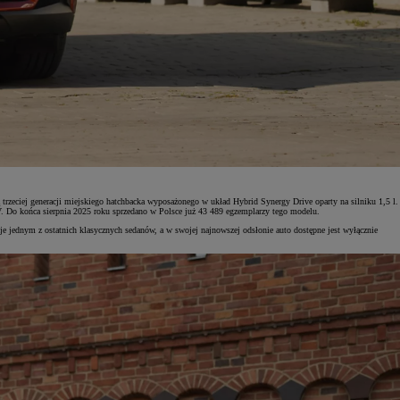
 trzeciej generacji miejskiego hatchbacka wyposażonego w układ Hybrid Synergy Drive oparty na silniku 1,5 l.
 Do końca sierpnia 2025 roku sprzedano w Polsce już 43 489 egzemplarzy tego modelu.
je jednym z ostatnich klasycznych sedanów, a w swojej najnowszej odsłonie auto dostępne jest wyłącznie