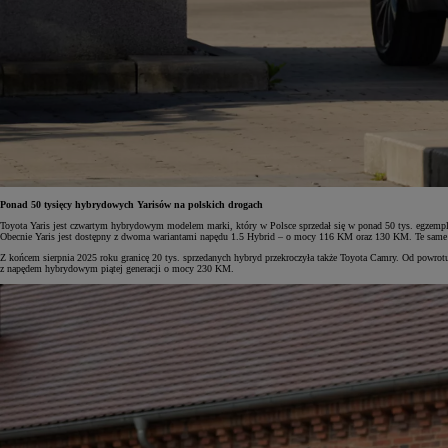
Od
105 300 zł
Corolla Hatchback
HYBRID
Ponad 50 tysięcy hybrydowych Yarisów na polskich drogach
Toyota Yaris jest czwartym hybrydowym modelem marki, który w Polsce sprzedał się w ponad 50 tys. egzemplarzy
Obecnie Yaris jest dostępny z dwoma wariantami napędu 1.5 Hybrid – o mocy 116 KM oraz 130 KM. Te same j
Z końcem sierpnia 2025 roku granicę 20 tys. sprzedanych hybryd przekroczyła także Toyota Camry. Od powrotu
z napędem hybrydowym piątej generacji o mocy 230 KM.