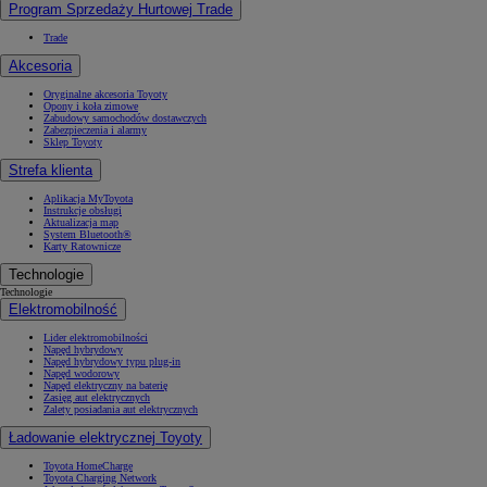
Program Sprzedaży Hurtowej Trade
Trade
Akcesoria
Oryginalne akcesoria Toyoty
Opony i koła zimowe
Zabudowy samochodów dostawczych
Zabezpieczenia i alarmy
Sklep Toyoty
Strefa klienta
Aplikacja MyToyota
Instrukcje obsługi
Aktualizacja map
System Bluetooth®
Karty Ratownicze
Technologie
Technologie
Elektromobilność
Lider elektromobilności
Napęd hybrydowy
Napęd hybrydowy typu plug-in
Napęd wodorowy
Napęd elektryczny na baterię
Zasięg aut elektrycznych
Zalety posiadania aut elektrycznych
Ładowanie elektrycznej Toyoty
Toyota HomeCharge
Toyota Charging Network