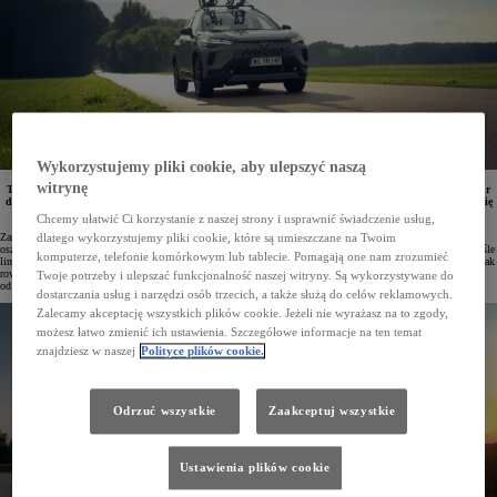
Wykorzystujemy pliki cookie, aby ulepszyć naszą
witrynę
Toyota wprowadza dla Corolli TS Kombi oraz nowej Corolli Cross limitowaną wersję specjalną Tour
de Pologne. Auta w tej wyjątkowej odmianie uświetnią 82. wyścig Tour de Pologne, który odbędzie się
w dniach 4–10 sierpnia. Toyota jest oficjalnym partnerem wydarzenia.
Chcemy ułatwić Ci korzystanie z naszej strony i usprawnić świadczenie usług,
Zarówno Corolla TS Kombi, jak i Corolla Cross w wersjach Tour de Pologne są dostępne z nowoczesnymi,
dlatego wykorzystujemy pliki cookie, które są umieszczane na Twoim
oszczędnymi napędami hybrydowymi piątej generacji – 1.8 Hybrid oraz 2.0 Hybrid. Każdy z modeli jest ściśle
komputerze, telefonie komórkowym lub tablecie. Pomagają one nam zrozumieć
limitowany do liczby 200 egzemplarzy. Klienci otrzymają również zestaw upominków Tour de Pologne (plecak
rowerowy, bidon i maskotkę Lisek), komplet kosmetyków Toyota Car Care oraz bon na zakup akcesoriów
Twoje potrzeby i ulepszać funkcjonalność naszej witryny. Są wykorzystywane do
od przewożenia rowerów.
dostarczania usług i narzędzi osób trzecich, a także służą do celów reklamowych.
Zalecamy akceptację wszystkich plików cookie. Jeżeli nie wyrażasz na to zgody,
możesz łatwo zmienić ich ustawienia. Szczegółowe informacje na ten temat
znajdziesz w naszej
Polityce plików cookie.
Odrzuć wszystkie
Zaakceptuj wszystkie
Ustawienia plików cookie