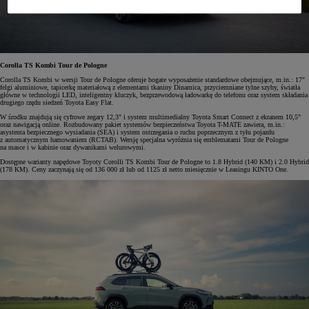
Corolla TS Kombi Tour de Pologne
Corolla TS Kombi w wersji Tour de Pologne oferuje bogate wyposażenie standardowe obejmujące, m.in.: 17"
felgi aluminiowe, tapicerkę materiałową z elementami tkaniny Dinamica, przyciemniane tylne szyby, światła
główne w technologii LED, inteligentny kluczyk, bezprzewodową ładowarkę do telefonu oraz system składania
drugiego rzędu siedzeń Toyota Easy Flat.
W środku znajdują się cyfrowe zegary 12,3" i system multimedialny Toyota Smart Connect z ekranem 10,5"
oraz nawigacją online. Rozbudowany pakiet systemów bezpieczeństwa Toyota T-MATE zawiera, m.in.:
asystenta bezpiecznego wysiadania (SEA) i system ostrzegania o ruchu poprzecznym z tyłu pojazdu
z automatycznym hamowaniem (RCTAB). Wersję specjalna wyróżnia się emblematami Tour de Pologne
na masce i w kabinie oraz dywanikami welurowymi.
Dostępne warianty napędowe Toyoty Corolli TS Kombi Tour de Pologne to 1.8 Hybrid (140 KM) i 2.0 Hybrid
(178 KM). Ceny zaczynają się od 136 000 zł lub od 1125 zł netto miesięcznie w Leasingu KINTO One.