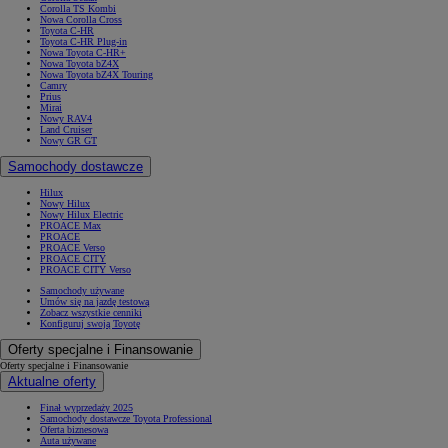
Corolla TS Kombi
Nowa Corolla Cross
Toyota C-HR
Toyota C-HR Plug-in
Nowa Toyota C-HR+
Nowa Toyota bZ4X
Nowa Toyota bZ4X Touring
Camry
Prius
Mirai
Nowy RAV4
Land Cruiser
Nowy GR GT
Samochody dostawcze
Hilux
Nowy Hilux
Nowy Hilux Electric
PROACE Max
PROACE
PROACE Verso
PROACE CITY
PROACE CITY Verso
Samochody używane
Umów się na jazdę testową
Zobacz wszystkie cenniki
Konfiguruj swoją Toyotę
Oferty specjalne i Finansowanie
Oferty specjalne i Finansowanie
Aktualne oferty
Finał wyprzedaży 2025
Samochody dostawcze Toyota Professional
Oferta biznesowa
Auta używane