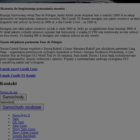
Akcesoria do bezpiecznego przewożenia rowerów
Kupując limitowaną wersję Tour de Pologne, każdy Klient może otrzymać bon o wartości 2000 zł na zakup
akcesoriów do bezpiecznego transportu rowerów. Dla Corolli TS Kombi dostępny jest pakiet rowerowy na dach
(bagażnik oraz uchwyt na rower) za 2000 zł, a dla Corolli Cross – za 2300 zł.
Dostępny jest także pakiet rowerowy na hak w cenie 5800 zł, który po uwzględnieniu bonu kosztuje 3800 zł.
W skład pakietu wchodzi pionowo wpinany hak holowniczy z wiązką 13 PIN oraz montowany na nim uchwyt
na dwa rowery. Za dopłatą 400 zł dostępny jest większy uchwyt na trzy rowery.
Toyota oficjalnym partnerem Tour de Pologne
Toyota Central Europe wspólnie z Toyotą Radość i Lexus Warszawa Radość jest oficjalnym partnerem Lang
Team – organizatora prestiżowych wyścigów kolarskich w Polsce i Europie Środkowo-Wschodniej, w tym
właśnie Tour de Pologne UCI World Tour (4–10 sierpnia). Auta marek Toyota i Lexus będą wykorzystywane
przez organizatorów, zespoły techniczne i sędziów. Pojazdy z szyberdachami spełniają wymagania UCI
i umożliwią nadzór nad wyścigiem.
Cennik nowej Corolli Cross
Cennik Corolli TS Kombi
Kontakt
Napisz do nas
Samochody
Samochody
Samochody osobowe
Nowe Aygo X
Yaris
GR Yaris
Yaris Cross
Nowy Yaris Cross
Nowy Urban Cruiser
Corolla Hatchback
Corolla Sedan