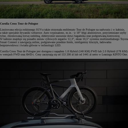
Corolla Cross Tour de Pologne
Limitowana edycja rodzinnego SUV-a także otrzymała emblematy Tour de Pologne na nadwoziu i w kabinie,
a także specjalne dywaniki welurowe. Auto wyposażono, m.in.: w 18" felgi aluminiowe, przyciemniane szyby
tylne, chromowaną listwę ozdobną, elektrycznie unoszone drzwi bagażnika oraz podgrzewaną kierownicę.
W kabinie znajduje się ponadto zestaw cyfrowych zegarów 12,3", ekran 10,5" systemu multimedialnego Toyota
Smart Connect z nawigacją online, podgrzewane przednie fotele, inteligentny kluczyk, ładowarka
bezprzewodowa i światła główne w technologii LED.
Corolla Cross Tour de Pologne jest dostępna z napędem 1.8 Hybrid (140 KM) FWD lub 2.0 Hybrid (178 KM)
w wersjach FWD oraz AWD-i. Ceny zaczynają się od 153 200 zł lub od 1441 zł netto w Leasingu KINTO One.