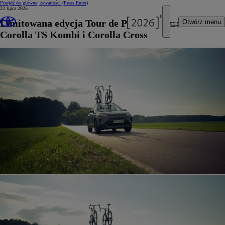
Przejdź do głównej zawartości
(Press Enter)
22 lipca 2025
Limitowana edycja Tour de Pologne w modelach
Otwórz menu
Corolla TS Kombi i Corolla Cross