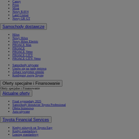
Camry
Prius
Mirai
Nowy RAV4
Land Cruiser
Nowy GR GT
Samochody dostawcze
Hilux
Nowy Hilux
Nowy Hilux Electric
PROACE Max
PROACE
PROACE Verso
PROACE CITY
PROACE CITY Verso
Samochody używane
Umów się na jazdę testową
Zobacz wszystkie cenniki
Konfiguruj swoją Toyotę
Oferty specjalne i Finansowanie
Oferty specjalne i Finansowanie
Aktualne oferty
Finał wyprzedaży 2025
Samochody dostawcze Toyota Professional
Oferta biznesowa
Auta używane
Toyota Financial Services
Kredyt niższych rat Toyota Easy
Kredyt standardowy
Leasing standardowy