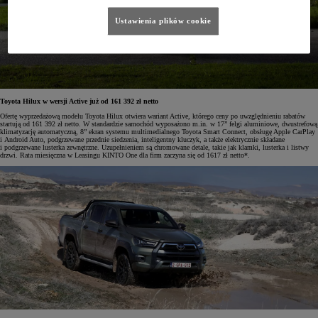
Ustawienia plików cookie
Toyota Hilux w wersji Active już od 161 392 zł netto
Ofertę wyprzedażową modelu Toyota Hilux otwiera wariant Active, którego ceny po uwzględnieniu rabatów
startują od 161 392 zł netto. W standardzie samochód wyposażono m.in. w 17” felgi aluminiowe, dwustrefową
klimatyzację automatyczną, 8” ekran systemu multimedialnego Toyota Smart Connect, obsługę Apple CarPlay
i Android Auto, podgrzewane przednie siedzenia, inteligentny kluczyk, a także elektrycznie składane
i podgrzewane lusterka zewnętrzne. Uzupełnieniem są chromowane detale, takie jak klamki, lusterka i listwy
drzwi. Rata miesięczna w Leasingu KINTO One dla firm zaczyna się od 1617 zł netto*.