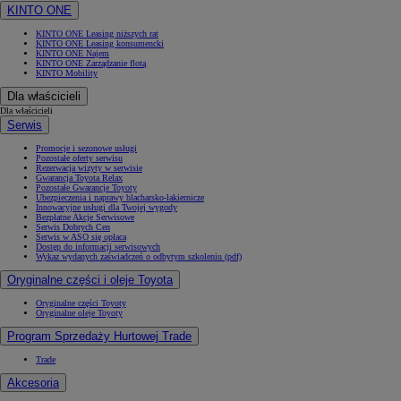
KINTO ONE
KINTO ONE Leasing niższych rat
KINTO ONE Leasing konsumencki
KINTO ONE Najem
KINTO ONE Zarządzanie flotą
KINTO Mobility
Dla właścicieli
Dla właścicieli
Serwis
Promocje i sezonowe usługi
Pozostałe oferty serwisu
Rezerwacja wizyty w serwisie
Gwarancja Toyota Relax
Pozostałe Gwarancje Toyoty
Ubezpieczenia i naprawy blacharsko-lakiernicze
Innowacyjne usługi dla Twojej wygody
Bezpłatne Akcje Serwisowe
Serwis Dobrych Cen
Serwis w ASO się opłaca
Dostęp do informacji serwisowych
Wykaz wydanych zaświadczeń o odbytym szkoleniu (pdf)
Oryginalne części i oleje Toyota
Oryginalne części Toyoty
Oryginalne oleje Toyoty
Program Sprzedaży Hurtowej Trade
Trade
Akcesoria