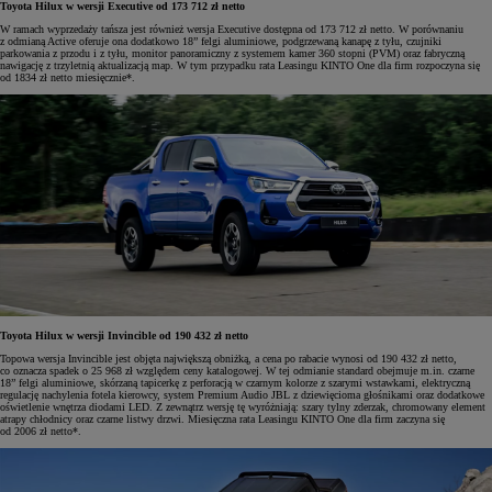
Toyota Hilux w wersji Executive od 173 712 zł netto
W ramach wyprzedaży tańsza jest również wersja Executive dostępna od 173 712 zł netto. W porównaniu
z odmianą Active oferuje ona dodatkowo 18” felgi aluminiowe, podgrzewaną kanapę z tyłu, czujniki
parkowania z przodu i z tyłu, monitor panoramiczny z systemem kamer 360 stopni (PVM) oraz fabryczną
nawigację z trzyletnią aktualizacją map. W tym przypadku rata Leasingu KINTO One dla firm rozpoczyna się
od 1834 zł netto miesięcznie*.
Toyota Hilux w wersji Invincible od 190 432 zł netto
Topowa wersja Invincible jest objęta największą obniżką, a cena po rabacie wynosi od 190 432 zł netto,
co oznacza spadek o 25 968 zł względem ceny katalogowej. W tej odmianie standard obejmuje m.in. czarne
18” felgi aluminiowe, skórzaną tapicerkę z perforacją w czarnym kolorze z szarymi wstawkami, elektryczną
regulację nachylenia fotela kierowcy, system Premium Audio JBL z dziewięcioma głośnikami oraz dodatkowe
oświetlenie wnętrza diodami LED. Z zewnątrz wersję tę wyróżniają: szary tylny zderzak, chromowany element
atrapy chłodnicy oraz czarne listwy drzwi. Miesięczna rata Leasingu KINTO One dla firm zaczyna się
od 2006 zł netto*.