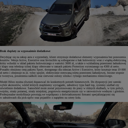
Brak dopłaty za wyposażenie dodatkowe
Decydując się na zakup auta z wyprzedaży, klient otrzymuje dodatkowe elementy wyposażenia bez ponoszenia
kosztów. Wersje Active, Executive oraz Invincible są wzbogacone o hak holowniczy wraz z wiązką elektryczną,
który wchodzi w skład pakietu holowniczego o wartości 3000 zł, a także o wykładzinę przestrzeni ładunkowej
i klapy oraz teleskop tylnej klapy oferowane w ramach pakietu Protection wycenianego na 4300 zł netto.
Ponadto obniżono cenę pakietu Sport, dostępnego dla odmian Active i Executive, który kosztuje teraz 19 000
zł netto i obejmuje m.in. tylny spojler, elektrycznie sterowaną roletę przestrzeni ładunkowej, boczne stopnie
z tworzywa, poszerzenia nadkoli oraz czerwone osłony silnika i tylnego mechanizmu różnicowego.
Model Hilux można również dopasować do konkretnych potrzeb biznesowych. Do dyspozycji jest szeroki
wybór akcesoriów, wśród których znajdziemy wyciągarki, zabudowy typu hard top, systemy szuflad czy
oświetlenie dodatkowe. Samochód może zostać przystosowany do pracy w różnych służbach, w tym policji,
wojsku, straży pożarnej, straży miejskiej, pogotowiu energetycznym czy w ratownictwie wodnym i górskim.
Profesjonalne modyfikacje powstają we współpracy z doświadczonymi firmami specjalizującymi się
w zabudowach dla pick-upów oraz pojazdów z napędem na cztery koła.