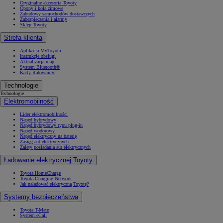
Oryginalne akcesoria Toyoty
Opony i koła zimowe
Zabudowy samochodów dostawczych
Zabezpieczenia i alarmy
Sklep Toyoty
Strefa klienta
Aplikacja MyToyota
Instrukcje obsługi
Aktualizacja map
System Bluetooth®
Karty Ratownicze
Technologie
Technologie
Elektromobilność
Lider elektromobilności
Napęd hybrydowy
Napęd hybrydowy typu plug-in
Napęd wodorowy
Napęd elektryczny na baterię
Zasięg aut elektrycznych
Zalety posiadania aut elektrycznych
Ładowanie elektrycznej Toyoty
Toyota HomeCharge
Toyota Charging Network
Jak naładować elektryczną Toyotę?
Systemy bezpieczeństwa
Toyota T-Mate
System eCall