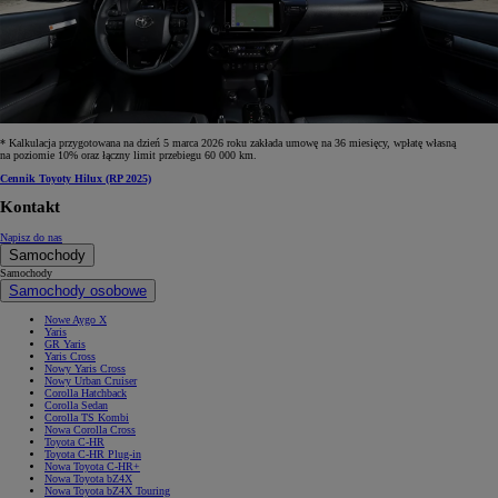
* Kalkulacja przygotowana na dzień 5 marca 2026 roku zakłada umowę na 36 miesięcy, wpłatę własną
na poziomie 10% oraz łączny limit przebiegu 60 000 km.
Cennik Toyoty Hilux (RP 2025)
Kontakt
Napisz do nas
Samochody
Samochody
Samochody osobowe
Nowe Aygo X
Yaris
GR Yaris
Yaris Cross
Nowy Yaris Cross
Nowy Urban Cruiser
Corolla Hatchback
Corolla Sedan
Corolla TS Kombi
Nowa Corolla Cross
Toyota C-HR
Toyota C-HR Plug-in
Nowa Toyota C-HR+
Nowa Toyota bZ4X
Nowa Toyota bZ4X Touring