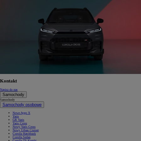
Kontakt
Napisz do nas
Samochody
Samochody
Samochody osobowe
Nowe Aygo X
Yaris
GR Yaris
Yaris Cross
Nowy Yaris Cross
Nowy Urban Cruiser
Corolla Hatchback
Corolla Sedan
Corolla TS Kombi