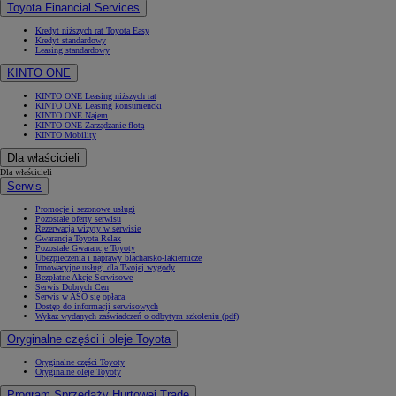
Toyota Financial Services
Kredyt niższych rat Toyota Easy
Kredyt standardowy
Leasing standardowy
KINTO ONE
KINTO ONE Leasing niższych rat
KINTO ONE Leasing konsumencki
KINTO ONE Najem
KINTO ONE Zarządzanie flotą
KINTO Mobility
Dla właścicieli
Dla właścicieli
Serwis
Promocje i sezonowe usługi
Pozostałe oferty serwisu
Rezerwacja wizyty w serwisie
Gwarancja Toyota Relax
Pozostałe Gwarancje Toyoty
Ubezpieczenia i naprawy blacharsko-lakiernicze
Innowacyjne usługi dla Twojej wygody
Bezpłatne Akcje Serwisowe
Serwis Dobrych Cen
Serwis w ASO się opłaca
Dostęp do informacji serwisowych
Wykaz wydanych zaświadczeń o odbytym szkoleniu (pdf)
Oryginalne części i oleje Toyota
Oryginalne części Toyoty
Oryginalne oleje Toyoty
Program Sprzedaży Hurtowej Trade