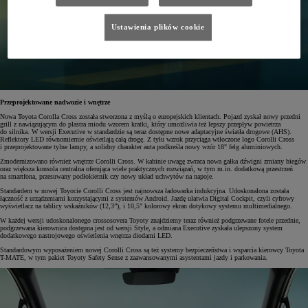
Ustawienia plików cookie
Przeprojektowane nadwozie i wnętrze
Nowa Toyota Corolla Cross została stworzona z myślą o europejskich klientach. Pojazd zyskał nowy przedni
grill z nawiązującym do plastra miodu wzorem kratki, który umożliwia też lepszy przepływ powietrza
do silnika. W wersji Executive w standardzie są teraz dostępne nowe adaptacyjne światła drogowe (AHS).
Reflektory LED równomiernie oświetlają całą drogę. Z tyłu wzrok przyciąga wtłoczone logo Corolli Cross
i przeprojektowane tylne lampy, a solidny charakter auta podkreśla nowy wzór 18" felg aluminiowych.
Zmodernizowano również wnętrze Corolli Cross. W kabinie uwagę zwraca nowa gałka dźwigni zmiany biegów
oraz większa konsola centralna oferująca wiele praktycznych rozwiązań, w tym m.in. dodatkową przestrzeń
na smartfona, przesuwany podłokietnik czy nowy układ uchwytów na napoje.
Standardem w nowej Toyocie Corolli Cross jest najnowsza ładowarka indukcyjna. Udoskonalona została
łączność z urządzeniami korzystającymi z systemów Android. Jazdę ułatwia Digital Cockpit, czyli cyfrowy
wyświetlacz na tablicy wskaźników (12,3”), i 10,5" kolorowy ekran dotykowy systemu multimedialnego.
W każdej wersji udoskonalonego crossosovera Toyoty znajdziemy teraz również podgrzewane fotele przednie,
podgrzewana kierownica dostępna jest od wersji Style, a odmiana Executive zyskała ulepszony system
dodatkowego nastrojowego oświetlenia wnętrza diodami LED.
Standardowym wyposażeniem nowej Corolli Cross są też systemy bezpieczeństwa i wsparcia kierowcy Toyota
T-MATE, w tym pakiet Toyoty Safety Sense z zaawansowanymi asystentami jazdy i parkowania.