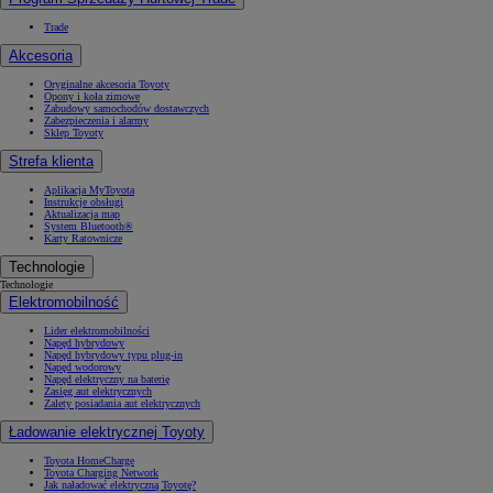
Trade
Akcesoria
Oryginalne akcesoria Toyoty
Opony i koła zimowe
Zabudowy samochodów dostawczych
Zabezpieczenia i alarmy
Sklep Toyoty
Strefa klienta
Aplikacja MyToyota
Instrukcje obsługi
Aktualizacja map
System Bluetooth®
Karty Ratownicze
Technologie
Technologie
Elektromobilność
Lider elektromobilności
Napęd hybrydowy
Napęd hybrydowy typu plug-in
Napęd wodorowy
Napęd elektryczny na baterię
Zasięg aut elektrycznych
Zalety posiadania aut elektrycznych
Ładowanie elektrycznej Toyoty
Toyota HomeCharge
Toyota Charging Network
Jak naładować elektryczną Toyotę?