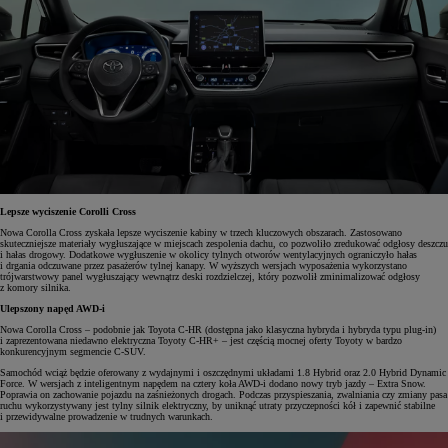
Lepsze wyciszenie Corolli Cross
Nowa Corolla Cross zyskała lepsze wyciszenie kabiny w trzech kluczowych obszarach. Zastosowano
skuteczniejsze materiały wygłuszające w miejscach zespolenia dachu, co pozwoliło zredukować odgłosy deszczu
i hałas drogowy. Dodatkowe wygłuszenie w okolicy tylnych otworów wentylacyjnych ograniczyło hałas
i drgania odczuwane przez pasażerów tylnej kanapy. W wyższych wersjach wyposażenia wykorzystano
trójwarstwowy panel wygłuszający wewnątrz deski rozdzielczej, który pozwolił zminimalizować odgłosy
z komory silnika.
Ulepszony napęd AWD-i
Nowa Corolla Cross – podobnie jak Toyota C-HR (dostępna jako klasyczna hybryda i hybryda typu plug-in)
i zaprezentowana niedawno elektryczna Toyoty C-HR+ – jest częścią mocnej oferty Toyoty w bardzo
konkurencyjnym segmencie C-SUV.
Samochód wciąż będzie oferowany z wydajnymi i oszczędnymi układami 1.8 Hybrid oraz 2.0 Hybrid Dynamic
Force. W wersjach z inteligentnym napędem na cztery koła AWD-i dodano nowy tryb jazdy – Extra Snow.
Poprawia on zachowanie pojazdu na zaśnieżonych drogach. Podczas przyspieszania, zwalniania czy zmiany pasa
ruchu wykorzystywany jest tylny silnik elektryczny, by uniknąć utraty przyczepności kół i zapewnić stabilne
i przewidywalne prowadzenie w trudnych warunkach.