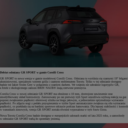
Debiut odmiany GR SPORT w gamie Corolli Cross
GR SPORT to nowa wersja w gamie modelowej Corolli Cross. Odmiana ta wyróżnia się czarnymi 19" felgami
aluminiowymi, specjalnym wzorem grilla i czarnym emblematem Toyoty. Tylko w tej odmianie dostępny
będzie też lakier Storm Grey w połączeniu z czarnym dachem. We wnętrzu nie zabraknie logotypów GR,
a fotele z ekologicznego zamszu BRIN･NAUB® mają czerwone przeszycia.
Corolla Cross w nowej odmianie GR SPORT ma obniżone o 10 mm, dostrojone zawieszenie oraz
zmodyfikowany układ kierowniczy. Zastosowany po raz pierwszy tryb Sport umożliwia szybszą reakcję na gaz
poprzez zwiększenie prędkości obrotowej silnika na biegu jałowym, a jednocześnie optymalizuje wytracanie
prędkości. Po zdjęciu nogi z pedału przyspieszenia w trybie Sport automatycznie zwiększa się siła wytracania
prędkości, co przekłada się na bardziej sportowe odczucie podczas hamowania. Dla lepszej stabilności i kontroli
w warunkach zimowych, wersja GR SPORT została również wyposażona w tryb Snow Extra.
Nowa Toyota Corolla Cross będzie dostępna w europejskich salonach marki od lata 2025 roku, a samochody
w odmianie GR SPORT trafią do sprzedaży jesienią.