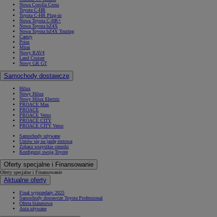
Nowa Corolla Cross
Toyota C-HR
Toyota C-HR Plug-in
Nowa Toyota C-HR+
Nowa Toyota bZ4X
Nowa Toyota bZ4X Touring
Camry
Prius
Mirai
Nowy RAV4
Land Cruiser
Nowy GR GT
Samochody dostawcze
Hilux
Nowy Hilux
Nowy Hilux Electric
PROACE Max
PROACE
PROACE Verso
PROACE CITY
PROACE CITY Verso
Samochody używane
Umów się na jazdę testową
Zobacz wszystkie cenniki
Konfiguruj swoją Toyotę
Oferty specjalne i Finansowanie
Oferty specjalne i Finansowanie
Aktualne oferty
Finał wyprzedaży 2025
Samochody dostawcze Toyota Professional
Oferta biznesowa
Auta używane