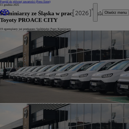
Przejdź do głównej zawartości
(Press Enter)
11 grudnia 2025
Kominiarzy ze Śląska w pracy będą wspierać
Otwórz menu
Toyoty PROACE CITY
19 egzemplarzy już przekazano Spółdzielni Pracy Kominiarzy