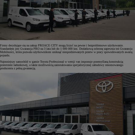
Firmy decydujące się na zakup PROACE CITY mogą liczyć na pewne i bezproblemowe użytkowanie.
Standardem jest Gwarancja PRO na 3 lata lub do 1 000 000 km. Dodatkową ochronę zapewnia też Gwarancja
Mobilności, która pozwala użytkownikom uniknąć niespodziewanych przerw w pracy spowodowanych awarią
pojazdu.
Najmniejszy samochód w gamie Toyota Professional w wersji van imponuje przemyślaną konstrukcją
przestrzeni ładunkowej, a także możliwością zainstalowania specjalistycznej zabudowy renomowanego
producenta z pełną gwarancją.