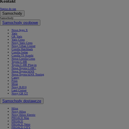
Kontakt
Napisz do nas
Samochody
Samochody
Samochody osobowe
Nowe Aygo X
Yaris
GR Yaris
Yaris Cross
Nowy Yaris Cross
Nowy Urban Cruiser
Corolla Hatchback
Corolla Sedan
Corolla TS Kombi
Nowa Corolla Cross
Toyota C-HR
Toyota C-HR Plug-in
Nowa Toyota C-HR+
Nowa Toyota bZ4X
Nowa Toyota bZ4X Touring
Camry
Prius
Mirai
Nowy RAV4
Land Cruiser
Nowy GR GT
Samochody dostawcze
Hilux
Nowy Hilux
Nowy Hilux Electric
PROACE Max
PROACE
PROACE Verso
PROACE CITY