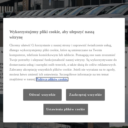
Wykorzystujemy pliki cookie, aby ulepszyć naszą
witrynę
Chcemy ułatwić Ci korzystanie z naszej strony i usprawnić świadczenie usług,
dlatego wykorzystujemy pliki cookie, które są umieszczane na Twoim
Autoryzowany Salon Dilerski Toyota Sosnowiec przekazał 19 Toyot PROACE CITY Spółdzielni Pracy
komputerze, telefonie komórkowym lub tablecie. Pomagają one nam zrozumieć
Kominiarzy. Pojazdy te będą wspierać kominiarzy w pracy w największych miastach regionu
górnośląskiego.
Twoje potrzeby i ulepszać funkcjonalność naszej witryny. Są wykorzystywane do
PROACE CITY to najpopularniejszy pojazd użytkowy w gamie Toyoty i jeden z bestsellerów rynku LCV.
dostarczania usług i narzędzi osób trzecich, a także służą do celów reklamowych.
Samochód jest oferowany jako osobowy model Verso lub jako auto dostawcze. Ta ostatnia odmiana występuje
Zalecamy akceptację wszystkich plików cookie. Jeżeli nie wyrażasz na to zgody,
w 2 długościach nadwozia – Standard oraz Long. Do wyboru są 3 wersje wyposażenia – Active, Comfort
3
i Furgon Brygadowy Active. Pojemność użytkowa PROACE CITY może wynieść nawet 4,4 m
(w wersji
możesz łatwo zmienić ich ustawienia. Szczegółowe informacje na ten temat
Long z systemem Smart Cargo), a ładowność – do 1000 kg.
znajdziesz w naszej
Polityce plików cookie.
Gama napędów w przypadku modelu PROACE CITY obejmuje silniki Diesla o pojemności 1,5 litra i mocy
od 100 do 130 KM, a także benzynowy silnik 1.2 D-4T o mocy 110 KM. Dostępna jest też wersja z napędem
elektrycznym o mocy 136 KM mocy.
Odrzuć wszystkie
Zaakceptuj wszystkie
Ustawienia plików cookie