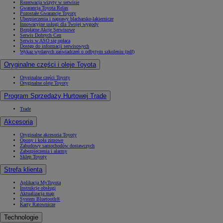
Rezerwacja wizyty w serwisie
Gwarancja Toyota Relax
Pozostałe Gwarancje Toyoty
Ubezpieczenia i naprawy blacharsko-lakiernicze
Innowacyjne usługi dla Twojej wygody
Bezpłatne Akcje Serwisowe
Serwis Dobrych Cen
Serwis w ASO się opłaca
Dostęp do informacji serwisowych
Wykaz wydanych zaświadczeń o odbytym szkoleniu (pdf)
Oryginalne części i oleje Toyota
Oryginalne części Toyoty
Oryginalne oleje Toyoty
Program Sprzedaży Hurtowej Trade
Trade
Akcesoria
Oryginalne akcesoria Toyoty
Opony i koła zimowe
Zabudowy samochodów dostawczych
Zabezpieczenia i alarmy
Sklep Toyoty
Strefa klienta
Aplikacja MyToyota
Instrukcje obsługi
Aktualizacja map
System Bluetooth®
Karty Ratownicze
Technologie