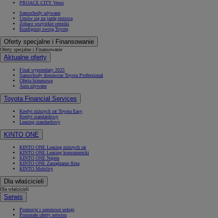
PROACE CITY Verso
Samochody używane
Umów się na jazdę testową
Zobacz wszystkie cenniki
Konfiguruj swoją Toyotę
Oferty specjalne i Finansowanie
Oferty specjalne i Finansowanie
Aktualne oferty
Finał wyprzedaży 2025
Samochody dostawcze Toyota Professional
Oferta biznesowa
Auta używane
Toyota Financial Services
Kredyt niższych rat Toyota Easy
Kredyt standardowy
Leasing standardowy
KINTO ONE
KINTO ONE Leasing niższych rat
KINTO ONE Leasing konsumencki
KINTO ONE Najem
KINTO ONE Zarządzanie flotą
KINTO Mobility
Dla właścicieli
Dla właścicieli
Serwis
Promocje i sezonowe usługi
Pozostałe oferty serwisu