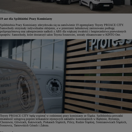
19 aut dla Spółdzielni Pracy Kominiarzy
Spółdzielnia Pracy Kominiarzy zdecydowała się na zamówienie 19 egzemplarzy Toyoty PROACE CITY.
Samochody otrzymały indywidualne oklejenie, a w przestrzeni ładunkowej zastosowano podłogę
polipropylenową oraz zabezpieczenie nadkoli z ABS dla większej trwałości i bezpieczeństwa przewożonych
sprzętów. Samochody, które dostarczył salon Toyota Sosnowiec, zostały sfinansowane w KINTO One.
Toyoty PROACE CITY będą wspierać w codziennej pracy kominiarzy ze Śląska. Spółdzielnia prowadzi
działalność usługową poprzez kilkanaście rejonowych zakładów kominiarskich w Będzinie, Bytomiu,
Chorzowie, Gliwicach, Katowicach, Piekarach Śląskich, Pilicy, Rudzie Śląskiej, Siemianowicach Śląskich,
Sosnowcu, Tarnowskich Górach i Zabrzu.