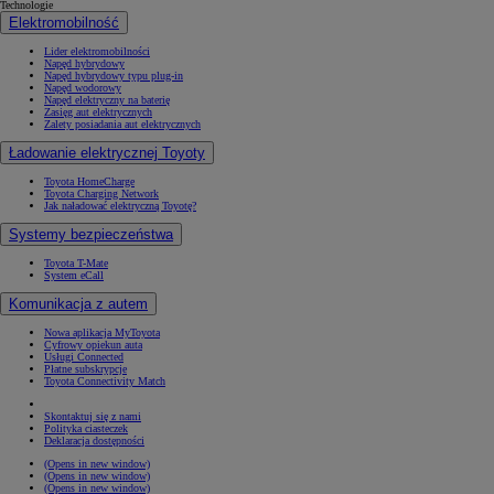
Technologie
Elektromobilność
Lider elektromobilności
Napęd hybrydowy
Napęd hybrydowy typu plug-in
Napęd wodorowy
Napęd elektryczny na baterię
Zasięg aut elektrycznych
Zalety posiadania aut elektrycznych
Ładowanie elektrycznej Toyoty
Toyota HomeCharge
Toyota Charging Network
Jak naładować elektryczną Toyotę?
Systemy bezpieczeństwa
Toyota T-Mate
System eCall
Komunikacja z autem
Nowa aplikacja MyToyota
Cyfrowy opiekun auta
Usługi Connected
Płatne subskrypcje
Toyota Connectivity Match
Skontaktuj się z nami
Polityka ciasteczek
Deklaracja dostępności
(Opens in new window)
(Opens in new window)
(Opens in new window)