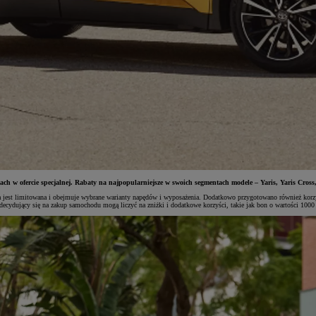
h w ofercie specjalnej. Rabaty na najpopularniejsze w swoich segmentach modele – Yaris, Yaris Cross,
jalna jest limitowana i obejmuje wybrane warianty napędów i wyposażenia. Dodatkowo przygotowano również
i decydujący się na zakup samochodu mogą liczyć na zniżki i dodatkowe korzyści, takie jak bon o wartości 100