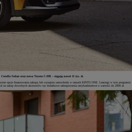
 Corolla Sedan oraz nowa Toyota C-HR – sięgają nawet 11 tys. zł.
 korzystne opcje finansowania zakupu lub wynajmu samochodu w ramach KINTO ONE. Leasingi w tym programie
0 zł na zakup dowolnych akcesoriów czy dodatkowe zabezpieczenia antykradzieżowe o wartości do 2800 zł.