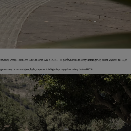
itowanej wersji Premiere Edition oraz GR SPORT. W porównaniu do ceny katalogowej rabat wynosi tu 10,9
wyposażonej w mocniejszą hybrydę oraz inteligentny napęd na cztery koła AWD-i.