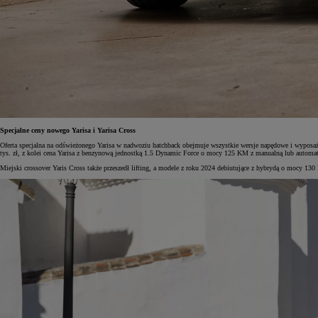
Specjalne ceny nowego Yarisa i Yarisa Cross
Oferta specjalna na odświeżonego Yarisa w nadwoziu hatchback obejmuje wszystkie wersje napędowe i wypos
tys. zł, z kolei cena Yarisa z benzynową jednostką 1.5 Dynamic Force o mocy 125 KM z manualną lub automaty
Miejski crossover Yaris Cross także przeszedł lifting, a modele z roku 2024 debiutujące z hybrydą o mocy 13