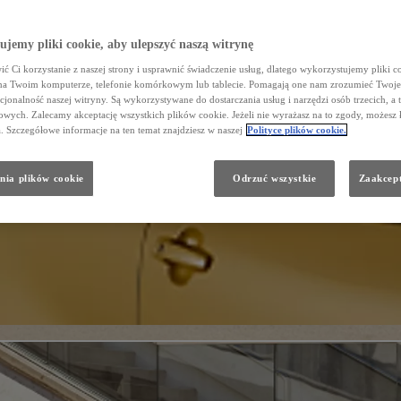
jemy pliki cookie, aby ulepszyć naszą witrynę
ć Ci korzystanie z naszej strony i usprawnić świadczenie usług, dlatego wykorzystujemy pliki co
na Twoim komputerze, telefonie komórkowym lub tablecie. Pomagają one nam zrozumieć Twoje 
cjonalność naszej witryny. Są wykorzystywane do dostarczania usług i narzędzi osób trzecich, a 
wych. Zalecamy akceptację wszystkich plików cookie. Jeżeli nie wyrażasz na to zgody, możesz 
a. Szczegółowe informacje na ten temat znajdziesz w naszej
Polityce plików cookie.
nia plików cookie
Odrzuć wszystkie
Zaakcept