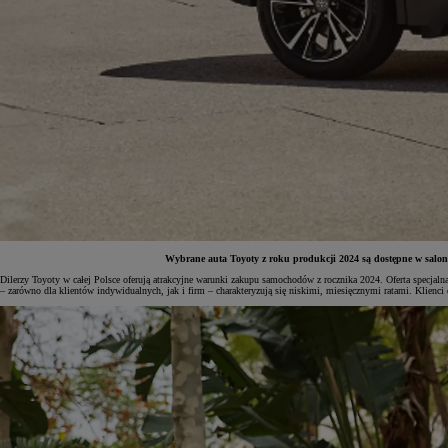
Wybrane auta Toyoty z roku produkcji 2024 są dostępne w salonac
Dilerzy Toyoty w całej Polsce oferują atrakcyjne warunki zakupu samochodów z rocznika 2024. Oferta spec
– zarówno dla klientów indywidualnych, jak i firm – charakteryzują się niskimi, miesięcznymi ratami. Klienc
Od
81 900 zł
Yaris Cross
HYBRID