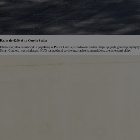
Od
105 300 zł
Corolla Hatchback
HYBRID
Rabat do 6200 zł na Corollę Sedan
Oferta specjalna na niezwykle popularną w Polsce Corollę w nadwoziu Sedan obejmuje piątą generację hybry
Smart Connect, wyświetlaczem HUD na przedniej szybie oraz tapicerką materiałową z elementami skóry.