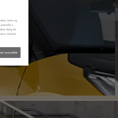
okie, które są
potrzeby i
także służą do
łatwo zmienić
uj wszystkie