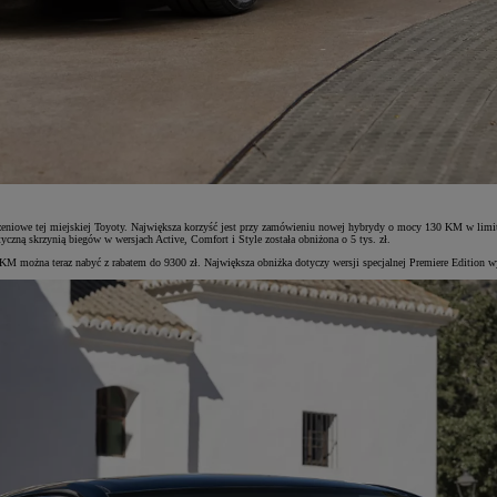
ażeniowe tej miejskiej Toyoty. Największa korzyść jest przy zamówieniu nowej hybrydy o mocy 130 KM w lim
czną skrzynią biegów w wersjach Active, Comfort i Style została obniżona o 5 tys. zł.
0 KM można teraz nabyć z rabatem do 9300 zł. Największa obniżka dotyczy wersji specjalnej Premiere Edition 