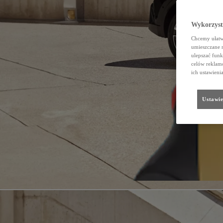
Wykorzystu
Chcemy ułatwi
umieszczane 
ulepszać funk
celów reklamo
ich ustawieni
Ustawie