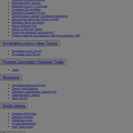
Pozostałe oferty serwisu
Rezerwacja wizyty w serwisie
Gwarancja Toyota Relax
Pozostałe Gwarancje Toyoty
Ubezpieczenia i naprawy blacharsko-lakiernicze
Innowacyjne usługi dla Twojej wygody
Bezpłatne Akcje Serwisowe
Serwis Dobrych Cen
Serwis w ASO się opłaca
Dostęp do informacji serwisowych
Wykaz wydanych zaświadczeń o odbytym szkoleniu (pdf)
Oryginalne części i oleje Toyota
Oryginalne części Toyoty
Oryginalne oleje Toyoty
Program Sprzedaży Hurtowej Trade
Trade
Akcesoria
Oryginalne akcesoria Toyoty
Opony i koła zimowe
Zabudowy samochodów dostawczych
Zabezpieczenia i alarmy
Sklep Toyoty
Strefa klienta
Aplikacja MyToyota
Instrukcje obsługi
Aktualizacja map
System Bluetooth®
Karty Ratownicze