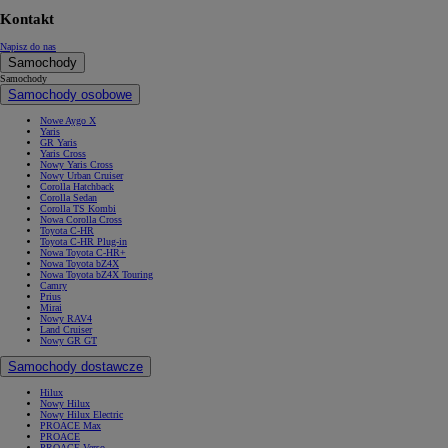
Kontakt
Napisz do nas
Samochody
Samochody
Samochody osobowe
Nowe Aygo X
Yaris
GR Yaris
Yaris Cross
Nowy Yaris Cross
Nowy Urban Cruiser
Corolla Hatchback
Corolla Sedan
Corolla TS Kombi
Nowa Corolla Cross
Toyota C-HR
Toyota C-HR Plug-in
Nowa Toyota C-HR+
Nowa Toyota bZ4X
Nowa Toyota bZ4X Touring
Camry
Prius
Mirai
Nowy RAV4
Land Cruiser
Nowy GR GT
Samochody dostawcze
Hilux
Nowy Hilux
Nowy Hilux Electric
PROACE Max
PROACE
PROACE Verso