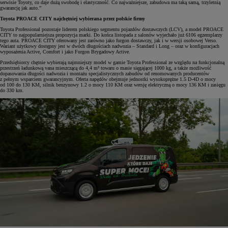
serwisie Toyoty, co daje dużą swobodę i elastyczność. Co najważniejsze, zabudowa ma taką samą, trzyletnią
gwarancję jak auto.”
Toyota PROACE CITY najchętniej wybierana przez polskie firmy
Toyota Professional pozostaje liderem polskiego segmentu pojazdów dostawczych (LCV), a model PROACE
CITY to najpopularniejsza propozycja marki. Do końca listopada z salonów wyjechało już 6106 egzemplarzy
tego auta. PROACE CITY oferowany jest zarówno jako furgon dostawczy, jak i w wersji osobowej Verso.
Wariant użytkowy dostępny jest w dwóch długościach nadwozia – Standard i Long – oraz w konfiguracjach
wyposażenia Active, Comfort i jako Furgon Brygadowy Active.
Przedsiębiorcy chętnie wybierają najmniejszy model w gamie Toyota Professional ze względu na funkcjonalną
przestrzeń ładunkową vana mieszczącą do 4,4 m³ towaru o masie sięgającej 1000 kg, a także możliwość
dopasowania długości nadwozia i montażu specjalistycznych zabudów od renomowanych producentów
z pełnym wsparciem gwarancyjnym. Oferta napędów obejmuje jednostki wysokoprężne 1.5 D-4D o mocy
od 100 do 130 KM, silnik benzynowy 1.2 o mocy 110 KM oraz wersję elektryczną o mocy 136 KM i zasięgu
do 330 km.