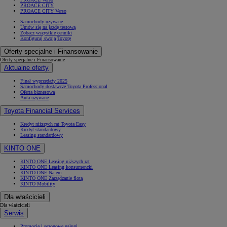
PROACE CITY
PROACE CITY Verso
Samochody używane
Umów się na jazdę testową
Zobacz wszystkie cenniki
Konfiguruj swoją Toyotę
Oferty specjalne i Finansowanie
Oferty specjalne i Finansowanie
Aktualne oferty
Finał wyprzedaży 2025
Samochody dostawcze Toyota Professional
Oferta biznesowa
Auta używane
Toyota Financial Services
Kredyt niższych rat Toyota Easy
Kredyt standardowy
Leasing standardowy
KINTO ONE
KINTO ONE Leasing niższych rat
KINTO ONE Leasing konsumencki
KINTO ONE Najem
KINTO ONE Zarządzanie flotą
KINTO Mobility
Dla właścicieli
Dla właścicieli
Serwis
Promocje i sezonowe usługi