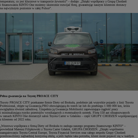
temperatury, co jest kluczowe w transporcie żywności” – dodaje. „Dzięki współpracy z Grupą Chodzeń
i finansowaniu KINTO One możemy skutecznie rozwijać flotę, gwarantując naszym klientom dostawy
na najwyższym poziomie w całej Polsce”.
Pełna gwarancja na Toyotę PROACE CITY
Toyoty PROACE CITY przekazane firmie Diety od Brokuła, podobnie jak wszystkie pojazdy z linii Toyota
Professional, objęte są Gwarancją PRO obowiązującą do trzech lat lub do przebiegu 1 000 000 km, która
uwzględnia również zabudowę. Uzupełnia ją Gwarancja Mobilności zapewniająca ciągłość pracy
i minimalizująca ryzyko przestojów wynikających z ewentualnych usterek. Flotę 150 aut sfinansowanych
w ramach KINTO One dostarczył salon Toyota Carter w Gdańsku – część GRUPY CHODZEŃ współpracującej
z klientem od 2022 roku.
„Wzorowa współpraca z firmą Diety od Brokuła to zasługa naszego programu finansowego KINTO” –
powiedział Mateusz Filipkowski z Toyota Carter Gdańsk, GRUPA CHODZEŃ. „Dzięki wspólnemu
zaangażowaniu Toyota Central Europe, Toyota Financial Services oraz całego zespołu Grupy Chodzeń
przedstawiliśmy najbardziej korzystną ofertę, a jeśli będzie taka potrzeba, klient może pojawić się w każdym