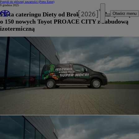
Przejdź do głównej zawartości
(Press Enter)
9 grudnia 2025
Flota cateringu Diety od Brokuła powiększyła się
Otwórz menu
o 150 nowych Toyot PROACE CITY z zabudową
izotermiczną