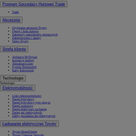
Program Sprzedaży Hurtowej Trade
Trade
Akcesoria
Oryginalne akcesoria Toyoty
Opony i koła zimowe
Zabudowy samochodów dostawczych
Zabezpieczenia i alarmy
Sklep Toyoty
Strefa klienta
Aplikacja MyToyota
Instrukcje obsługi
Aktualizacja map
System Bluetooth®
Karty Ratownicze
Technologie
Technologie
Elektromobilność
Lider elektromobilności
Napęd hybrydowy
Napęd hybrydowy typu plug-in
Napęd wodorowy
Napęd elektryczny na baterię
Zasięg aut elektrycznych
Zalety posiadania aut elektrycznych
Ładowanie elektrycznej Toyoty
Toyota HomeCharge
Toyota Charging Network