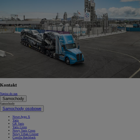
Kontakt
Napisz do nas
Samochody
Samochody
Samochody osobowe
Nowe Aygo X
Yaris
GR Yaris
Yaris Cross
Nowy Yaris Cross
Nowy Urban Cruiser
Corolla Hatchback