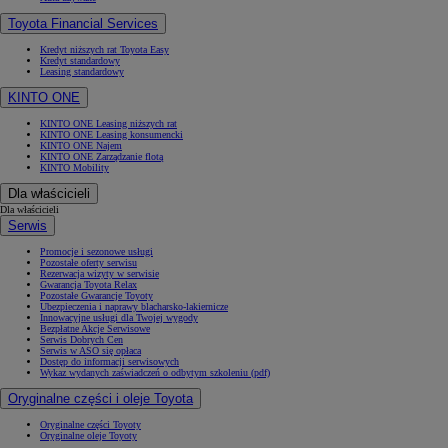
Toyota Financial Services
Kredyt niższych rat Toyota Easy
Kredyt standardowy
Leasing standardowy
KINTO ONE
KINTO ONE Leasing niższych rat
KINTO ONE Leasing konsumencki
KINTO ONE Najem
KINTO ONE Zarządzanie flotą
KINTO Mobility
Dla właścicieli
Dla właścicieli
Serwis
Promocje i sezonowe usługi
Pozostałe oferty serwisu
Rezerwacja wizyty w serwisie
Gwarancja Toyota Relax
Pozostałe Gwarancje Toyoty
Ubezpieczenia i naprawy blacharsko-lakiernicze
Innowacyjne usługi dla Twojej wygody
Bezpłatne Akcje Serwisowe
Serwis Dobrych Cen
Serwis w ASO się opłaca
Dostęp do informacji serwisowych
Wykaz wydanych zaświadczeń o odbytym szkoleniu (pdf)
Oryginalne części i oleje Toyota
Oryginalne części Toyoty
Oryginalne oleje Toyoty