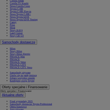
Corolla Sedan
Corolla TS Kombi
Nowa Corolla Cross
Toyota C-HR
Toyota C-HR Plug-in
Nowa Toyota C-HR+
Nowa Toyota bZ4X
Nowa Toyota bZ4X Touring
Camry
Prius
Mirai
Nowy RAV4
Land Cruiser
Nowy GR GT
Samochody dostawcze
Hilux
Nowy Hilux
Nowy Hilux Electric
PROACE Max
PROACE
PROACE Verso
PROACE CITY
PROACE CITY Verso
Samochody używane
Umów się na jazdę testową
Zobacz wszystkie cenniki
Konfiguruj swoją Toyotę
Oferty specjalne i Finansowanie
Oferty specjalne i Finansowanie
Aktualne oferty
Finał wyprzedaży 2025
Samochody dostawcze Toyota Professional
Oferta biznesowa
Auta używane