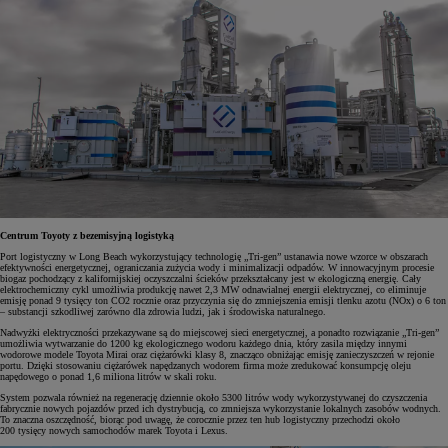
Centrum Toyoty z bezemisyjną logistyką
Port logistyczny w Long Beach wykorzystujący technologię „Tri-gen” ustanawia nowe wzorce w obszarach
efektywności energetycznej, ograniczania zużycia wody i minimalizacji odpadów. W innowacyjnym procesie
biogaz pochodzący z kalifornijskiej oczyszczalni ścieków przekształcany jest w ekologiczną energię. Cały
elektrochemiczny cykl umożliwia produkcję nawet 2,3 MW odnawialnej energii elektrycznej, co eliminuje
emisję ponad 9 tysięcy ton CO2 rocznie oraz przyczynia się do zmniejszenia emisji tlenku azotu (NOx) o 6 ton
– substancji szkodliwej zarówno dla zdrowia ludzi, jak i środowiska naturalnego.
Nadwyżki elektryczności przekazywane są do miejscowej sieci energetycznej, a ponadto rozwiązanie „Tri-gen”
umożliwia wytwarzanie do 1200 kg ekologicznego wodoru każdego dnia, który zasila między innymi
wodorowe modele Toyota Mirai oraz ciężarówki klasy 8, znacząco obniżając emisję zanieczyszczeń w rejonie
portu. Dzięki stosowaniu ciężarówek napędzanych wodorem firma może zredukować konsumpcję oleju
napędowego o ponad 1,6 miliona litrów w skali roku.
System pozwala również na regenerację dziennie około 5300 litrów wody wykorzystywanej do czyszczenia
fabrycznie nowych pojazdów przed ich dystrybucją, co zmniejsza wykorzystanie lokalnych zasobów wodnych.
To znaczna oszczędność, biorąc pod uwagę, że corocznie przez ten hub logistyczny przechodzi około
200 tysięcy nowych samochodów marek Toyota i Lexus.