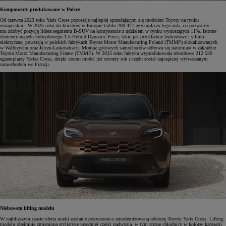
Komponenty produkowane w Polsce
Od czerwca 2023 roku Yaris Cross pozostaje najlepiej sprzedającym się modelem Toyoty na rynku
europejskim. W 2025 roku do klientów w Europie trafiło 200 477 egzemplarzy tego auta, co pozwoliło
mu zdobyć pozycję lidera segmentu B-SUV na kontynencie z udziałem w rynku wynoszącym 11%. Istotne
elementy napędu hybrydowego 1.5 Hybrid Dynamic Force, takie jak przekładnie hybrydowe i silniki
elektryczne, powstają w polskich fabrykach Toyota Motor Manufacturing Poland (TMMP) zlokalizowanych
w Wałbrzychu oraz Jelczu-Laskowicach. Montaż gotowych samochodów odbywa się natomiast w zakładzie
Toyota Motor Manufacturing France (TMMF). W 2025 roku fabryka wyprodukowała rekordowe 212 539
egzemplarzy Yarisa Cross, dzięki czemu model już czwarty rok z rzędu został najczęściej wytwarzanym
samochodem we Francji.
Niebawem lifting modelu
W najbliższym czasie oferta marki zostanie poszerzona o zmodernizowaną odsłonę Toyoty Yaris Cross. Lifting
modelu obejmuje zmienioną stylistykę przedniej części nadwozia, w tym atrapę chłodnicy w kolorze karoserii