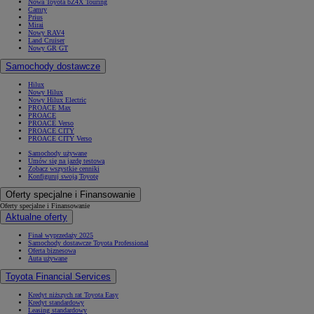
Nowa Toyota bZ4X Touring
Camry
Prius
Mirai
Nowy RAV4
Land Cruiser
Nowy GR GT
Samochody dostawcze
Hilux
Nowy Hilux
Nowy Hilux Electric
PROACE Max
PROACE
PROACE Verso
PROACE CITY
PROACE CITY Verso
Samochody używane
Umów się na jazdę testową
Zobacz wszystkie cenniki
Konfiguruj swoją Toyotę
Oferty specjalne i Finansowanie
Oferty specjalne i Finansowanie
Aktualne oferty
Finał wyprzedaży 2025
Samochody dostawcze Toyota Professional
Oferta biznesowa
Auta używane
Toyota Financial Services
Kredyt niższych rat Toyota Easy
Kredyt standardowy
Leasing standardowy