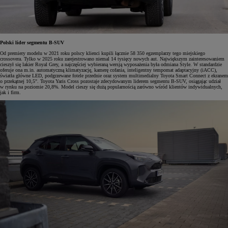
Polski lider segmentu B-SUV
Od premiery modelu w 2021 roku polscy klienci kupili łącznie 58 350 egzemplarzy tego miejskiego
crossovera. Tylko w 2025 roku zarejestrowano niemal 14 tysięcy nowych aut. Największym zainteresowaniem
cieszył się lakier Royal Grey, a najczęściej wybieraną wersją wyposażenia była odmiana Style. W standardzie
oferuje ona m.in. automatyczną klimatyzację, kamerę cofania, inteligentny tempomat adaptacyjny (iACC),
światła główne LED, podgrzewane fotele przednie oraz system multimedialny Toyota Smart Connect z ekranem
o przekątnej 10,5". Toyota Yaris Cross pozostaje zdecydowanym liderem segmentu B-SUV, osiągając udział
w rynku na poziomie 20,8%. Model cieszy się dużą popularnością zarówno wśród klientów indywidualnych,
jak i firm.