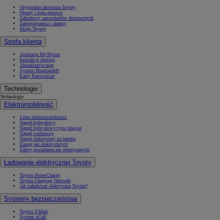
Oryginalne akcesoria Toyoty
Opony i koła zimowe
Zabudowy samochodów dostawczych
Zabezpieczenia i alarmy
Sklep Toyoty
Strefa klienta
Aplikacja MyToyota
Instrukcje obsługi
Aktualizacja map
System Bluetooth®
Karty Ratownicze
Technologie
Technologie
Elektromobilność
Lider elektromobilności
Napęd hybrydowy
Napęd hybrydowy typu plug-in
Napęd wodorowy
Napęd elektryczny na baterię
Zasięg aut elektrycznych
Zalety posiadania aut elektrycznych
Ładowanie elektrycznej Toyoty
Toyota HomeCharge
Toyota Charging Network
Jak naładować elektryczną Toyotę?
Systemy bezpieczeństwa
Toyota T-Mate
System eCall