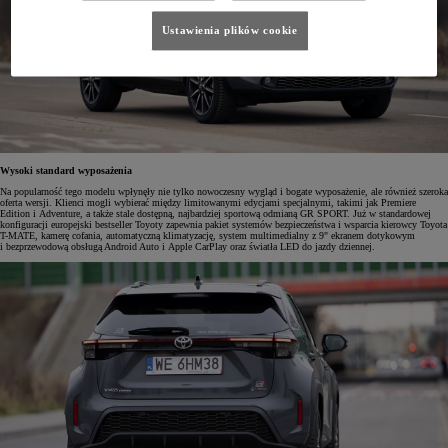
Ustawienia plików cookie
Wysoki standard wyposażenia
Na popularność tego modelu wpłynęły nie tylko nowoczesny wygląd i bogate wyposażenie, ale również szeroka
oferta wersji. Klienci mogli wybierać między limitowanymi edycjami specjalnymi, takimi jak Premiere
Edition i Adventure, a także stale dostępną, najbardziej sportową odmianą GR SPORT. Już w standardowej
konfiguracji europejski bestseller Toyoty zapewnia pakiet systemów bezpieczeństwa i wsparcia kierowcy Toyota
T-MATE, kamerę cofania, automatyczną klimatyzację, system multimedialny z 9" ekranem dotykowym
i bezprzewodową obsługą Android Auto i Apple CarPlay oraz światła LED do jazdy dziennej.