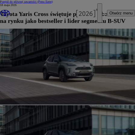
Przejdź do głównej zawartości
(Press Enter)
18 maja 2026
Toyota Yaris Cross świętuje piąty rok obecności
Otwórz menu
na rynku jako bestseller i lider segmentu B-SUV