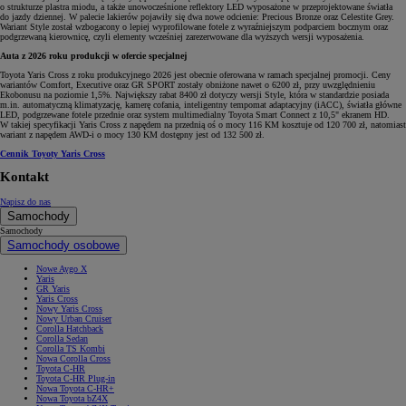
o strukturze plastra miodu, a także unowocześnione reflektory LED wyposażone w przeprojektowane światła
do jazdy dziennej. W palecie lakierów pojawiły się dwa nowe odcienie: Precious Bronze oraz Celestite Grey.
Wariant Style został wzbogacony o lepiej wyprofilowane fotele z wyraźniejszym podparciem bocznym oraz
podgrzewaną kierownicę, czyli elementy wcześniej zarezerwowane dla wyższych wersji wyposażenia.
Auta z 2026 roku produkcji w ofercie specjalnej
Toyota Yaris Cross z roku produkcyjnego 2026 jest obecnie oferowana w ramach specjalnej promocji. Ceny
wariantów Comfort, Executive oraz GR SPORT zostały obniżone nawet o 6200 zł, przy uwzględnieniu
Ekobonusu na poziomie 1,5%. Największy rabat 8400 zł dotyczy wersji Style, która w standardzie posiada
m.in. automatyczną klimatyzację, kamerę cofania, inteligentny tempomat adaptacyjny (iACC), światła główne
LED, podgrzewane fotele przednie oraz system multimedialny Toyota Smart Connect z 10,5" ekranem HD.
W takiej specyfikacji Yaris Cross z napędem na przednią oś o mocy 116 KM kosztuje od 120 700 zł, natomiast
wariant z napędem AWD-i o mocy 130 KM dostępny jest od 132 500 zł.
Cennik Toyoty Yaris Cross
Kontakt
Napisz do nas
Samochody
Samochody
Samochody osobowe
Nowe Aygo X
Yaris
GR Yaris
Yaris Cross
Nowy Yaris Cross
Nowy Urban Cruiser
Corolla Hatchback
Corolla Sedan
Corolla TS Kombi
Nowa Corolla Cross
Toyota C-HR
Toyota C-HR Plug-in
Nowa Toyota C-HR+
Nowa Toyota bZ4X