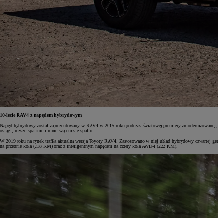
10-lecie RAV4 z napędem hybrydowym
Napęd hybrydowy został zaprezentowany w RAV4 w 2015 roku podczas światowej premiery zmodernizowanej, c
osiągi, niższe spalanie i mniejszą emisję spalin.
W 2019 roku na rynek trafiła aktualna wersja Toyoty RAV4. Zastosowano w niej układ hybrydowy czwartej gen
na przednie koła (218 KM) oraz z inteligentnym napędem na cztery koła AWD-i (222 KM).