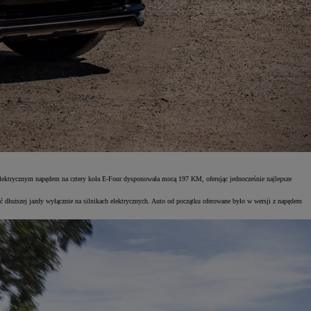
ektrycznym napędem na cztery koła E-Four dysponowała mocą 197 KM, oferując jednocześnie najlepsze
dłuższej jazdy wyłącznie na silnikach elektrycznych. Auto od początku oferowane było w wersji z napędem