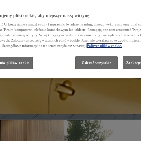
jemy pliki cookie, aby ulepszyć naszą witrynę
ć Ci korzystanie z naszej strony i usprawnić świadczenie usług, dlatego wykorzystujemy pliki co
na Twoim komputerze, telefonie komórkowym lub tablecie. Pomagają one nam zrozumieć Twoje 
cjonalność naszej witryny. Są wykorzystywane do dostarczania usług i narzędzi osób trzecich, a 
wych. Zalecamy akceptację wszystkich plików cookie. Jeżeli nie wyrażasz na to zgody, możesz 
a. Szczegółowe informacje na ten temat znajdziesz w naszej
Polityce plików cookie.
nia plików cookie
Odrzuć wszystkie
Zaakcept