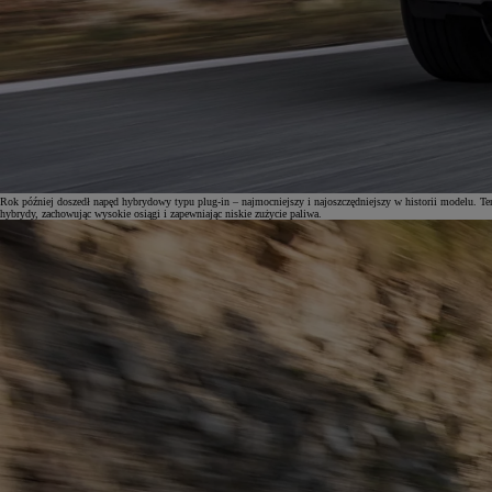
Od
105 300 zł
Corolla Hatchback
HYBRID
Rok później doszedł napęd hybrydowy typu plug-in – najmocniejszy i najoszczędniejszy w historii modelu. T
hybrydy, zachowując wysokie osiągi i zapewniając niskie zużycie paliwa.