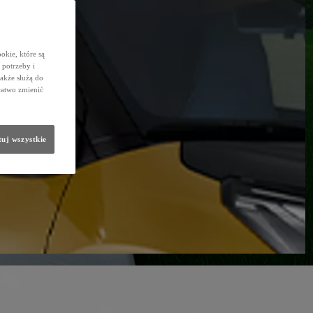
okie, które są
potrzeby i
także służą do
łatwo zmienić
uj wszystkie