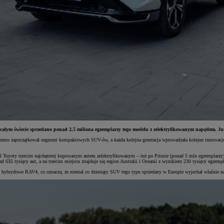
a całym świecie sprzedano ponad 2,5 miliona egzemplarzy tego modelu z zelektryfikowanym napędem. J
at temu zapoczątkował segment kompaktowych SUV-ów, a każda kolejna generacja wprowadzała kolejne innowa
l Toyoty trzecim najchętniej kupowanym autem zelektryfikowanym – tuż po Priusie (ponad 5 mln egzemplarzy
 635 tysięcy aut, a na trzecim miejscu znajduje się region Australii i Oceanii z wynikiem 230 tysięcy egzempl
 hybrydowe RAV4, co oznacza, że niemal co dziesiąty SUV tego typu sprzedany w Europie wyjechał właśnie na