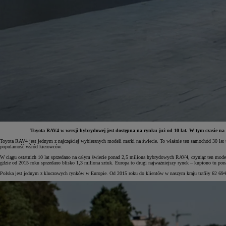
Toyota RAV4 w wersji hybrydowej jest dostępna na rynku już od 10 lat. W tym czasie n
Toyota RAV4 jest jednym z najczęściej wybieranych modeli marki na świecie. To właśnie ten samochód 30 l
popularność wśród kierowców.
Od
81 900 zł
W ciągu ostatnich 10 lat sprzedano na całym świecie ponad 2,5 miliona hybrydowych RAV4, czyniąc ten mode
gdzie od 2015 roku sprzedano blisko 1,3 miliona sztuk. Europa to drugi najważniejszy rynek – kupiono tu ponad
Yaris Cross
Polska jest jednym z kluczowych rynków w Europie. Od 2015 roku do klientów w naszym kraju trafiły 62 694
HYBRID