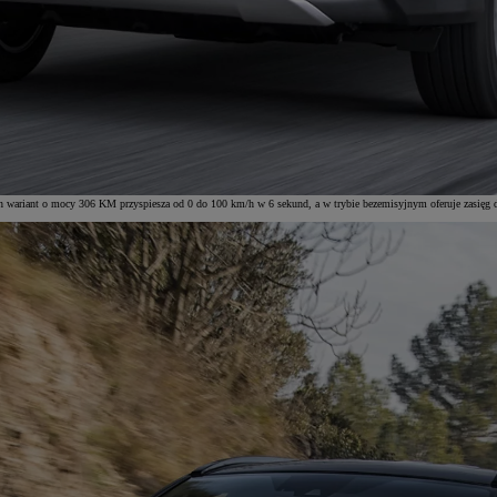
en wariant o mocy 306 KM przyspiesza od 0 do 100 km/h w 6 sekund, a w trybie bezemisyjnym oferuje zasięg 