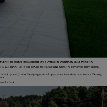
uż wkrótce zadebiutuje szósta generacja SUV-a wyposażona w najnowszy układ hybrydowy.
cje. W 2015 roku w RAV4 po raz pierwszy zastosowano napęd hybrydowy, który szybko zdobył ogromną
) i Corolli (ponad 3,3 mln). Największą popularnością hybrydowa RAV4 cieszy się w Ameryce Północnej,
arzy.
 polskie drogi.