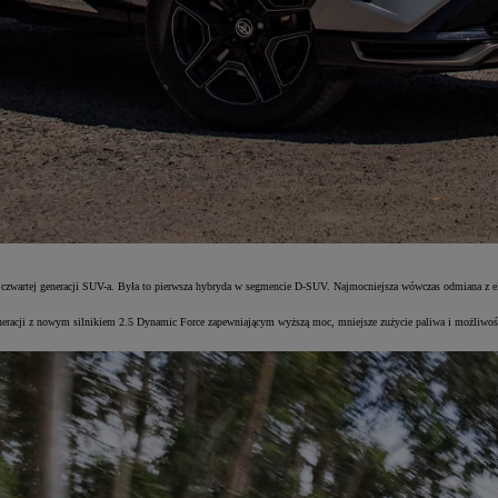
zwartej generacji SUV-a. Była to pierwsza hybryda w segmencie D-SUV. Najmocniejsza wówczas odmiana z el
eracji z nowym silnikiem 2.5 Dynamic Force zapewniającym wyższą moc, mniejsze zużycie paliwa i możliwość 