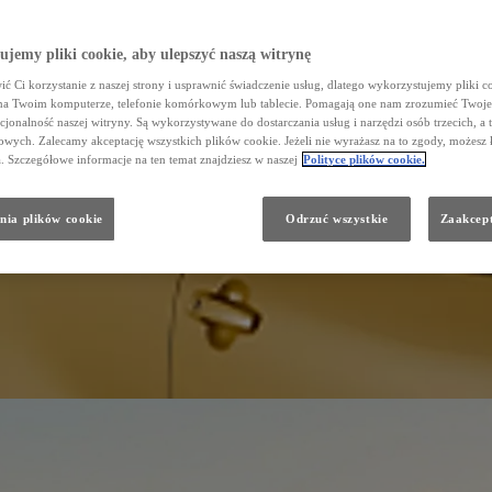
jemy pliki cookie, aby ulepszyć naszą witrynę
ć Ci korzystanie z naszej strony i usprawnić świadczenie usług, dlatego wykorzystujemy pliki co
na Twoim komputerze, telefonie komórkowym lub tablecie. Pomagają one nam zrozumieć Twoje 
cjonalność naszej witryny. Są wykorzystywane do dostarczania usług i narzędzi osób trzecich, a 
wych. Zalecamy akceptację wszystkich plików cookie. Jeżeli nie wyrażasz na to zgody, możesz 
a. Szczegółowe informacje na ten temat znajdziesz w naszej
Polityce plików cookie.
nia plików cookie
Odrzuć wszystkie
Zaakcept