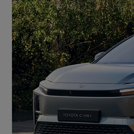
Od
105 300 zł
Corolla Hatchback
HYBRID