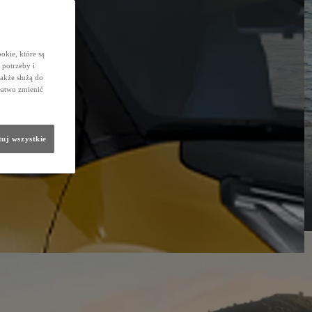
okie, które są
potrzeby i
także służą do
łatwo zmienić
uj wszystkie