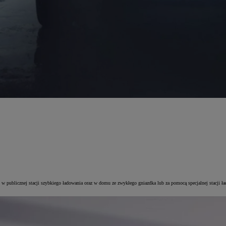
by: w publicznej stacji szybkiego ładowania oraz w domu ze zwykłego gniazdka lub za pomocą specjalnej sta