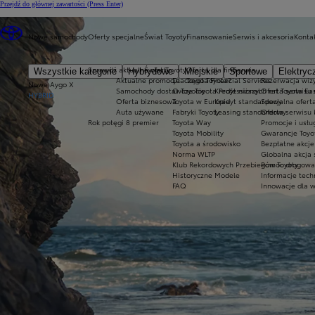
Przejdź do głównej zawartości
(Press Enter)
Nowe samochody
Oferty specjalne
Świat Toyoty
Finansowanie
Serwis i akcesoria
Konta
Sprawdź aktualne oferty
Świat Toyoty
Oferta dla firm
Serwis
Wszystkie kategorie
Hybrydowe
Miejskie
Sportowe
Elektryc
Aktualne promocje
Dlaczego Toyota?
Toyota Financial Services
Rezerwacja wizy
Nowe Aygo X
Samochody dostawcze Toyota Professional
O Toyocie
Kredyt niższych rat Toyota Ea
Oferta serwisu
HYBRID
Oferta biznesowa
Toyota w Europie
Kredyt standardowy
Specjalna ofert
Auta używane
Fabryki Toyoty
Leasing standardowy
Oferta serwisu 
Rok potęgi 8 premier
Toyota Way
Promocje i usł
Toyota Mobility
Gwarancje Toyo
Toyota a środowisko
Bezpłatne akcj
Norma WLTP
Globalna akcja
Klub Rekordowych Przebiegów Toyoty
Pomoc drogowa w
Historyczne Modele
Informacje tech
FAQ
Innowacje dla 