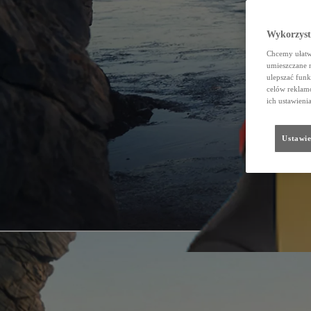
Wykorzystu
Chcemy ułatwi
umieszczane 
ulepszać funk
celów reklamo
ich ustawieni
Ustawie