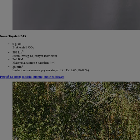
Nowa Toyota bZ4X
0 g/km
Brak emisji CO
2
3
569 km
Średni zasięg na jednym ładowaniu
343 KM
Maksymalna moc z napędem 4×4
1
28 min
Średni czas ładowania prądem stałym DC 150 kW (10–80%)
Przejdź na stronę modelu
Informuj mnie na bieżąco