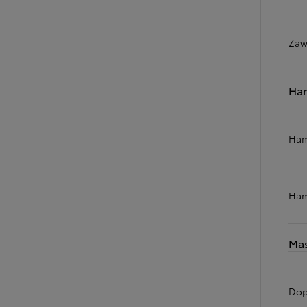
Zaw
Ha
Ham
Ham
Mas
Dop