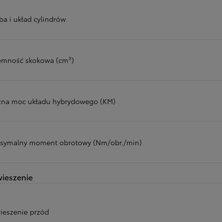
ba i układ cylindrów
emność skokowa (cm³)
zna moc układu hybrydowego (KM)
symalny moment obrotowy (Nm/obr./min)
ieszenie
ieszenie przód