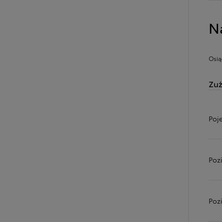
N
Osią
Zuż
Poj
Od
81 900 zł
Poz
Yaris Cross
HYBRID
Poz