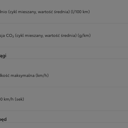
nio (cykl mieszany, wartość średnia) (l/100 km)
sja CO₂ (cykl mieszany, wartość średnia) (g/km)
ągi
dkość maksymalna (km/h)
00 km/h (sek)
pęd