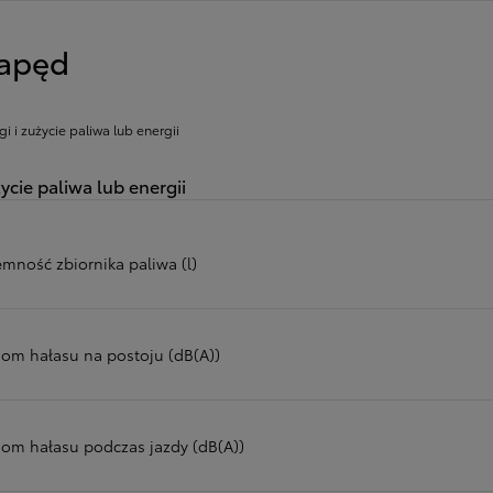
apęd
gi i zużycie paliwa lub energii
ycie paliwa lub energii
emność zbiornika paliwa (l)
iom hałasu na postoju (dB(A))
iom hałasu podczas jazdy (dB(A))