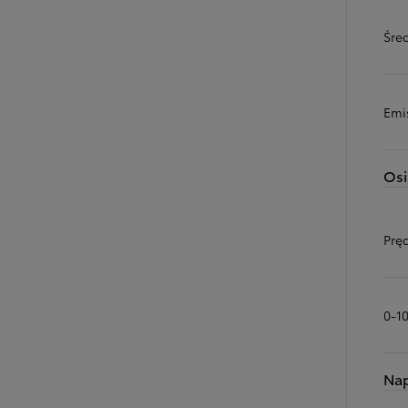
Śred
Emi
Osi
Prę
0-1
Na