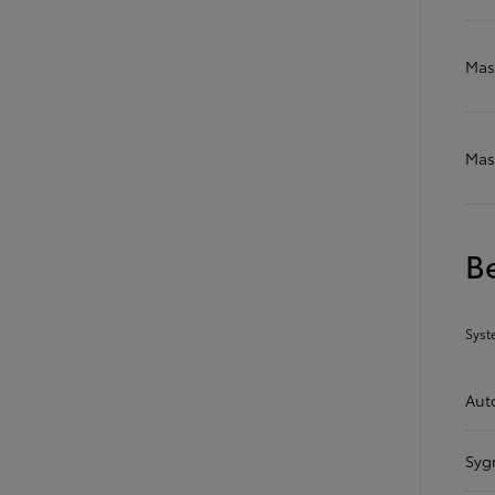
Mas
Od
105 300 zł
Corolla Hatchback
HYBRID
Mas
B
Syst
Aut
Syg