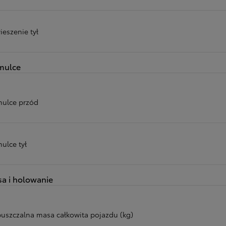
ieszenie tył
mulce
ulce przód
ulce tył
a i holowanie
uszczalna masa całkowita pojazdu (kg)