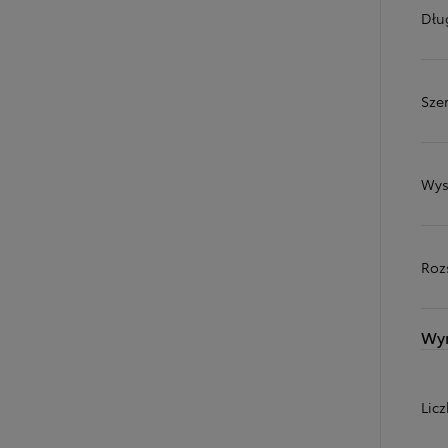
Dłu
Sze
Wys
Roz
Wy
Lic