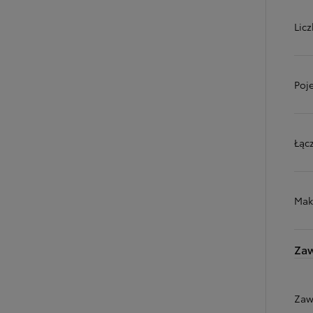
Licz
Poj
Łąc
Mak
Zaw
Zaw