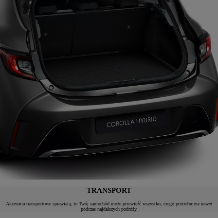
TRANSPORT
Akcesoria transportowe sprawiają, że Twój samochód może przewieźć wszystko, czego potrzebujesz nawet
podczas najdalszych podróży.