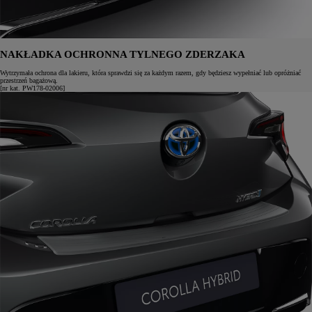
NAKŁADKA OCHRONNA TYLNEGO ZDERZAKA
Wytrzymała ochrona dla lakieru, która sprawdzi się za każdym razem, gdy będziesz wypełniać lub opróżniać
przestrzeń bagażową.
[nr kat. PW178-02006]