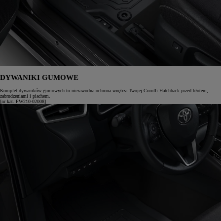
DYWANIKI GUMOWE
Komplet dywaników gumowych to niezawodna ochrona wnętrza Twojej Corolli Hatchback przed błotem,
zabrudzeniami i piachem.
[nr kat. PW210-02008]