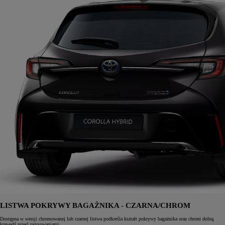
LISTWA POKRYWY BAGAŻNIKA - CZARNA/CHROM
Dostępna w wersji chromowanej lub czarnej listwa podkreśla kształt pokrywy bagażnika oraz chroni dolną
krawędź przed zarysowaniami.