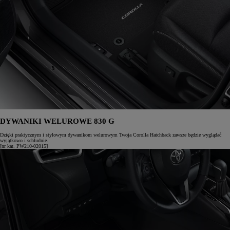
DYWANIKI WELUROWE 830 G
Dzięki praktycznym i stylowym dywanikom welurowym Twoja Corolla Hatchback zawsze będzie wyglądać
wyjątkowo i schludnie.
[nr kat. PW210-02015]