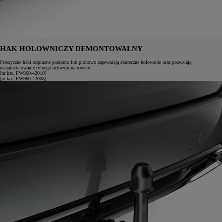
HAK HOLOWNICZY DEMONTOWALNY
Praktyczne haki odpinane poziomo lub pionowo zapewniają skuteczne holowanie oraz pozwalają
na zainstalowanie tylnego uchwytu na rowery.
[nr kat. PW960-42010]
[nr kat. PW960-42008]