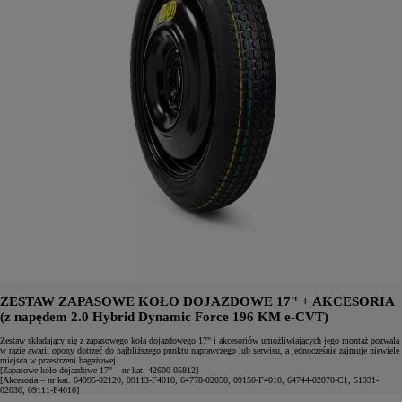
ZESTAW ZAPASOWE KOŁO DOJAZDOWE 17" + AKCESORIA
(z napędem 2.0 Hybrid Dynamic Force 196 KM e-CVT)
Zestaw składający się z zapasowego koła dojazdowego 17" i akcesoriów umożliwiających jego montaż pozwala
w razie awarii opony dotrzeć do najbliższego punktu naprawczego lub serwisu, a jednocześnie zajmuje niewiele
miejsca w przestrzeni bagażowej.
[Zapasowe koło dojazdowe 17" – nr kat. 42600-05812]
[Akcesoria – nr kat. 64995-02120, 09113-F4010, 64778-02050, 09150-F4010, 64744-02070-C1, 51931-
02030, 09111-F4010]