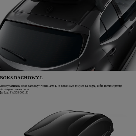
BOKS DACHOWY L
Aerodynamiczny boks dachowy w rozmiarze L to dodatkowe miejsce na bagaż, które idealnie pasuje
do długości samochodu.
[nr kat. PW308-00013]