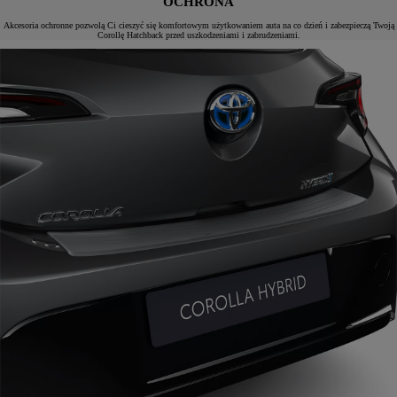
OCHRONA
Akcesoria ochronne pozwolą Ci cieszyć się komfortowym użytkowaniem auta na co dzień i zabezpieczą Twoją
Corollę Hatchback przed uszkodzeniami i zabrudzeniami.