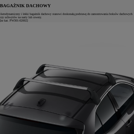
BAGAŻNIK DACHOWY
Aerodynamiczny i lekki bagażnik dachowy stanowi doskonałą podstawę do zamontowania boksów dachowych
czy uchwytów na narty lub rowery.
[nr kat. PW301-02002]