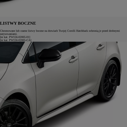
LISTWY BOCZNE
Chromowane lub czarne listwy boczne na drzwiach Twojej Corolli Hatchback ochronią je przed drobnymi
zarysowaniami.
[nr kat. PW156-02005-01]
[nr kat. PW156-02005-CA]