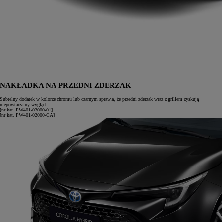
NAKŁADKA NA PRZEDNI ZDERZAK
Subtelny dodatek w kolorze chromu lub czarnym sprawia, że przedni zderzak wraz z grillem zyskują
niepowtarzalny wygląd.
[nr kat. PW401-02000-01]
[nr kat. PW401-02000-CA]