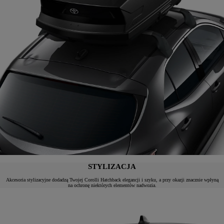
STYLIZACJA
Akcesoria stylizacyjne dodadzą Twojej Corolli Hatchback elegancji i szyku, a przy okazji znacznie wpłyną
na ochronę niektórych elementów nadwozia.