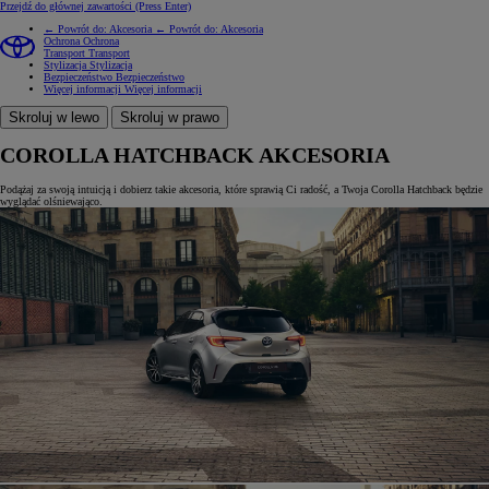
Przejdź do głównej zawartości
(Press Enter)
← Powrót do: Akcesoria
← Powrót do: Akcesoria
Ochrona
Ochrona
Transport
Transport
Stylizacja
Stylizacja
Bezpieczeństwo
Bezpieczeństwo
Więcej informacji
Więcej informacji
Skroluj w lewo
Skroluj w prawo
COROLLA HATCHBACK AKCESORIA
Podążaj za swoją intuicją i dobierz takie akcesoria, które sprawią Ci radość, a Twoja Corolla Hatchback będzie
wyglądać olśniewająco.