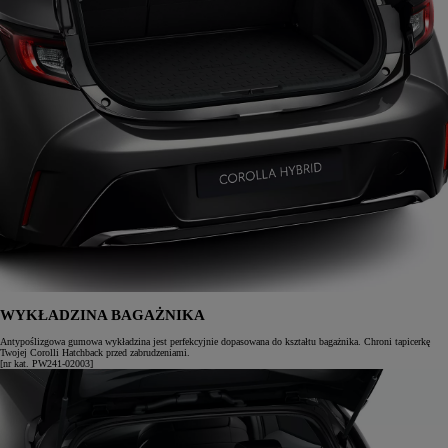
WYKŁADZINA BAGAŻNIKA
Antypoślizgowa gumowa wykładzina jest perfekcyjnie dopasowana do kształtu bagażnika. Chroni tapicerkę
Twojej Corolli Hatchback przed zabrudzeniami.
[nr kat. PW241-02003]