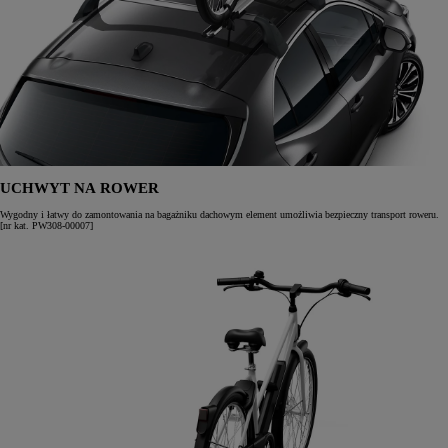
UCHWYT NA ROWER
Wygodny i łatwy do zamontowania na bagażniku dachowym element umożliwia bezpieczny transport roweru.
[nr kat. PW308-00007]