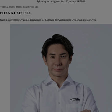
Tył: obręcze z magnezu 14x18", opony 34/71-18
* Podlega zmianie zgodnie z regulacjami BoP.
POZNAJ ZESPÓŁ
Nasz międzynarodowy zespół legitymuje się bogatym doświadczeniem w sportach motorowych.