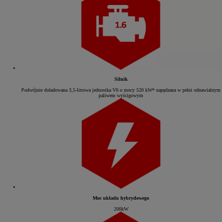
Silnik
Podwójnie doładowana 3,5-litrowa jednostka V6 o mocy 520 kW* napędzana w pełni odnawialnym
paliwem wyścigowym
Moc układu hybrydowego
200kW