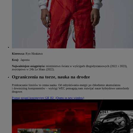
Kierowca:
Ryo Hirakawa
Kraj:
Japonia
Najważniejsze osiągnięcia:
mistrzostwo świata w wyścigach długodystansowych (2022 i 2023),
zwycięstwo w 24h Le Mans (2022).
Ograniczenia na torze, nauka na drodze
Przekraczanie limitów to cenna nauka. Od odzyskiwania energii po chłodzenie akumulatora
i downsizing komponentów – wyścigi WEC pomagają nam rozwijać nasze hybrydowe samochody
drogowe.
Poznaj pojazd koncepcyjny GR H2
(Opens in new window)