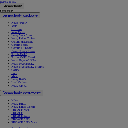
Napisz do nas
Samochody
Samochody
Samochody osobowe
Nowe Aygo X
Yaris
GR Yaris
Yaris Cross
Nowy Yaris Cross
Nowy Urban Cruiser
Corolla Hatchback
Corolla Sedan
Corolla TS Kombi
Nowa Corolla Cross
Toyota C-HR
Toyota C-HR Plug-in
Nowa Toyota C-HR+
Nowa Toyota bZ4X
Nowa Toyota bZ4X Touring
Camry
Prius
Mirai
Nowy RAV4
Land Cruiser
Nowy GR GT
Samochody dostawcze
Hilux
Nowy Hilux
Nowy Hilux Electric
PROACE Max
PROACE
PROACE Verso
PROACE CITY
PROACE CITY Verso