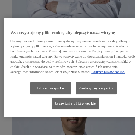
Wykorzystujemy pliki cookie, aby ulepszyć naszą witrynę
Chcemy ułatwić Ci korzystanie z naszej strony i usprawnić świadczenie usług, dlatego
wykorzystujemy pliki cookie, które są umieszczane na Twoim komputerze, telefonie
komórkowym lub tablecie. Pomagają one nam zrozumieć Twoje potrzeby i ulepszać
Kamui Kobayashi
funkcjonalność naszej witryny. Są wykorzystywane do dostarczania usług i narzędzi osó
Dyrektor zespołu i kierowca
trzecich, a także służą do celów reklamowych. Zalecamy akceptację wszystkich plików
cookie. Jeżeli nie wyrażasz na to zgody, możesz łatwo zmienić ich ustawienia.
Szczegółowe informacje na ten temat znajdziesz w naszej
Polityce plików cookie.
Odrzuć wszystkie
Zaakceptuj wszystkie
Ustawienia plików cookie