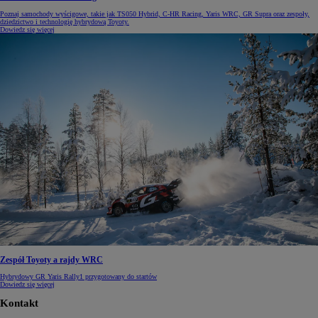
Poznaj samochody wyścigowe, takie jak TS050 Hybrid, C-HR Racing, Yaris WRC, GR Supra oraz zespoły,
dziedzictwo i technologię hybrydową Toyoty.
Dowiedz się więcej
Zespół Toyoty a rajdy WRC
Hybrydowy GR Yaris Rally1 przygotowany do startów
Dowiedz się więcej
Kontakt