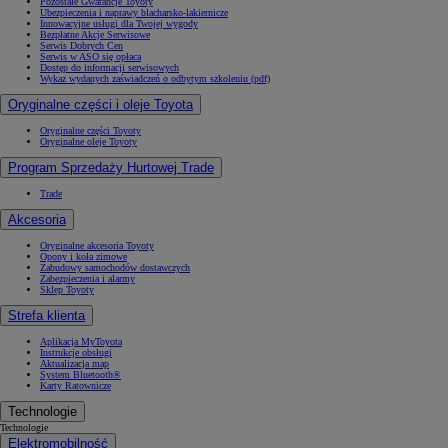
Pozostałe Gwarancje Toyoty
Ubezpieczenia i naprawy blacharsko-lakiernicze
Innowacyjne usługi dla Twojej wygody
Bezpłatne Akcje Serwisowe
Serwis Dobrych Cen
Serwis w ASO się opłaca
Dostęp do informacji serwisowych
Wykaz wydanych zaświadczeń o odbytym szkoleniu (pdf)
Oryginalne części i oleje Toyota
Oryginalne części Toyoty
Oryginalne oleje Toyoty
Program Sprzedaży Hurtowej Trade
Trade
Akcesoria
Oryginalne akcesoria Toyoty
Opony i koła zimowe
Zabudowy samochodów dostawczych
Zabezpieczenia i alarmy
Sklep Toyoty
Strefa klienta
Aplikacja MyToyota
Instrukcje obsługi
Aktualizacja map
System Bluetooth®
Karty Ratownicze
Technologie
Technologie
Elektromobilność