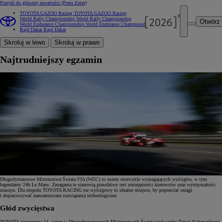
Przejdź do głównej zawartości
(Press Enter)
TOYOTA GAZOO Racing
TOYOTA GAZOO Racing
World Rally Championship
World Rally Championship
Otwórz
World Endurance Championship
World Endurance Championship
Rajd Dakar
Rajd Dakar
Skroluj w lewo
Skroluj w prawo
Najtrudniejszy egzamin
Długodystansowe Mistrzostwa Świata FIA (WEC) to osiem niezwykle wymagających wyścigów, w tym
legendarny 24h Le Mans. Zmagania te stanowią prawdziwy test umiejętności kierowców oraz wytrzymałości
maszyn. Dla zespołu TOYOTA RACING tor wyścigowy to idealne miejsce, by poprawiać osiągi
i dopracowywać zaawansowane rozwiązania technologiczne.
Głód zwycięstwa
TOYOTA rozpoczyna 14. sezon w Długodystansowych Mistrzostwach Świata pod wodzą Tamui Kobayashiego,