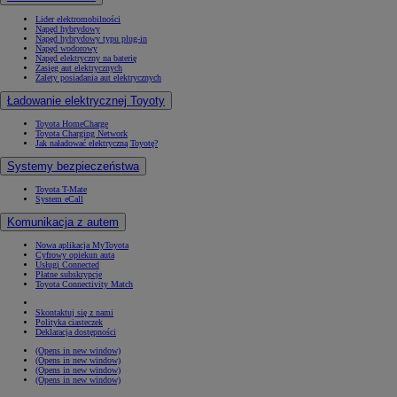
Lider elektromobilności
Napęd hybrydowy
Napęd hybrydowy typu plug-in
Napęd wodorowy
Napęd elektryczny na baterię
Zasięg aut elektrycznych
Zalety posiadania aut elektrycznych
Ładowanie elektrycznej Toyoty
Toyota HomeCharge
Toyota Charging Network
Jak naładować elektryczną Toyotę?
Systemy bezpieczeństwa
Toyota T-Mate
System eCall
Komunikacja z autem
Nowa aplikacja MyToyota
Cyfrowy opiekun auta
Usługi Connected
Płatne subskrypcje
Toyota Connectivity Match
Skontaktuj się z nami
Polityka ciasteczek
Deklaracja dostępności
(Opens in new window)
(Opens in new window)
(Opens in new window)
(Opens in new window)