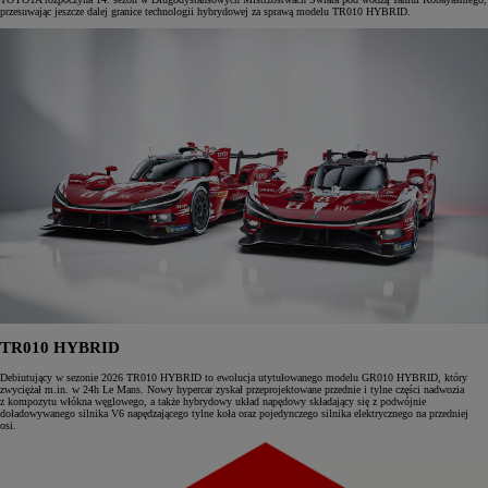
przesuwając jeszcze dalej granice technologii hybrydowej za sprawą modelu TR010 HYBRID.
TR010 HYBRID
Debiutujący w sezonie 2026 TR010 HYBRID to ewolucja utytułowanego modelu GR010 HYBRID, który
zwyciężał m.in. w 24h Le Mans. Nowy hypercar zyskał przeprojektowane przednie i tylne części nadwozia
z kompozytu włókna węglowego, a także hybrydowy układ napędowy składający się z podwójnie
doładowywanego silnika V6 napędzającego tylne koła oraz pojedynczego silnika elektrycznego na przedniej
osi.