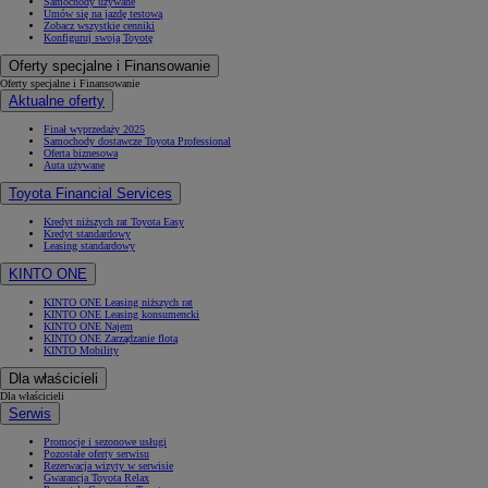
Samochody używane
Umów się na jazdę testową
Zobacz wszystkie cenniki
Konfiguruj swoją Toyotę
Oferty specjalne i Finansowanie
Oferty specjalne i Finansowanie
Aktualne oferty
Finał wyprzedaży 2025
Samochody dostawcze Toyota Professional
Oferta biznesowa
Auta używane
Toyota Financial Services
Kredyt niższych rat Toyota Easy
Kredyt standardowy
Leasing standardowy
KINTO ONE
KINTO ONE Leasing niższych rat
KINTO ONE Leasing konsumencki
KINTO ONE Najem
KINTO ONE Zarządzanie flotą
KINTO Mobility
Dla właścicieli
Dla właścicieli
Serwis
Promocje i sezonowe usługi
Pozostałe oferty serwisu
Rezerwacja wizyty w serwisie
Gwarancja Toyota Relax