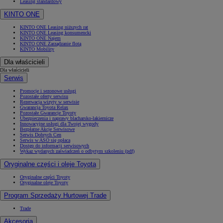
Leasing standardowy
KINTO ONE
KINTO ONE Leasing niższych rat
KINTO ONE Leasing konsumencki
KINTO ONE Najem
KINTO ONE Zarządzanie flotą
KINTO Mobility
Dla właścicieli
Dla właścicieli
Serwis
Promocje i sezonowe usługi
Pozostałe oferty serwisu
Rezerwacja wizyty w serwisie
Gwarancja Toyota Relax
Pozostałe Gwarancje Toyoty
Ubezpieczenia i naprawy blacharsko-lakiernicze
Innowacyjne usługi dla Twojej wygody
Bezpłatne Akcje Serwisowe
Serwis Dobrych Cen
Serwis w ASO się opłaca
Dostęp do informacji serwisowych
Wykaz wydanych zaświadczeń o odbytym szkoleniu (pdf)
Oryginalne części i oleje Toyota
Oryginalne części Toyoty
Oryginalne oleje Toyoty
Program Sprzedaży Hurtowej Trade
Trade
Akcesoria