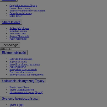
Oryginalne akcesoria Toyoty
Opony i koła zimowe
Zabudowy samochodów dostawczych
Zabezpieczenia i alarmy
Sklep Toyoty
Strefa klienta
Aplikacja MyToyota
Instrukcje obsługi
Aktualizacja map
System Bluetooth®
Karty Ratownicze
Technologie
Technologie
Elektromobilność
Lider elektromobilności
Napęd hybrydowy
Napęd hybrydowy typu plug-in
Napęd wodorowy
Napęd elektryczny na baterię
Zasięg aut elektrycznych
Zalety posiadania aut elektrycznych
Ładowanie elektrycznej Toyoty
Toyota HomeCharge
Toyota Charging Network
Jak naładować elektryczną Toyotę?
Systemy bezpieczeństwa
Toyota T-Mate