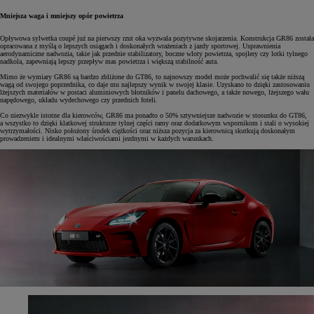
Mniejsza waga i mniejszy opór powietrza
Opływowa sylwetka coupé już na pierwszy rzut oka wyzwala pozytywne skojarzenia. Konstrukcja GR86 została
opracowana z myślą o lepszych osiągach i doskonałych wrażeniach z jazdy sportowej. Usprawnienia
aerodynamiczne nadwozia, takie jak przednie stabilizatory, boczne wloty powietrza, spojlery czy lotki tylnego
nadkola, zapewniają lepszy przepływ mas powietrza i większą stabilność auta.
Mimo że wymiary GR86 są bardzo zbliżone do GT86, to najnowszy model może pochwalić się także niższą
wagą od swojego poprzednika, co daje mu najlepszy wynik w swojej klasie. Uzyskano to dzięki zastosowaniu
lżejszych materiałów w postaci aluminiowych błotników i panelu dachowego, a także nowego, lżejszego wału
napędowego, układu wydechowego czy przednich foteli.
Co niezwykle istotne dla kierowców, GR86 ma ponadto o 50% sztywniejsze nadwozie w stosunku do GT86,
a wszystko to dzięki klatkowej strukturze tylnej części ramy oraz dodatkowym wspornikom i stali o wysokiej
wytrzymałości. Nisko położony środek ciężkości oraz niższa pozycja za kierownicą skutkują doskonałym
prowadzeniem i idealnymi właściwościami jezdnymi w każdych warunkach.