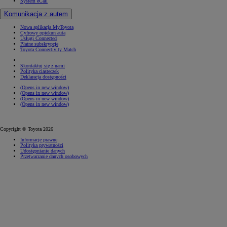
System eCall
Komunikacja z autem
Nowa aplikacja MyToyota
Cyfrowy opiekun auta
Usługi Connected
Płatne subskrypcje
Toyota Connectivity Match
Skontaktuj się z nami
Polityka ciasteczek
Deklaracja dostępności
(Opens in new window)
(Opens in new window)
(Opens in new window)
(Opens in new window)
Copyright © Toyota 2026
Informacje prawne
Polityka prywatności
Udostępnianie danych
Przetwarzanie danych osobowych