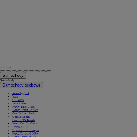
Samochody
Samochody
Samochody osobowe
Nowe Aygo X
Yaris
GR Yaris
Yaris Cross
Nowy Yaris Cross
Nowy Urban Cruiser
Corolla Hatchback
Corolla Sedan
Corolla TS Kombi
Nowa Corolla Cross
Toyota C-HR
Toyota C-HR Plug-in
Nowa Toyota C-HR+
Nowa Toyota bZ4X