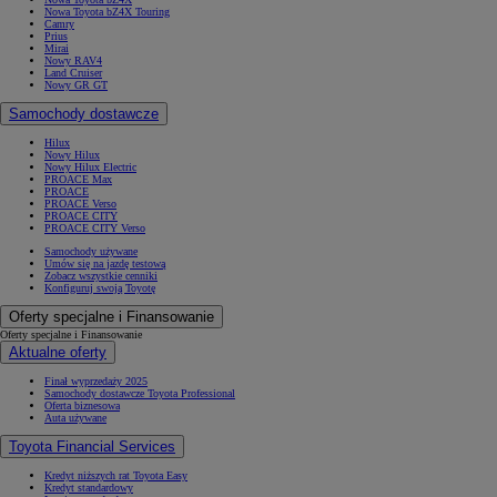
Nowa Toyota bZ4X Touring
Camry
Prius
Mirai
Nowy RAV4
Land Cruiser
Nowy GR GT
Samochody dostawcze
Hilux
Nowy Hilux
Nowy Hilux Electric
PROACE Max
PROACE
PROACE Verso
PROACE CITY
PROACE CITY Verso
Samochody używane
Umów się na jazdę testową
Zobacz wszystkie cenniki
Konfiguruj swoją Toyotę
Oferty specjalne i Finansowanie
Oferty specjalne i Finansowanie
Aktualne oferty
Finał wyprzedaży 2025
Samochody dostawcze Toyota Professional
Oferta biznesowa
Auta używane
Toyota Financial Services
Kredyt niższych rat Toyota Easy
Kredyt standardowy