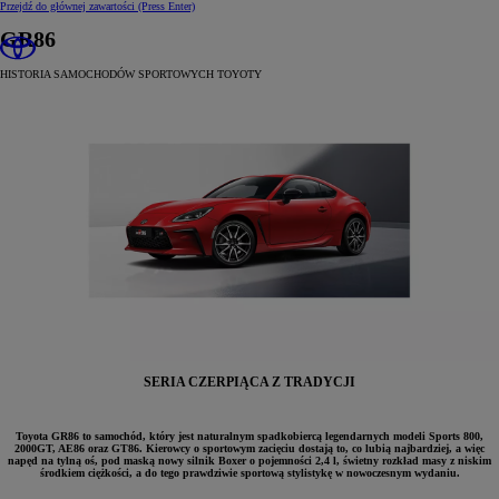
Przejdź do głównej zawartości
(Press Enter)
GR86
HISTORIA SAMOCHODÓW SPORTOWYCH TOYOTY
SERIA CZERPIĄCA Z TRADYCJI
Toyota GR86 to samochód, który jest naturalnym spadkobiercą legendarnych modeli Sports 800,
2000GT, AE86 oraz GT86. Kierowcy o sportowym zacięciu dostają to, co lubią najbardziej, a więc
napęd na tylną oś, pod maską nowy silnik Boxer o pojemności 2,4 l, świetny rozkład masy z niskim
środkiem ciężkości, a do tego prawdziwie sportową stylistykę w nowoczesnym wydaniu.