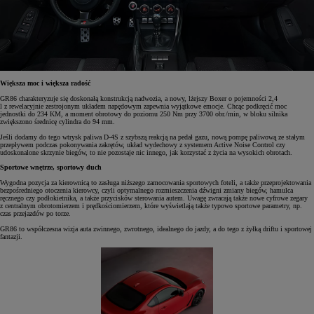
Większa moc i większa radość
GR86 charakteryzuje się doskonałą konstrukcją nadwozia, a nowy, lżejszy Boxer o pojemności 2,4
l z rewelacyjnie zestrojonym układem napędowym zapewnia wyjątkowe emocje. Chcąc podkręcić moc
jednostki do 234 KM, a moment obrotowy do poziomu 250 Nm przy 3700 obr./min, w bloku silnika
zwiększono średnicę cylindra do 94 mm.
Jeśli dodamy do tego wtrysk paliwa D-4S z szybszą reakcją na pedał gazu, nową pompę paliwową ze stałym
przepływem podczas pokonywania zakrętów, układ wydechowy z systemem Active Noise Control czy
udoskonalone skrzynie biegów, to nie pozostaje nic innego, jak korzystać z życia na wysokich obrotach.
Sportowe wnętrze, sportowy duch
Wygodna pozycja za kierownicą to zasługa niższego zamocowania sportowych foteli, a także przeprojektowania
bezpośredniego otoczenia kierowcy, czyli optymalnego rozmieszczenia dźwigni zmiany biegów, hamulca
ręcznego czy podłokietnika, a także przycisków sterowania autem. Uwagę zwracają także nowe cyfrowe zegary
z centralnym obrotomierzem i prędkościomierzem, które wyświetlają także typowo sportowe parametry, np.
czas przejazdów po torze.
GR86 to współczesna wizja auta zwinnego, zwrotnego, idealnego do jazdy, a do tego z żyłką driftu i sportowej
fantazji.