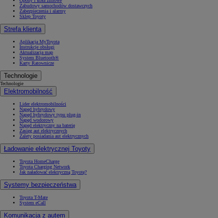
Opony i koła zimowe
Zabudowy samochodów dostawczych
Zabezpieczenia i alarmy
Sklep Toyoty
Strefa klienta
Aplikacja MyToyota
Instrukcje obsługi
Aktualizacja map
System Bluetooth®
Karty Ratownicze
Technologie
Technologie
Elektromobilność
Lider elektromobilności
Napęd hybrydowy
Napęd hybrydowy typu plug-in
Napęd wodorowy
Napęd elektryczny na baterię
Zasięg aut elektrycznych
Zalety posiadania aut elektrycznych
Ładowanie elektrycznej Toyoty
Toyota HomeCharge
Toyota Charging Network
Jak naładować elektryczną Toyotę?
Systemy bezpieczeństwa
Toyota T-Mate
System eCall
Komunikacja z autem