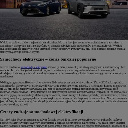
Widok pojazdów z zieloną rejestracją na ulicach polskich miast jest coraz powszechniejszym zjawiskiem, a
samochody elektryczne na stałe zagościły w ofertach największych producentów motoryzacyjnych. Według
analiz popularność elektryków ma utrzymać trend wzrostowy. Przyjrzyjmy się, jakie pojazdy zasilane energią
elektryczną oferuje obecnie Toyota.
Samochody elektryczne – coraz bardziej popularne
Jeszcze niedawno
samochody elektryczne
stanowiły niszę i nowinkę, na którą spoglądano z ciekawością i bez
zaufania. Już wkrótce jednak elektryki – jak to miało miejsce w przypadku telefonów komórkowych
składających się wyłącznie z ekranu dotykowego czy bezprzewodowych słuchawek –mogą się stać absolutnym
standardem.
Według prognoz opublikowanych w czerwcu 2024 roku przez analityków z firmy EY, w 2030 roku sprzedaż
samochodów elektrycznych ma przegonić wszystkie pozostałe formy napędu, a na drogach Europy ma pojawić
się 75 milionów zelektryfikowanych aut. Jest to zdecydowana zmiana proponowanych dotychczas dość
zachowawczych estymacji. Popularyzacja aut elektrycznych nabiera zdecydowanego tempa m.in. za sprawą stale
się rozwijającej infrastruktury ułatwiającej ładowanie, coraz niższych kosztów produkcji akumulatorów, a także
rosnącej ceny tradycyjnego paliwa i coraz większej świadomości ekologicznej konsumentów. Nie bez znaczenia
jest też fakt, że coraz więcej firm decyduje się na bezemisyjne floty, dzięki czemu może pochwalić się dbaniem
o zrównoważony rozwój.
Cztery rodzaje samochodowej elektryfikacji
Od 1997 roku Toyota sprzedała na całym świecie ponad 23 miliony zelektryfikowanych pojazdów, których
podstawę stanowiły pełne hybrydy korzystające z silnika elektrycznego nawet przez 77% czasu jazdy. Bazując
na doświadczeniu czerpanym z niezwykle popularnego samoładującego się napędu hybrydowego, Toyota mogła