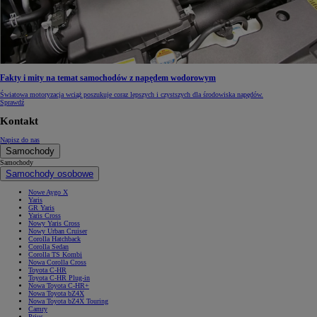
Fakty i mity na temat samochodów z napędem wodorowym
Światowa motoryzacja wciąż poszukuje coraz lepszych i czystszych dla środowiska napędów.
Sprawdź
Kontakt
Napisz do nas
Samochody
Samochody
Samochody osobowe
Nowe Aygo X
Yaris
GR Yaris
Yaris Cross
Nowy Yaris Cross
Nowy Urban Cruiser
Corolla Hatchback
Corolla Sedan
Corolla TS Kombi
Nowa Corolla Cross
Toyota C-HR
Toyota C-HR Plug-in
Nowa Toyota C-HR+
Nowa Toyota bZ4X
Nowa Toyota bZ4X Touring
Camry
Prius