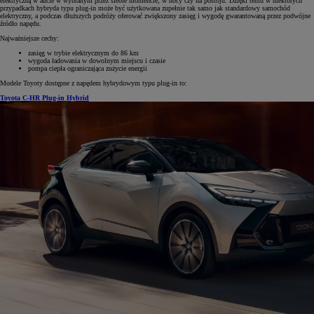
elektryczną w aucie w wybranym przez siebie momencie, w nocy czy na postoju. Dzięki temu w niektórych
przypadkach hybryda typu plug-in może być użytkowana zupełnie tak samo jak standardowy samochód
elektryczny, a podczas dłuższych podróży oferować zwiększony zasięg i wygodę gwarantowaną przez podwójne
źródło napędu.
Najważniejsze cechy:
zasięg w trybie elektrycznym do 86 km
wygoda ładowania w dowolnym miejscu i czasie
pompa ciepła ograniczająca zużycie energii
Modele Toyoty dostępne z napędem hybrydowym typu plug-in to:
Toyota C-HR Plug-in Hybrid