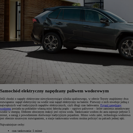
Samochód elektryczny napędzany paliwem wodorowym
Jeśli chodzi o napędy elektryczne niewykorzystujące silnika spalinowego, w ofercie Toyoty znajdziemy dwa
rozwiązania: napęd elektryczny na wodór oraz napęd elektryczny na baterie. Pierwszy z nich niweluje jedną z
największych wad tradycyjnych napędów elektrycznych, czyli długi czas ładowania.
Pojazd napędzany
wodorem
posiada na pokładzie własną mini fabrykę prądu – ogniwo paliwowe – które zamienia zatankowany
wodór w energię. Efektem ubocznym reakcji jest czysta woda. Tankowanie wodoru do auta zajmuje jedynie 5
minut, a zasięg z powodzeniem dorównuje tradycyjnym pojazdom. Mimo wielu zalet, technologia wodorowa
jest obecnie niszowym rozwiązaniem, a stacje tankowania wodoru można policzyć na palcach jednej ręki.
Najważniejsze cechy:
czas tankowania: 5 minut