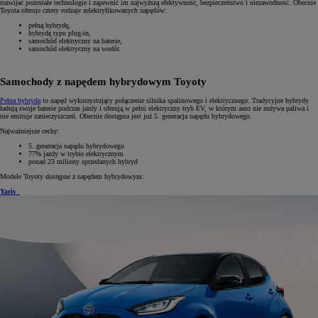
rozwijać pozostałe technologie i zapewnić im najwyższą efektywność, bezpieczeństwo i niezawodność. Obecnie
Toyota oferuje cztery rodzaje zelektryfikowanych napędów:
pełną hybrydę,
hybrydę typu plug-in,
samochód elektryczny na baterie,
samochód elektryczny na wodór.
Samochody z napędem hybrydowym Toyoty
Pełna hybryda
to napęd wykorzystujący połączenie silnika spalinowego i elektrycznego. Tradycyjne hybrydy
ładują swoje baterie podczas jazdy i oferują w pełni elektryczny tryb EV, w którym auto nie zużywa paliwa i
nie emituje zanieczyszczeń. Obecnie dostępna jest już 5. generacja napędu hybrydowego.
Najważniejsze cechy:
5. generacja napędu hybrydowego
77% jazdy w trybie elektrycznym
ponad 23 miliony sprzedanych hybryd
Modele Toyoty dostępne z napędem hybrydowym:
Yaris