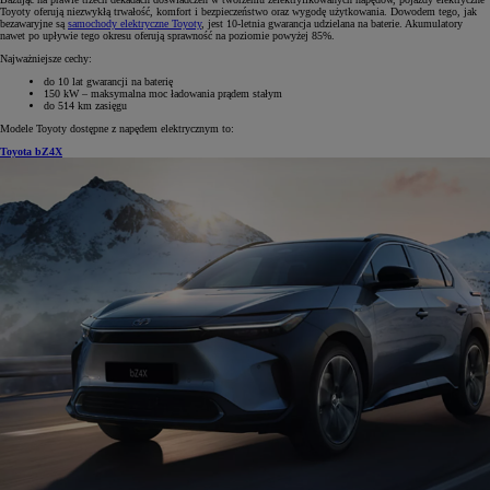
Toyoty oferują niezwykłą trwałość, komfort i bezpieczeństwo oraz wygodę użytkowania. Dowodem tego, jak
bezawaryjne są
samochody elektryczne Toyoty
, jest 10-letnia gwarancja udzielana na baterie. Akumulatory
nawet po upływie tego okresu oferują sprawność na poziomie powyżej 85%.
Najważniejsze cechy:
do 10 lat gwarancji na baterię
150 kW – maksymalna moc ładowania prądem stałym
do 514 km zasięgu
Modele Toyoty dostępne z napędem elektrycznym to:
Toyota bZ4X