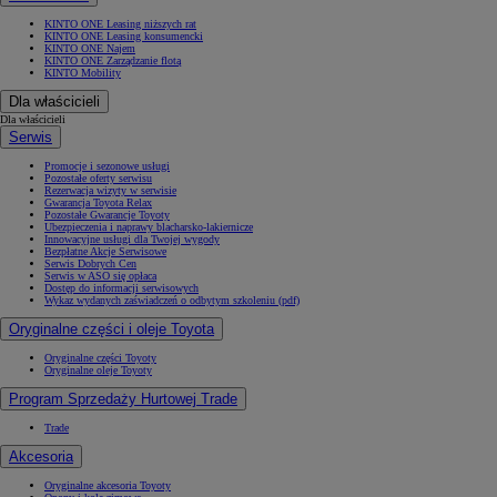
KINTO ONE Leasing niższych rat
KINTO ONE Leasing konsumencki
KINTO ONE Najem
KINTO ONE Zarządzanie flotą
KINTO Mobility
Dla właścicieli
Dla właścicieli
Serwis
Promocje i sezonowe usługi
Pozostałe oferty serwisu
Rezerwacja wizyty w serwisie
Gwarancja Toyota Relax
Pozostałe Gwarancje Toyoty
Ubezpieczenia i naprawy blacharsko-lakiernicze
Innowacyjne usługi dla Twojej wygody
Bezpłatne Akcje Serwisowe
Serwis Dobrych Cen
Serwis w ASO się opłaca
Dostęp do informacji serwisowych
Wykaz wydanych zaświadczeń o odbytym szkoleniu (pdf)
Oryginalne części i oleje Toyota
Oryginalne części Toyoty
Oryginalne oleje Toyoty
Program Sprzedaży Hurtowej Trade
Trade
Akcesoria
Oryginalne akcesoria Toyoty