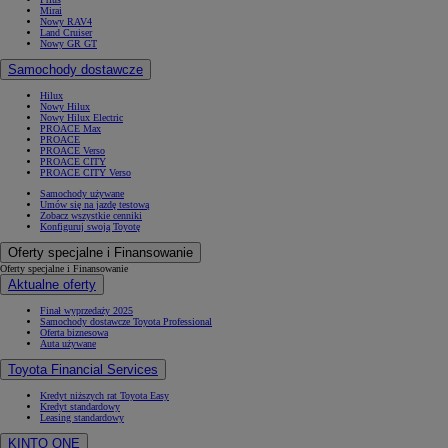
Mirai
Nowy RAV4
Land Cruiser
Nowy GR GT
Samochody dostawcze
Hilux
Nowy Hilux
Nowy Hilux Electric
PROACE Max
PROACE
PROACE Verso
PROACE CITY
PROACE CITY Verso
Samochody używane
Umów się na jazdę testową
Zobacz wszystkie cenniki
Konfiguruj swoją Toyotę
Oferty specjalne i Finansowanie
Oferty specjalne i Finansowanie
Aktualne oferty
Finał wyprzedaży 2025
Samochody dostawcze Toyota Professional
Oferta biznesowa
Auta używane
Toyota Financial Services
Kredyt niższych rat Toyota Easy
Kredyt standardowy
Leasing standardowy
KINTO ONE