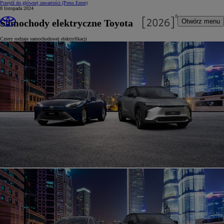
Przejdź do głównej zawartości
(Press Enter)
8 listopada 2024
Samochody elektryczne Toyota
Otwórz menu
Cztery rodzaje samochodowej elektryfikacji