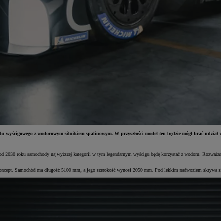
ścigowego z wodorowym silnikiem spalinowym. W przyszłości model ten będzie mógł brać udział 
e od 2030 roku samochody najwyższej kategorii w tym legendarnym wyścigu będę korzystać z wodoru. Rozważan
cept. Samochód ma długość 5100 mm, a jego szerokość wynosi 2050 mm. Pod lekkim nadwoziem skrywa się 