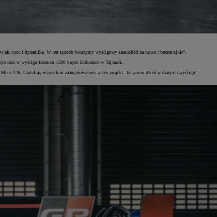
i dźwięk, moc i dynamikę. W ten sposób tworzymy wyścigowy samochód na nowo i bezemisjnie”.
kyu oraz w wyścigu Idemtsu 1500 Super Endurance w Tajlandii.
 Mans 24h. Gratuluję wszystkim zaangażowanym w ten projekt. To ważny dzień w dziejach wyścigu” –