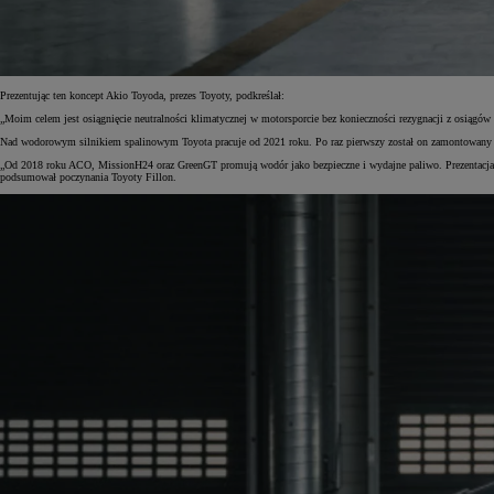
Prezentując ten koncept Akio Toyoda, prezes Toyoty, podkreślał:
„Moim celem jest osiągnięcie neutralności klimatycznej w motorsporcie bez konieczności rezygnacji z osią
Nad wodorowym silnikiem spalinowym Toyota pracuje od 2021 roku. Po raz pierwszy został on zamontowany w
„Od 2018 roku ACO, MissionH24 oraz GreenGT promują wodór jako bezpieczne i wydajne paliwo. Prezentacja 
podsumował poczynania Toyoty Fillon.