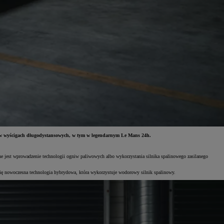
w wyścigach długodystansowych, w tym w legendarnym Le Mans 24h.
e jest wprowadzenie technologii ogniw paliwowych albo wykorzystania silnika spalinowego zasilanego
nowoczesna technologia hybrydowa, która wykorzystuje wodorowy silnik spalinowy.