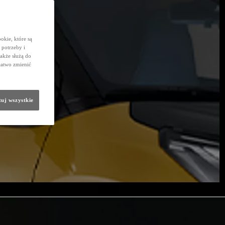
okie, które są
potrzeby i
także służą do
łatwo zmienić
uj wszystkie