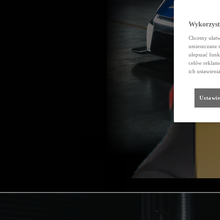
Wykorzystu
Chcemy ułatwi
umieszczane 
ulepszać funk
celów reklamo
ich ustawieni
Ustawie