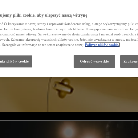
jemy pliki cookie, aby ulepszyć naszą witrynę
ć Ci korzystanie z naszej strony i usprawnić świadczenie usług, dlatego wykorzystujemy pliki co
na Twoim komputerze, telefonie komórkowym lub tablecie. Pomagają one nam zrozumieć Twoje 
cjonalność naszej witryny. Są wykorzystywane do dostarczania usług i narzędzi osób trzecich, a 
wych. Zalecamy akceptację wszystkich plików cookie. Jeżeli nie wyrażasz na to zgody, możesz 
a. Szczegółowe informacje na ten temat znajdziesz w naszej
Polityce plików cookie.
nia plików cookie
Odrzuć wszystkie
Zaakcept