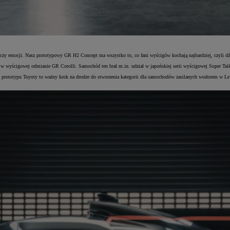
gów czy emocji. Nasz prototypowy GR H2 Concept ma wszystko to, co fani wyścigów kochają najbardziej, czyl
 wyścigowej odmianie GR Corolli. Samochód ten brał m.in. udział w japońskiej serii wyścigowej Super Tai
prototypu Toyoty to ważny krok na drodze do stworzenia kategorii dla samochodów zasilanych wodorem w Le