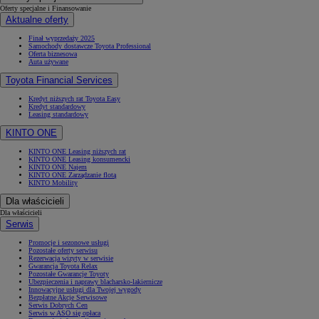
Oferty specjalne i Finansowanie
Aktualne oferty
Finał wyprzedaży 2025
Samochody dostawcze Toyota Professional
Oferta biznesowa
Auta używane
Toyota Financial Services
Kredyt niższych rat Toyota Easy
Kredyt standardowy
Leasing standardowy
KINTO ONE
KINTO ONE Leasing niższych rat
KINTO ONE Leasing konsumencki
KINTO ONE Najem
KINTO ONE Zarządzanie flotą
KINTO Mobility
Dla właścicieli
Dla właścicieli
Serwis
Promocje i sezonowe usługi
Pozostałe oferty serwisu
Rezerwacja wizyty w serwisie
Gwarancja Toyota Relax
Pozostałe Gwarancje Toyoty
Ubezpieczenia i naprawy blacharsko-lakiernicze
Innowacyjne usługi dla Twojej wygody
Bezpłatne Akcje Serwisowe
Serwis Dobrych Cen
Serwis w ASO się opłaca