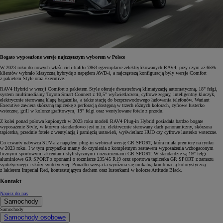
Bogato wyposażone wersje najczęstszym wyborem w Polsce
W 2023 roku do nowych właścicieli trafiło 7863 egzemplarze zelektryfikowanych RAV4, przy czym aż 65%
klientów wybrało klasyczną hybrydę z napędem AWD-i, a najczęstszą konfiguracją były wersje Comfort
z pakietem Style oraz Executive.
RAV4 Hybrid w wersji Comfort z pakietem Style oferuje dwustrefową klimatyzację automatyczną, 18" felgi,
system multimedialny Toyota Smart Connect z 10,5" wyświetlaczem, cyfrowe zegary, inteligentny kluczyk,
elektrycznie sterowaną klapę bagażnika, a także stację do bezprzewodowego ładowania telefonów. Wariant
Executive zawiera skórzaną tapicerkę z perforacją dostępną w trzech różnych kolorach, cyfrowe lusterko
wsteczne, grill w kolorze grafitowym, 19" felgi oraz wentylowane fotele z przodu.
Z kolei ponad połowa kupionych w 2023 roku modeli RAV4 Plug-in Hybrid posiadała bardzo bogate
wyposażenie Style, w którym standardowo jest m.in. elektrycznie sterowany dach panoramiczny, skórzana
tapicerka, przednie fotele z wentylacją i pamięcią ustawień, wyświetlacz HUD czy cyfrowe lusterko wsteczne.
Co czwarty nabywca SUV-a z napędem plug-in wybierał wersję GR SPORT, która miała premierę na rynku
w 2023 roku. I w tym przypadku mamy do czynienia z kompletnym zestawem wyposażenia wzbogaconym
licznymi sportowymi akcentami stylistycznymi i oznaczeniami GR SPORT. W standardzie są 19" felgi
aluminiowe GR SPORT z oponami o rozmiarze 235/45 R19 oraz sportowa tapicerka GR SPORT z zamszu
syntetycznego i skóry syntetycznej. Ponadto wersja ta wyróżnia się unikalną kombinacją kolorystyczną
z lakierem Imperial Red, kontrastującym dachem oraz lusterkami w kolorze Attitude Black.
Kontakt
Napisz do nas
Samochody
Samochody
Samochody osobowe