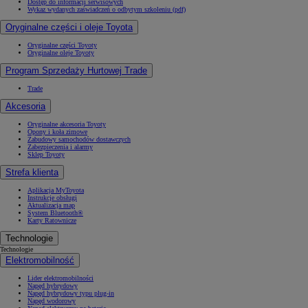
Dostęp do informacji serwisowych
Wykaz wydanych zaświadczeń o odbytym szkoleniu (pdf)
Oryginalne części i oleje Toyota
Oryginalne części Toyoty
Oryginalne oleje Toyoty
Program Sprzedaży Hurtowej Trade
Trade
Akcesoria
Oryginalne akcesoria Toyoty
Opony i koła zimowe
Zabudowy samochodów dostawczych
Zabezpieczenia i alarmy
Sklep Toyoty
Strefa klienta
Aplikacja MyToyota
Instrukcje obsługi
Aktualizacja map
System Bluetooth®
Karty Ratownicze
Technologie
Technologie
Elektromobilność
Lider elektromobilności
Napęd hybrydowy
Napęd hybrydowy typu plug-in
Napęd wodorowy