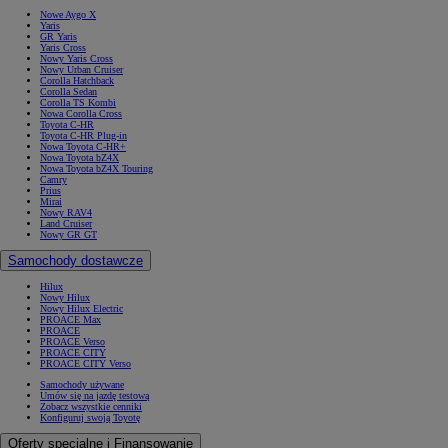
Nowe Aygo X
Yaris
GR Yaris
Yaris Cross
Nowy Yaris Cross
Nowy Urban Cruiser
Corolla Hatchback
Corolla Sedan
Corolla TS Kombi
Nowa Corolla Cross
Toyota C-HR
Toyota C-HR Plug-in
Nowa Toyota C-HR+
Nowa Toyota bZ4X
Nowa Toyota bZ4X Touring
Camry
Prius
Mirai
Nowy RAV4
Land Cruiser
Nowy GR GT
Samochody dostawcze
Hilux
Nowy Hilux
Nowy Hilux Electric
PROACE Max
PROACE
PROACE Verso
PROACE CITY
PROACE CITY Verso
Samochody używane
Umów się na jazdę testową
Zobacz wszystkie cenniki
Konfiguruj swoją Toyotę
Oferty specjalne i Finansowanie