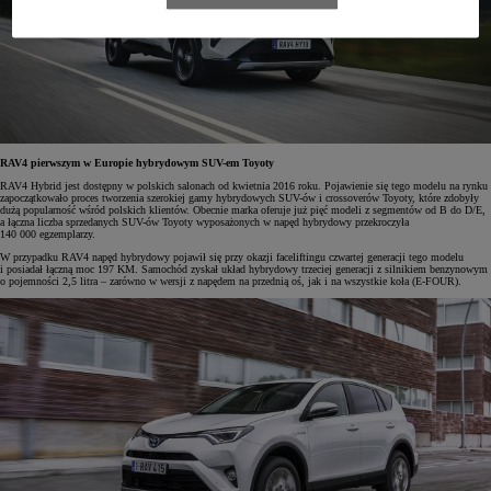
RAV4 pierwszym w Europie hybrydowym SUV-em Toyoty
RAV4 Hybrid jest dostępny w polskich salonach od kwietnia 2016 roku. Pojawienie się tego modelu na rynku
zapoczątkowało proces tworzenia szerokiej gamy hybrydowych SUV-ów i crossoverów Toyoty, które zdobyły
dużą popularność wśród polskich klientów. Obecnie marka oferuje już pięć modeli z segmentów od B do D/E,
a łączna liczba sprzedanych SUV-ów Toyoty wyposażonych w napęd hybrydowy przekroczyła
140 000 egzemplarzy.
W przypadku RAV4 napęd hybrydowy pojawił się przy okazji faceliftingu czwartej generacji tego modelu
i posiadał łączną moc 197 KM. Samochód zyskał układ hybrydowy trzeciej generacji z silnikiem benzynowym
o pojemności 2,5 litra – zarówno w wersji z napędem na przednią oś, jak i na wszystkie koła (E-FOUR).