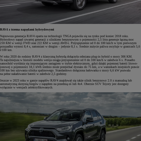
RAV4 z trzema napędami hybrydowymi
Najnowsza generacja RAV4 oparta na technologii TNGA pojawiła się na rynku pod koniec 2018 roku.
Hybrydowy napęd czwartej generacji z silnikiem benzynowym o pojemności 2,5 litra generuje łączną moc
218 KM w wersji FWD oraz 222 KM w wersji AWD-i. Przyspieszenie od 0 do 100 km/h w tym pierwszym
przypadku wynosi 8,4 s, natomiast w drugim – jedynie 8,1 s. Średnie zużycie paliwa oscyluje w granicach 5,6
l/100 km.
W roku 2020 do rodziny RAV4 z klasyczną hybrydą dołączyła odmiana plug-in hybrid o mocy 306 KM.
Ta najsilniejsza w historii modelu wersja osiąga przyspieszenie od 0 do 100 km/h w zaledwie 6 s. Ponadto
samochód wyróżnia się imponującym zasięgiem w trybie elektrycznym, gdyż dzięki pojemnej baterii litowo-
jonowej o pojemności 18,1 kWh średnio może przejechać dystans do 75 km, a w warunkach miejskich prawie
100 km bez używania silnika spalinowego. Standardowo dołączona ładowarka o mocy 6,6 kW pozwala
na pełne naładowanie baterii w zaledwie 2,5 godziny.
Jeszcze w 2023 roku w gamie napędów RAV4 znajdował się także silnik benzynowy 2.0 z manualną lub
automatyczną skrzynią biegów z napędem na przednią oś lub 4x4. Obecnie SUV Toyoty jest dostępny
wyłącznie w wersjach zelektryfikowanych.