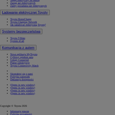
Napęd elektryczny na baterię
Zasięg aut elektrycznych
Zalety posiadania aut elektrycznych
Ładowanie elektrycznej Toyoty
Toyota HomeCharge
Toyota Charging Network
Jak naładować elektryczną Toyotę?
Systemy bezpieczeństwa
Toyota T-Mate
System eCall
Komunikacja z autem
Nowa aplikacja MyToyota
Cyfrowy opiekun auta
Usługi Connected
Płatne subskrypcje
Toyota Connectivity Match
Skontaktuj się z nami
Polityka ciasteczek
Deklaracja dostępności
(Opens in new window)
(Opens in new window)
(Opens in new window)
(Opens in new window)
Copyright © Toyota 2026
Informacje prawne
Polityka prywatności