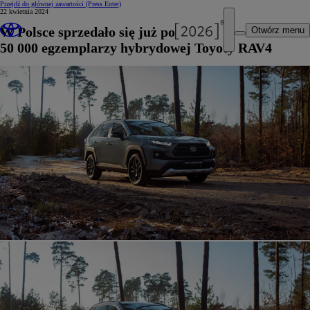
Przejdź do głównej zawartości
(Press Enter)
22 kwietnia 2024
W Polsce sprzedało się już ponad
Otwórz menu
50 000 egzemplarzy hybrydowej Toyoty RAV4