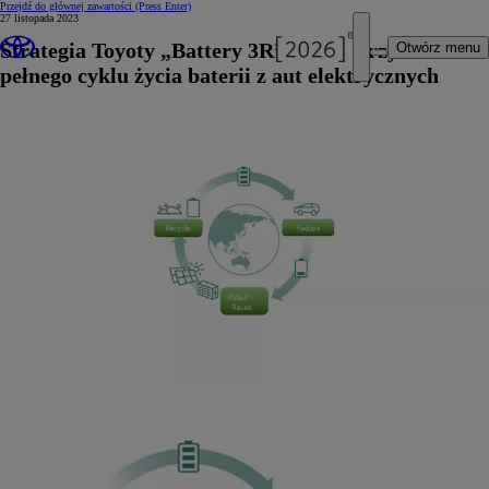
Przejdź do głównej zawartości
(Press Enter)
27 listopada 2023
Strategia Toyoty „Battery 3R” na wykorzystanie
Otwórz menu
pełnego cyklu życia baterii z aut elektrycznych