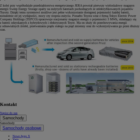
Z kolei przy współudziale przedsiębiorstwa energetycznego JERA powstał pierwszy wieloskalowy magazyn
energii Sweep Energy Storage oparty na zużytych bateriach pochodzących ze zelektryfikowanych pojazdów
Toyoty. Dzięki temu systemowi możliwe jest pełne wykorzystanie dostępnej pojemności każdej baterii,
niezależnie od jej wydajności, mocy czy stopnia zużycia. Ponadto Toyota wraz z firmą Tokyo Electric Power
Company Holdings (TEPCO) opracowuje stacjonarny magazyn energii o pojemności 3 MWh, składający się
z baterii odzyskanych z hybrydowych i elektrycznych Toyot. Ma on służy
do przechowywania energii
z odnawialnych źródeł, przetwarzania prądu stałego na prąd zmienny oraz do wykorzystywania go przez dłuższy
czas.
Kontakt
Napisz do nas
Samochody
Samochody
Samochody osobowe
Nowe Aygo X
Yaris