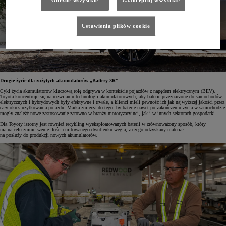
Odrzuć wszystkie
Zaakceptuj wszystkie
Ustawienia plików cookie
Drugie życie dla zużytych akumulatorów „Battery 3R”
Cykl życia akumulatorów kluczową rolę odgrywa w kontekście pojazdów z napędem elektrycznym (BEV).
Toyota koncentruje się na rozwijaniu technologii akumulatorowych, aby baterie przeznaczone do samochodów
elektrycznych i hybrydowych były efektywne i trwałe, a klienci mieli pewność ich jak najwyższej jakości przez
cały okres użytkowania pojazdu. Marka zmierza do tego, by baterie nawet po zakończeniu życia w samochodzie
mogły znaleźć nowe zastosowanie zarówno w branży motoryzacyjnej, jak i w innych sektorach gospodarki.
Dla Toyoty istotny jest również recykling wyeksploatowanych baterii w zrównoważony sposób, który
ma na celu zmniejszenie ilości emitowanego dwutlenku węgla, z czego odzyskany materiał
na posłuży
do produkcji nowych akumulatorów.