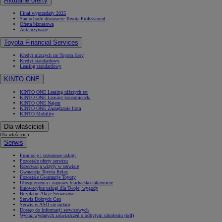
Aktualne oferty
Finał wyprzedaży 2025
Samochody dostawcze Toyota Professional
Oferta biznesowa
Auta używane
Toyota Financial Services
Kredyt niższych rat Toyota Easy
Kredyt standardowy
Leasing standardowy
KINTO ONE
KINTO ONE Leasing niższych rat
KINTO ONE Leasing konsumencki
KINTO ONE Najem
KINTO ONE Zarządzanie flotą
KINTO Mobility
Dla właścicieli
Dla właścicieli
Serwis
Promocje i sezonowe usługi
Pozostałe oferty serwisu
Rezerwacja wizyty w serwisie
Gwarancja Toyota Relax
Pozostałe Gwarancje Toyoty
Ubezpieczenia i naprawy blacharsko-lakiernicze
Innowacyjne usługi dla Twojej wygody
Bezpłatne Akcje Serwisowe
Serwis Dobrych Cen
Serwis w ASO się opłaca
Dostęp do informacji serwisowych
Wykaz wydanych zaświadczeń o odbytym szkoleniu (pdf)