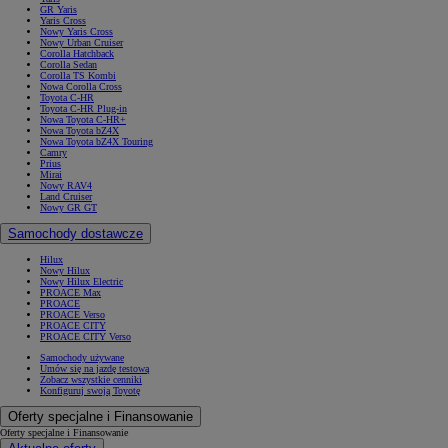
GR Yaris
Yaris Cross
Nowy Yaris Cross
Nowy Urban Cruiser
Corolla Hatchback
Corolla Sedan
Corolla TS Kombi
Nowa Corolla Cross
Toyota C-HR
Toyota C-HR Plug-in
Nowa Toyota C-HR+
Nowa Toyota bZ4X
Nowa Toyota bZ4X Touring
Camry
Prius
Mirai
Nowy RAV4
Land Cruiser
Nowy GR GT
Samochody dostawcze
Hilux
Nowy Hilux
Nowy Hilux Electric
PROACE Max
PROACE
PROACE Verso
PROACE CITY
PROACE CITY Verso
Samochody używane
Umów się na jazdę testową
Zobacz wszystkie cenniki
Konfiguruj swoją Toyotę
Oferty specjalne i Finansowanie
Oferty specjalne i Finansowanie