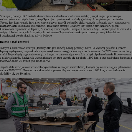
Strategia „Battery 3R” zakłada skoncentrowane działania w obszarze redukcji, recyklingu i ponownego
wykorzystania zużytych baterii, współpracując z partnerami na skalę globalną. Priorytetowym założeniem
Toyoty jest kontynuacja inicjatyw wspierających rozwój pojazdów elektrycznych na baterie przy jednoczesnym
zaangażowaniu lokalnych społeczności. Realizacja strategii „Battery 3R” będzie prowadzona w pięciu
kluczowych regionach: w Japonii, Stanach Zjednoczonych, Europie, Chinach i Azji. Poprzez poszukiwanie dla
zużytych baterii nowych, korzystnych zastosowań Toyota chce zmaksymalizować procesy ich odbioru
i bezpiecznej detoksykacji na całym świecie.
Baterie nowej generacji
Jednym z elementów strategii „Battery 3R” jest rozwój nowej generacji baterii o wyższej gęstości i jeszcze
lepszej wydajności, co przekłada się na zwiększenie zasięgu i krótszy czas ładowania. Po 2026 roku samochody
marki Toyota będą wyposażane między innymi w zapewniające wysokie osiągi bipolarne baterie litowo-jonowe
z niklową katodą. Zasięg tak wyposażonego pojazdu szacuje się na około 1100 km, a czas szybkiego ładowania
ma trwać około 20 minut (od 10 do 80%).
Toyota stale rozwija również rewolucyjne baterie ze stałym elektrolitem, których pojawienie się jest planowane
na lata 2027-2028. Tego rodzaju akumulator pozwoliłby na przejechanie nawet 1200 km, a czas ładowania
skróciłby się do 10 minut.