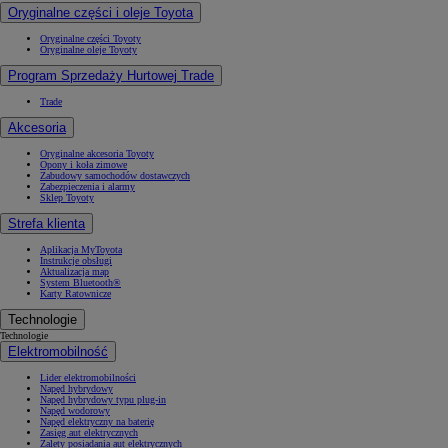
Oryginalne części i oleje Toyota
Oryginalne części Toyoty
Oryginalne oleje Toyoty
Program Sprzedaży Hurtowej Trade
Trade
Akcesoria
Oryginalne akcesoria Toyoty
Opony i koła zimowe
Zabudowy samochodów dostawczych
Zabezpieczenia i alarmy
Sklep Toyoty
Strefa klienta
Aplikacja MyToyota
Instrukcje obsługi
Aktualizacja map
System Bluetooth®
Karty Ratownicze
Technologie
Technologie
Elektromobilność
Lider elektromobilności
Napęd hybrydowy
Napęd hybrydowy typu plug-in
Napęd wodorowy
Napęd elektryczny na baterię
Zasięg aut elektrycznych
Zalety posiadania aut elektrycznych