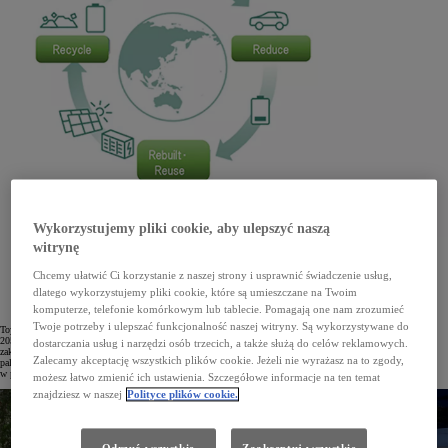
Wykorzystujemy pliki cookie, aby ulepszyć naszą
witrynę
Toyota Motor Corporation, chcąc jak najefektywniej wykorzystywać baterie trakcyjne z aut
elektrycznych w całym cyklu ich życia, przyspiesza realizację strategii „Battery 3R”. W ten sposób
Chcemy ułatwić Ci korzystanie z naszej strony i usprawnić świadczenie usług,
marka wpłynie też na redukcję odpadów oraz zwiększenie udziału materiałów pochodzących
z recyklingu zgodnie z zasadami gospodarki obiegu zamkniętego.
dlatego wykorzystujemy pliki cookie, które są umieszczane na Twoim
komputerze, telefonie komórkowym lub tablecie. Pomagają one nam zrozumieć
Twoje potrzeby i ulepszać funkcjonalność naszej witryny. Są wykorzystywane do
Toyota Motor Corporation postawiła sobie za cel osiągnięcie neutralności w emisji CO2 do roku
2050. Zgodnie ze strategią „Battery 3R” – wpisującą się w koncepcję gospodarki obiegu zamkniętego – plan
dostarczania usług i narzędzi osób trzecich, a także służą do celów reklamowych.
zakłada szerszy zakres działań niż sam rozwój zelektryfikowanych napędów i technologii wodorowych ogniw
Zalecamy akceptację wszystkich plików cookie. Jeżeli nie wyrażasz na to zgody,
paliwowych. Dotyczy on bowiem ponownego wykorzystania akumulatorów trakcyjnych montowanych
w pojazdach elektrycznych i hybrydowych.
możesz łatwo zmienić ich ustawienia. Szczegółowe informacje na ten temat
znajdziesz w naszej
Polityce plików cookie.