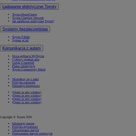
Ładowanie elektrycznej Toyoty
Toyota HomeCharge
Toyota Charging Network
Jak naładować elektryczną Toyotę?
Systemy bezpieczeństwa
Toyota T-Mate
System eCall
Komunikacja z autem
Nowa aplikacja MyToyota
Cyfrowy opiekun auta
Usługi Connected
Płatne subskrypcje
Toyota Connectivity Match
Skontaktuj się z nami
Polityka ciasteczek
Deklaracja dostępności
(Opens in new window)
(Opens in new window)
(Opens in new window)
(Opens in new window)
Copyright © Toyota 2026
Informacje prawne
Polityka prywatności
Udostępnianie danych
Przetwarzanie danych osobowych