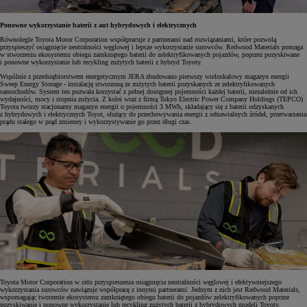
Ponowne wykorzystanie baterii z aut hybrydowych i elektrycznych
Równolegle Toyota Motor Corporation współpracuje z partnerami nad rozwiązaniami, które pozwolą
przyspieszyć osiągnięcie neutralności węglowej i lepsze wykorzystanie surowców. Redwood Materials pomaga
w stworzeniu ekosystemu obiegu zamkniętego baterii do zelektryfikowanych pojazdów, poprzez pozyskiwane
i ponowne wykorzystanie lub recykling zużytych baterii z hybryd Toyoty.
Wspólnie z przedsiębiorstwem energetycznym JERA zbudowano pierwszy wieloskalowy magazyn energii
Sweep Energy Storage - instalację stworzoną ze zużytych baterii pozyskanych ze zelektryfikowanych
samochodów. System ten pozwala korzystać z pełnej dostępnej pojemności każdej baterii, niezależnie od ich
wydajności, mocy i stopnia zużycia. Z kolei wraz z firmą Tokyo Electric Power Company Holdings (TEPCO)
Toyota tworzy stacjonarny magazyn energii o pojemności 3 MWh, składający się z baterii odzyskanych
z hybrydowych i elektrycznych Toyot, służący do przechowywania energii z odnawialnych źródeł, przetwarzania
prądu stałego w prąd zmienny i wykorzystywanie go przez długi czas.
Toyota Motor Corporation w celu przyspieszenia osiągnięcia neutralności węglowej i efektywniejszego
wykorzystania surowców nawiązuje współpracę z innymi partnerami. Jednym z nich jest Redwood Materials,
wspomagając tworzenie ekosystemu zamkniętego obiegu baterii do pojazdów zelektryfikowanych poprzez
pozyskiwanie i ponowne wykorzystanie lub recykling zużytych baterii z hybrydowych modeli Toyoty.