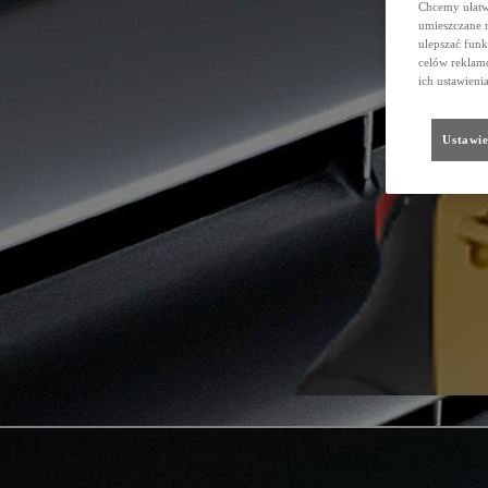
Chcemy ułatwi
umieszczane 
ulepszać funk
celów reklamo
ich ustawieni
Ustawie