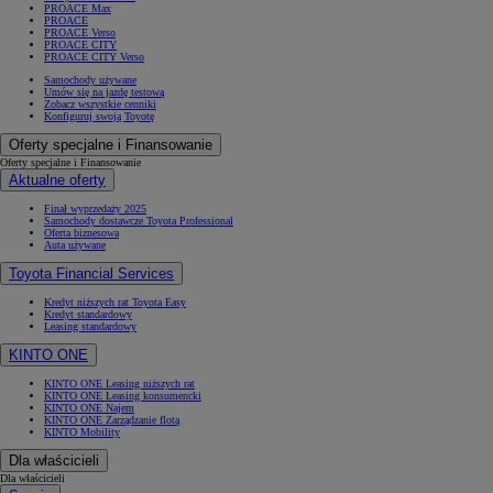
PROACE Max
PROACE
PROACE Verso
PROACE CITY
PROACE CITY Verso
Samochody używane
Umów się na jazdę testową
Zobacz wszystkie cenniki
Konfiguruj swoją Toyotę
Oferty specjalne i Finansowanie
Oferty specjalne i Finansowanie
Aktualne oferty
Finał wyprzedaży 2025
Samochody dostawcze Toyota Professional
Oferta biznesowa
Auta używane
Toyota Financial Services
Kredyt niższych rat Toyota Easy
Kredyt standardowy
Leasing standardowy
KINTO ONE
KINTO ONE Leasing niższych rat
KINTO ONE Leasing konsumencki
KINTO ONE Najem
KINTO ONE Zarządzanie flotą
KINTO Mobility
Dla właścicieli
Dla właścicieli