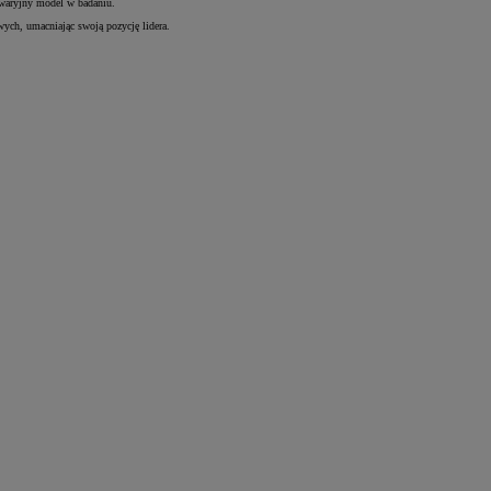
 awaryjny model w badaniu.
ych, umacniając swoją pozycję lidera.