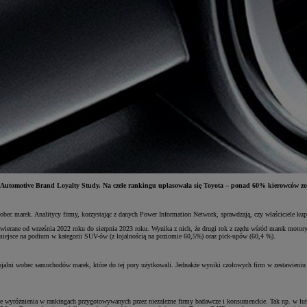
. Automotive Brand Loyalty Study. Na czele rankingu uplasowała się Toyota – ponad 60% kierowców z
wobec marek. Analitycy firmy, korzystając z danych Power Information Network, sprawdzają, czy właściciele ku
rane od września 2022 roku do sierpnia 2023 roku. Wynika z nich, że drugi rok z rzędu wśród marek motoryza
miejsce na podium w kategorii SUV-ów (z lojalnością na poziomie 60,5%) oraz pick-upów (60,4 %).
 lojalni wobec samochodów marek, które do tej pory użytkowali. Jednakże wyniki czołowych firm w zestawieniu 
czne wyróżnienia w rankingach przygotowywanych przez niezależne firmy badawcze i konsumenckie. Tak np. w 