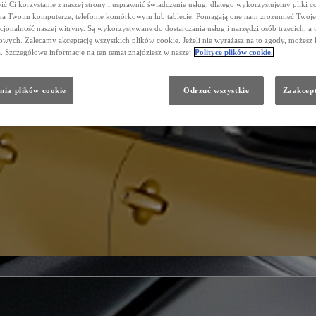
ć Ci korzystanie z naszej strony i usprawnić świadczenie usług, dlatego wykorzystujemy pliki co
na Twoim komputerze, telefonie komórkowym lub tablecie. Pomagają one nam zrozumieć Twoje 
cjonalność naszej witryny. Są wykorzystywane do dostarczania usług i narzędzi osób trzecich, a 
wych. Zalecamy akceptację wszystkich plików cookie. Jeżeli nie wyrażasz na to zgody, możesz 
a. Szczegółowe informacje na ten temat znajdziesz w naszej
Polityce plików cookie.
nia plików cookie
Odrzuć wszystkie
Zaakcept