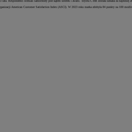
z 3 lata. Respondenci oceniali samochody pod kątem usterek i awarii. Toyota C-HR została uznana za najmniej
rganizacji American Customer Satisfaction Index (ASCI). W 2023 roku marka zdobyła 84 punkty na 100 możliw