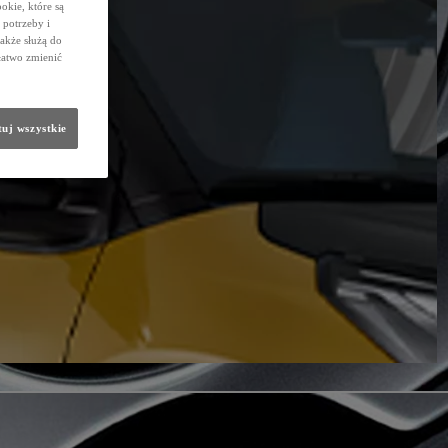
okie, które są
potrzeby i
także służą do
łatwo zmienić
uj wszystkie