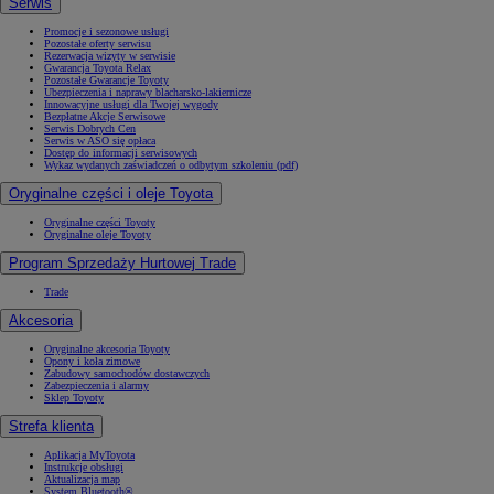
Serwis
Promocje i sezonowe usługi
Pozostałe oferty serwisu
Rezerwacja wizyty w serwisie
Gwarancja Toyota Relax
Pozostałe Gwarancje Toyoty
Ubezpieczenia i naprawy blacharsko-lakiernicze
Innowacyjne usługi dla Twojej wygody
Bezpłatne Akcje Serwisowe
Serwis Dobrych Cen
Serwis w ASO się opłaca
Dostęp do informacji serwisowych
Wykaz wydanych zaświadczeń o odbytym szkoleniu (pdf)
Oryginalne części i oleje Toyota
Oryginalne części Toyoty
Oryginalne oleje Toyoty
Program Sprzedaży Hurtowej Trade
Trade
Akcesoria
Oryginalne akcesoria Toyoty
Opony i koła zimowe
Zabudowy samochodów dostawczych
Zabezpieczenia i alarmy
Sklep Toyoty
Strefa klienta
Aplikacja MyToyota
Instrukcje obsługi
Aktualizacja map
System Bluetooth®