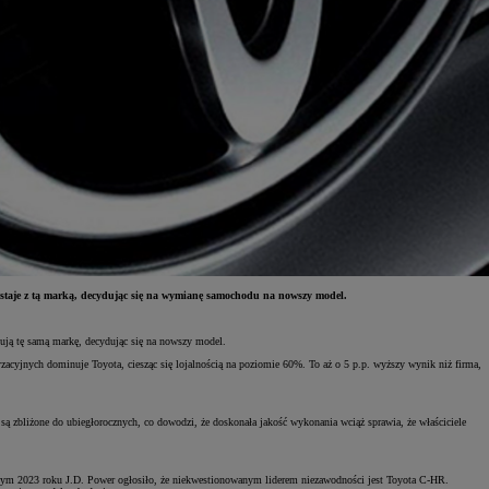
ostaje z tą marką, decydując się na wymianę samochodu na nowszy model.
pują tę samą markę, decydując się na nowszy model.
cyjnych dominuje Toyota, ciesząc się lojalnością na poziomie 60%. To aż o 5 p.p. wyższy wynik niż firma,
są zbliżone do ubiegłorocznych, co dowodzi, że doskonała jakość wykonania wciąż sprawia, że właściciele
lutym 2023 roku J.D. Power ogłosiło, że niekwestionowanym liderem niezawodności jest Toyota C-HR.