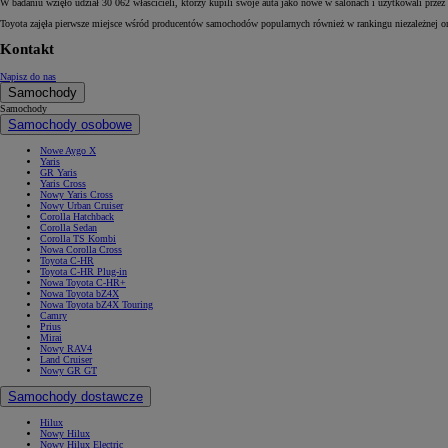
W badaniu wzięło udział 30 062 właścicieli, którzy kupili swoje auta jako nowe w salonach i użytkowali prze
Toyota zajęła pierwsze miejsce wśród producentów samochodów popularnych również w rankingu niezależnej o
Kontakt
Napisz do nas
Samochody
Samochody
Samochody osobowe
Nowe Aygo X
Yaris
GR Yaris
Yaris Cross
Nowy Yaris Cross
Nowy Urban Cruiser
Corolla Hatchback
Corolla Sedan
Corolla TS Kombi
Nowa Corolla Cross
Toyota C-HR
Toyota C-HR Plug-in
Nowa Toyota C-HR+
Nowa Toyota bZ4X
Nowa Toyota bZ4X Touring
Camry
Prius
Mirai
Nowy RAV4
Land Cruiser
Nowy GR GT
Samochody dostawcze
Hilux
Nowy Hilux
Nowy Hilux Electric