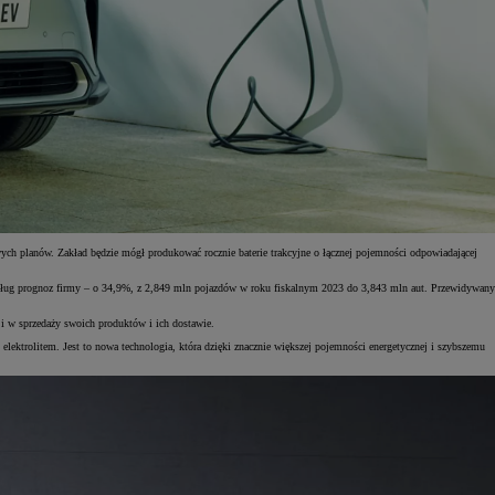
h planów. Zakład będzie mógł produkować rocznie baterie trakcyjne o łącznej pojemności odpowiadającej
edług prognoz firmy – o 34,9%, z 2,849 mln pojazdów w roku fiskalnym 2023 do 3,843 mln aut. Przewidywany
i w sprzedaży swoich produktów i ich dostawie.
ektrolitem. Jest to nowa technologia, która dzięki znacznie większej pojemności energetycznej i szybszemu