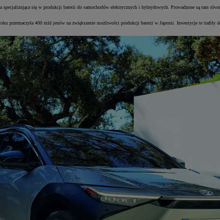
ica specjalizująca się w produkcji baterii do samochodów elektrycznych i hybrydowych. Prowadzone są tam rów
ku przeznaczyła 400 mld jenów na zwiększenie możliwości produkcji baterii w Japonii. Inwestycje te trafiły do