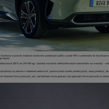
Inwestycja ta pozwoli zwiększyć możliwości produkcyjne spółki o ponad 40% w porównaniu do dotychczasowyc
a fabryki.
ut elektrycznych (BEV) do 200 000 egz. Sprzedaż wszystkich zelektryfikowanych samochodów ma wzrosnąć – w
.
specjalizuje się zarówno w badaniach naukowych, opracowywaniu modeli produkcyjnych, samej produkcji, jak 
i bateriami litowo-jonowymi, jak i nad bateriami nowej generacji oraz ogniwami litowo-jonowymi ze stałym el