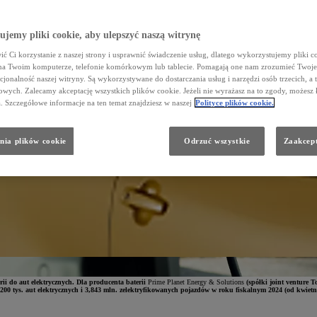
jemy pliki cookie, aby ulepszyć naszą witrynę
ć Ci korzystanie z naszej strony i usprawnić świadczenie usług, dlatego wykorzystujemy pliki co
na Twoim komputerze, telefonie komórkowym lub tablecie. Pomagają one nam zrozumieć Twoje 
cjonalność naszej witryny. Są wykorzystywane do dostarczania usług i narzędzi osób trzecich, a 
wych. Zalecamy akceptację wszystkich plików cookie. Jeżeli nie wyrażasz na to zgody, możesz 
a. Szczegółowe informacje na ten temat znajdziesz w naszej
Polityce plików cookie.
nia plików cookie
Odrzuć wszystkie
Zaakcept
rii do aut elektrycznych. Dla producenta baterii
Prime Planet Energy & Solutions
(spółki joint venture 
00 tys. aut elektrycznych i 3,843 mln. zelektryfikowanych pojazdów w roku fiskalnym 2024 (od kwietni