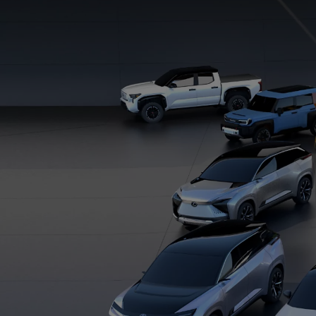
Od
105 300 zł
Corolla Hatchback
HYBRID