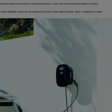
nież prace badawczo-rozwojowe nad akumulatorami, w tym nad nową technologią baterii ze stałym
 kilku zakładów marki oraz do należącej do Prime Planet fabryki Himeji, które w najbliższych latach