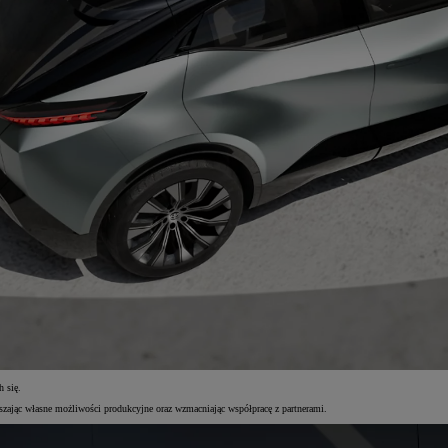
h się.
szając własne możliwości produkcyjne oraz wzmacniając współpracę z partnerami.