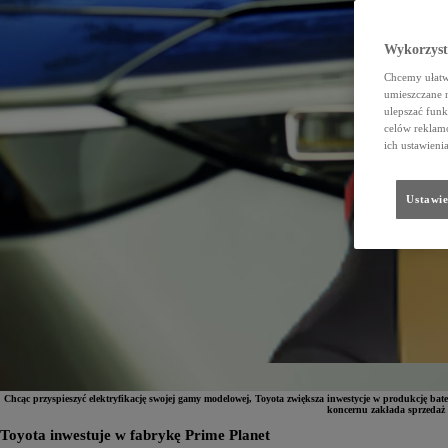
Wykorzystu
Chcemy ułatwi
umieszczane 
ulepszać funk
celów reklamo
ich ustawieni
Ustawie
Chcąc przyspieszyć elektryfikację swojej gamy modelowej, Toyota zwiększa inwestycje w produkcję bate
koncernu zakłada sprzedaż 2
Toyota inwestuje w fabrykę Prime Planet