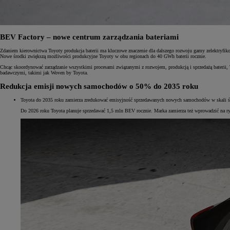
BEV Factory – nowe centrum zarządzania bateriami
Zdaniem kierownictwa Toyoty produkcja baterii ma kluczowe znaczenie dla dalszego rozwoju gamy zelektryfik
Nowe środki zwiększą możliwości produkcyjne Toyoty w obu regionach do 40 GWh baterii rocznie.
Chcąc skoordynować zarządzanie wszystkimi procesami związanymi z rozwojem, produkcją i sprzedażą baterii, 
badawczymi, takimi jak Woven by Toyota.
Redukcja emisji nowych samochodów o 50% do 2035 roku
Toyota do 2035 roku zamierza zredukować emisyjność sprzedawanych nowych samochodów w skali św
Do 2026 roku Toyota planuje sprzedawać 1,5 mln BEV rocznie. Marka zamierza też wprowadzić na ry