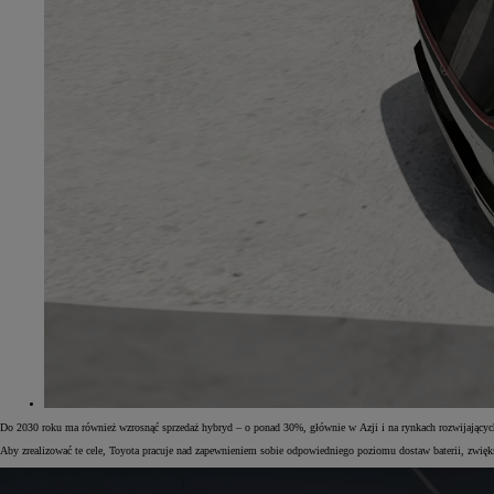
Do 2030 roku ma również wzrosnąć sprzedaż hybryd – o ponad 30%, głównie w Azji i na rynkach rozwijającyc
Aby zrealizować te cele, Toyota pracuje nad zapewnieniem sobie odpowiedniego poziomu dostaw baterii, zwięk