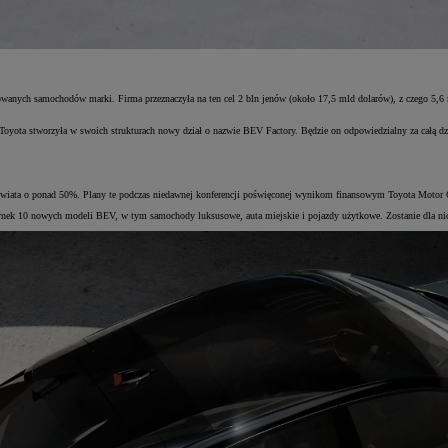
owanych samochodów marki. Firma przeznaczyła na ten cel 2 bln jenów (około 17,5 mld dolarów), z czego 5,6 
Toyota stworzyła w swoich strukturach nowy dział o nazwie BEV Factory. Będzie on odpowiedzialny za całą dzi
iata o ponad 50%. Plany te podczas niedawnej konferencji poświęconej wynikom finansowym Toyota Motor C
nek 10 nowych modeli BEV, w tym samochody luksusowe, auta miejskie i pojazdy użytkowe. Zostanie dla nich