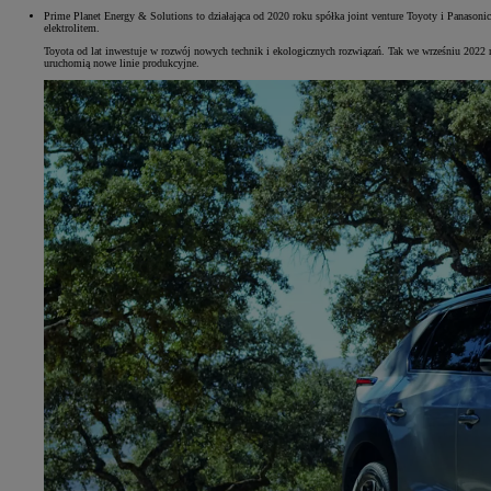
Prime Planet Energy & Solutions to działająca od 2020 roku spółka joint venture Toyoty i Panason
elektrolitem.
Toyota od lat inwestuje w rozwój nowych technik i ekologicznych rozwiązań. Tak we wrześniu 2022 ro
uruchomią nowe linie produkcyjne.