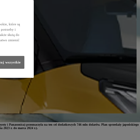
okie, które są
potrzeby i
także służą do
łatwo zmienić
uj wszystkie
Toyoty i Panasonica) przeznaczyła na ten cel dodatkowych 746 mln dolarów. Plan sprzedaży japońskiego
a 2023 r. do marca 2024 r.).