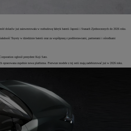
mld dolarów już zainwestowała w rozbudowę fabryk baterii Japonii i Stanach Zjednoczonych do 2026 roku.
ałalność Toyoty w dziedzinie baterii oraz za współpracę z poddostawcami, partnerami i ośrodkami
orporation ogłosił prezydent Koji Sato.
 opracowana zupełnie nowa platforma. Pierwsze modele z tej serii mają zadebiutować już w 2026 roku.