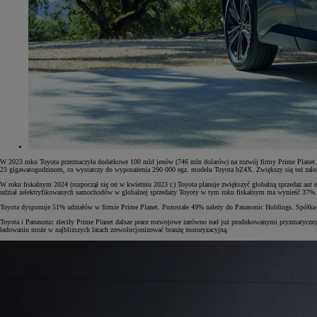
W 2023 roku Toyota przeznaczyła dodatkowe 100 mld jenów (746 mln dolarów) na rozwój firmy Prime Planet. 
23 gigawatogodzinom, co wystarczy do wyposażenia 290 000 egz. modelu Toyota bZ4X. Zwiększy się też załog
W roku fiskalnym 2024 (rozpoczął się on w kwietniu 2023 r.) Toyota planuje zwiększyć globalną sprzedaż a
udział zelektryfikowanych samochodów w globalnej sprzedaży Toyoty w tym roku fiskalnym ma wynieść 37%
Toyota dysponuje 51% udziałów w firmie Prime Planet. Pozostałe 49% należy do Panasonic Holdings. Spółka 
Od
81 900 zł
Toyota i Panasonic zleciły Prime Planet dalsze prace rozwojowe zarówno nad już produkowanymi pryzmatycznym
ładowaniu może w najbliższych latach zrewolucjonizować branżę motoryzacyjną.
Yaris Cross
HYBRID