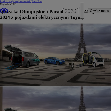
Przejdź do głównej zawartości
(Press Enter)
13 grudnia 2023
Igrzyska Olimpijskie i Paraolimpijskie Paryż
Otwórz menu
2024 z pojazdami elektrycznymi Toyoty