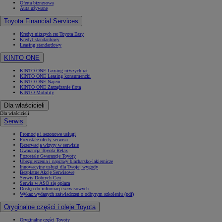
Oferta biznesowa
Auta używane
Toyota Financial Services
Kredyt niższych rat Toyota Easy
Kredyt standardowy
Leasing standardowy
KINTO ONE
KINTO ONE Leasing niższych rat
KINTO ONE Leasing konsumencki
KINTO ONE Najem
KINTO ONE Zarządzanie flotą
KINTO Mobility
Dla właścicieli
Dla właścicieli
Serwis
Promocje i sezonowe usługi
Pozostałe oferty serwisu
Rezerwacja wizyty w serwisie
Gwarancja Toyota Relax
Pozostałe Gwarancje Toyoty
Ubezpieczenia i naprawy blacharsko-lakiernicze
Innowacyjne usługi dla Twojej wygody
Bezpłatne Akcje Serwisowe
Serwis Dobrych Cen
Serwis w ASO się opłaca
Dostęp do informacji serwisowych
Wykaz wydanych zaświadczeń o odbytym szkoleniu (pdf)
Oryginalne części i oleje Toyota
Oryginalne części Toyoty