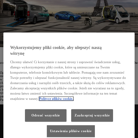
Wykorzystujemy pliki cookie, aby ulepszyć naszą
Specjalnie na Igrzyska Olimpijskie i Paraolimpijskie w Paryżu 2024 Toyota stworzyła dwa nowe
witrynę
pojazdy elektryczne ułatwiające poruszanie się osobom z ograniczeniami ruchowymi. 4-osobowy
Accessible People Mover (APM) jest przystosowany do transportu zarówno osób
Chcemy ułatwić Ci korzystanie z naszej strony i usprawnić świadczenie usług,
z niepełnosprawnościami, jak i towarów, natomiast urządzenie e-puller ma służyć do ciągnięcia wózków
inwalidzkich.
dlatego wykorzystujemy pliki cookie, które są umieszczane na Twoim
komputerze, telefonie komórkowym lub tablecie. Pomagają one nam zrozumieć
Zgodnie z koncepcją mobilności dla wszystkich (Mobility for All) Toyota przedstawiła właśnie dwa
innowacyjne rozwiązania służące uczestnikom Letnich Igrzysk Olimpijskich i Paraolimpijskich w Paryżu
Twoje potrzeby i ulepszać funkcjonalność naszej witryny. Są wykorzystywane do
w 2024 roku, niezależnie od ich stopnia sprawności. Są to pojazdy elektryczne Accessible People Movers
(APM) pomagające w transporcie osób z niepełnosprawnościami oraz elektryczne urządzenia e-puller
dostarczania usług i narzędzi osób trzecich, a także służą do celów reklamowych.
przeznaczone do ciągnięcia wózków inwalidzkich. Oba produkty mają zapewnić swobodne, ekologiczne
Zalecamy akceptację wszystkich plików cookie. Jeżeli nie wyrażasz na to zgody,
i bezpieczne przemieszczanie się sportowcom, ich rodzinom, personelowi, wolontariuszom i widzom. To nie
tylko innowacyjne rozwiązania technologiczne, ale również wyraz zaangażowania Toyoty jako światowego
możesz łatwo zmienić ich ustawienia. Szczegółowe informacje na ten temat
partnera Międzynarodowego Komitetu Olimpijskiego (MKOl) oraz Międzynarodowego Komitetu
znajdziesz w naszej
Polityce plików cookie.
Paraolimpijskiego (IPC).
Odrzuć wszystkie
Zaakceptuj wszystkie
Ustawienia plików cookie