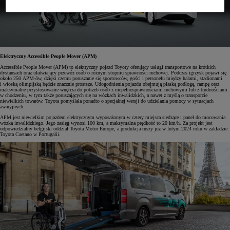
Elektryczny Accessible People Mover (APM)
Accessible People Mover (APM) to elektryczny pojazd Toyoty oferujący usługi transportowe na krótkich
dystansach oraz ułatwiający przewóz osób o różnym stopniu sprawności ruchowej. Podczas igrzysk pojawi się
około 250 APM-ów, dzięki czemu poruszanie się sportowców, gości i personelu między halami, stadionami
i wioską olimpijską będzie znacznie prostsze. Udogodnienia pojazdu obejmują płaską podłogę, rampę oraz
maksymalne przystosowanie wnętrza do potrzeb osób z niepełnosprawnościami ruchowymi lub z trudnościami
w chodzeniu, w tym także poruszających się na wózkach inwalidzkich, a nawet z myślą o transporcie
niewielkich towarów. Toyota pomyślała ponadto o specjalnej wersji do udzielania pomocy w sytuacjach
awaryjnych.
APM jest niewielkim pojazdem elektrycznym wyposażonym w cztery miejsca siedzące i panel do mocowania
wózka inwalidzkiego. Jego zasięg wynosi 100 km, a maksymalna prędkość to 20 km/h. Za projekt jest
odpowiedzialny belgijski oddział Toyota Motor Europe, a produkcja ruszy już w lutym 2024 roku w zakładzie
Toyota Caetano w Portugalii.