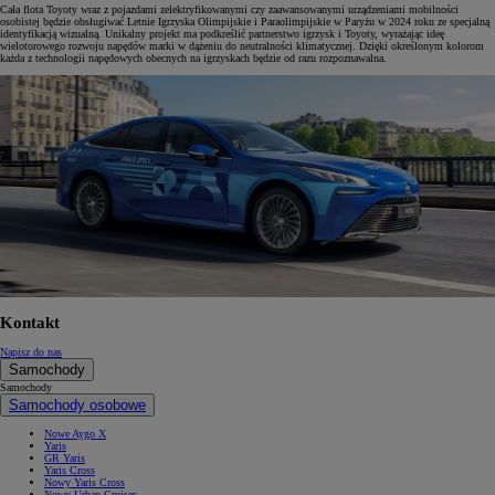
Cała flota Toyoty wraz z pojazdami zelektryfikowanymi czy zaawansowanymi urządzeniami mobilności
osobistej będzie obsługiwać Letnie Igrzyska Olimpijskie i Paraolimpijskie w Paryżu w 2024 roku ze specjalną
identyfikacją wizualną. Unikalny projekt ma podkreślić partnerstwo igrzysk i Toyoty, wyrażając ideę
wielotorowego rozwoju napędów marki w dążeniu do neutralności klimatycznej. Dzięki określonym kolorom
każda z technologii napędowych obecnych na igrzyskach będzie od razu rozpoznawalna.
Kontakt
Napisz do nas
Samochody
Samochody
Samochody osobowe
Nowe Aygo X
Yaris
GR Yaris
Yaris Cross
Nowy Yaris Cross
Nowy Urban Cruiser