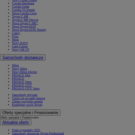
Corolla Hatchback
Corolla Sedan
Corolla TS Kombi
Nowa Corolla Cross
Toyota C-HR
Toyota C-HR Plug-in
Nowa Toyota C-HR+
Nowa Toyota bZ4X
Nowa Toyota bZ4X Touring
Camry
Prius
Mirai
Nowy RAV4
Land Cruiser
Nowy GR GT
Samochody dostawcze
Hilux
Nowy Hilux
Nowy Hilux Electric
PROACE Max
PROACE
PROACE Verso
PROACE CITY
PROACE CITY Verso
Samochody używane
Umów się na jazdę testową
Zobacz wszystkie cenniki
Konfiguruj swoją Toyotę
Oferty specjalne i Finansowanie
Oferty specjalne i Finansowanie
Aktualne oferty
Finał wyprzedaży 2025
Samochody dostawcze Toyota Professional