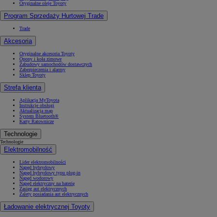
Oryginalne oleje Toyoty
Program Sprzedaży Hurtowej Trade
Trade
Akcesoria
Oryginalne akcesoria Toyoty
Opony i koła zimowe
Zabudowy samochodów dostawczych
Zabezpieczenia i alarmy
Sklep Toyoty
Strefa klienta
Aplikacja MyToyota
Instrukcje obsługi
Aktualizacja map
System Bluetooth®
Karty Ratownicze
Technologie
Technologie
Elektromobilność
Lider elektromobilności
Napęd hybrydowy
Napęd hybrydowy typu plug-in
Napęd wodorowy
Napęd elektryczny na baterię
Zasięg aut elektrycznych
Zalety posiadania aut elektrycznych
Ładowanie elektrycznej Toyoty