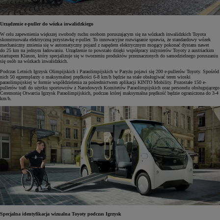
Urządzenie e-puller do wózka inwalidzkiego
W celu zapewnienia większej swobody ruchu osobom poruszającym się na wózkach inwalidzkich Toyota
skonstruowała elektryczną przystawkę e-puller. To innowacyjne rozwiązanie sprawia, że standardowy wózek
mechaniczny zmienia się w automatyczny pojazd z napędem elektrycznym mogący pokonać dystans nawet
do 25 km na jednym ładowaniu. Urządzenie to powstało dzięki współpracy inżynierów Toyoty z austriackim
startupem Klaxon, który specjalizuje się w tworzeniu produktów przeznaczonych do samodzielnego poruszaniu
się osób na wózkach inwalidzkich.
Podczas Letnich Igrzysk Olimpijskich i Paraolimpijskich w Paryżu pojawi się 200 e-pullerów Toyoty. Spośród
nich 50 egzemplarzy o maksymalnej prędkości 6-8 km/h będzie na stałe obsługiwać teren wioski
paraolimpijskiej w formie współdzielenia za pośrednictwem aplikacji KINTO Mobility. Pozostałe 150 e-
pullerów trafi do użytku sportowców z Narodowych Komitetów Paraolimpijskich oraz personelu obsługującego
Ceremonię Otwarcia Igrzysk Paraolimpijskich, podczas której maksymalna prędkość będzie ograniczona do 3-4
km/h.
Specjalna identyfikacja wizualna Toyoty podczas Igrzysk