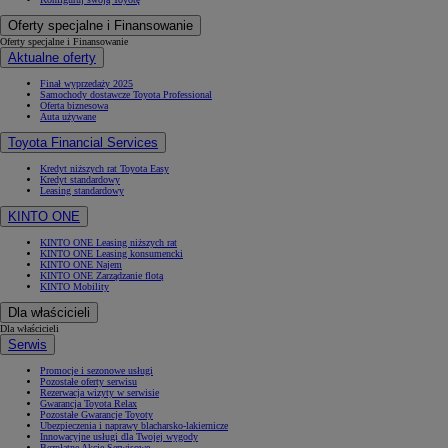
Oferty specjalne i Finansowanie
Oferty specjalne i Finansowanie
Aktualne oferty
Finał wyprzedaży 2025
Samochody dostawcze Toyota Professional
Oferta biznesowa
Auta używane
Toyota Financial Services
Kredyt niższych rat Toyota Easy
Kredyt standardowy
Leasing standardowy
KINTO ONE
KINTO ONE Leasing niższych rat
KINTO ONE Leasing konsumencki
KINTO ONE Najem
KINTO ONE Zarządzanie flotą
KINTO Mobility
Dla właścicieli
Dla właścicieli
Serwis
Promocje i sezonowe usługi
Pozostałe oferty serwisu
Rezerwacja wizyty w serwisie
Gwarancja Toyota Relax
Pozostałe Gwarancje Toyoty
Ubezpieczenia i naprawy blacharsko-lakiernicze
Innowacyjne usługi dla Twojej wygody
Bezpłatne Akcje Serwisowe