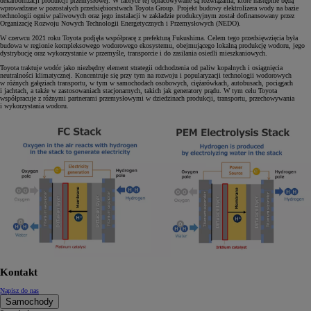
dekarbonizacji produkcji przemysłowej. W fabryce tej opracowywane są rozwiązania, które następnie będą
wprowadzane w pozostałych przedsiębiorstwach Toyota Group. Projekt budowy elektrolizera wody na bazie
technologii ogniw paliwowych oraz jego instalacji w zakładzie produkcyjnym został dofinansowany przez
Organizację Rozwoju Nowych Technologii Energetycznych i Przemysłowych (NEDO).
W czerwcu 2021 roku Toyota podjęła współpracę z prefekturą Fukushima. Celem tego przedsięwzięcia była
budowa w regionie kompleksowego wodorowego ekosystemu, obejmującego lokalną produkcję wodoru, jego
dystrybucję oraz wykorzystanie w przemyśle, transporcie i do zasilania osiedli mieszkaniowych.
Toyota traktuje wodór jako niezbędny element strategii odchodzenia od paliw kopalnych i osiągnięcia
neutralności klimatycznej. Koncentruje się przy tym na rozwoju i popularyzacji technologii wodorowych
w różnych gałęziach transportu, w tym w samochodach osobowych, ciężarówkach, autobusach, pociągach
i jachtach, a także w zastosowaniach stacjonarnych, takich jak generatory prądu. W tym celu Toyota
współpracuje z różnymi partnerami przemysłowymi w dziedzinach produkcji, transportu, przechowywania
i wykorzystania wodoru.
Kontakt
Napisz do nas
Samochody