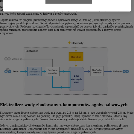
innych producentów zainteresowanych dekarbonizacją własnych zakładów.
Nowy elektrolizer będzie wytwarzał wodór bezemisyjnie w procesie elektrolizy wody, przy użyciu energii
odnawialnej. W ten sposób firma DENSO, będąca spółką należącą do Toyota Group, uzyska ekologiczne
paliwo, które zastąpi gaz ziemny w jednym z pieców gazowych.
Toyota zakłada, że program pilotażowy pozwoli opracować łatwy w instalacji, kompleksowy system
bezemisyjnej produkcji wodoru. Da też odpowiedź na pytanie, jak można go jego wykorzystywać w procesach
przemysłowych. Podobne rozwiązanie Toyota planuje wprowadzić do swoich fabryk i zakładów produkcyjnych
spółek zależnych. Jednocześnie koncern chce nim zainteresować innych producentów z różnych branż
i regionów.
Elektrolizer wody zbudowany z komponentów ogniw paliwowych
Stworzony przez Toyotę elektrolizer wody ma wymiary 2,3 m na 5,8 m, a jego wysokość wynosi 2,8 m. Może
wytwarzać około 8 kg wodoru na godzinę. Do jego produkcji będą używane te same maszyny, które służą
do montażu ogniw paliwowych. Pozwoli to na masową produkcję elektrolizerów przy niskich kosztach.
Jednym z najważniejszych elementów konstrukcji nowego elektrolizera jest membrana polimerowa (Proton
Exchange Membrane). Udowodniła ona swoją wydajność i trwałość w 20 tys. seryjnie produkowanych
samochodów, których napędy zawierają łącznie ponad 7 mln ogniw paliwowych.