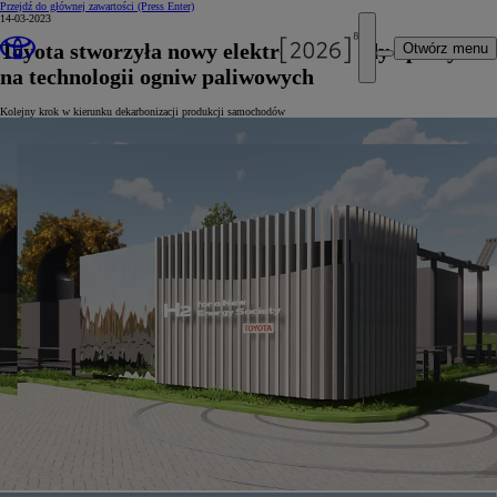
Przejdź do głównej zawartości
(Press Enter)
14-03-2023
Toyota stworzyła nowy elektrolizer wody oparty
Otwórz menu
na technologii ogniw paliwowych
Kolejny krok w kierunku dekarbonizacji produkcji samochodów