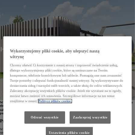
Wykorzystujemy pliki cookie, aby ulepszyć naszą
witrynę
Chcemy ułatwić Ci korzystanie z naszej strony i usprawnić świadczenie usług,
dlatego wykorzystujemy pliki cookie, które są umieszczane na Twoim
komputerze, telefonie komórkowym lub tablecie. Pomagają one nam zrozumieć
Twoje potrzeby i ulepszać funkcjonalność naszej witryny. Są wykorzystywane do
dostarczania usług i narzędzi osób trzecich, a także służą do celów reklamowych.
Zalecamy akceptację wszystkich plików cookie. Jeżeli nie wyrażasz na to zgody,
możesz łatwo zmienić ich ustawienia. Szczegółowe informacje na ten temat
znajdziesz w naszej
Polityce plików cookie.
W ramach współpracy z firmą DENSO i samorządem prefektury Fukushima Toyota opracowała nowy
elektrolizer wody produkujący wodór bez emisji CO
. Urządzenie to powstało z myślą o potrzebach
2
zakładów przemysłowych. Jego konstrukcja w 90% opiera się na komponentach zestawu ogniw
paliwowych 2. generacji, stosowanych w sedanie Toyota Mirai i autobusie miejskim Toyota SORA.
Odrzuć wszystkie
Zaakceptuj wszystkie
Produkcja wodoru bez emisji i bez konieczności transportu
W marcu 2023 roku w fabryce DENSO Fukushima zostanie zamontowany prototypowy elektrolizer
opracowany przez Toyotę. Urządzenie to zostanie poddane testom i posłuży jako instalacja poglądowa dla
Ustawienia plików cookie