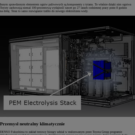
Innym sprawdzonym elementem ogniw paliwowych są komponenty z tytanu. To właśnie dzięki nim ogniwa
Toyoty zachowują niemal 100-procentową wydajność nawet po 27 latach codziennej pracy przez 8 godzin
na dobę. Teraz to samo rozwiązanie trafiło do nowego elektrolizera wody.
Przemysł neutralny klimatycznie
DENSO Fukushima to zakład testowy biorący udział w realizowanym przez Toyota Group programie