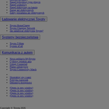
Napęd hybrydowy typu plug-in
Napęd wodorowy
Napęd elektryczny na baterię
Zasięg aut elektrycznych
Zalety posiadania aut elektrycznych
Ładowanie elektrycznej Toyoty
Toyota HomeCharge
Toyota Charging Network
Jak naładować elektryczną Toyotę?
Systemy bezpieczeństwa
Toyota T-Mate
System eCall
Komunikacja z autem
Nowa aplikacja MyToyota
Cyfrowy opiekun auta
Usługi Connected
Płatne subskrypcje
Toyota Connectivity Match
Skontaktuj się z nami
Polityka ciasteczek
Deklaracja dostępności
(Opens in new window)
(Opens in new window)
(Opens in new window)
(Opens in new window)
Copyright © Toyota 2026