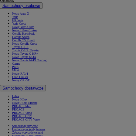
Samochody
Samochody osobowe
Nowe Aygo X
Yaris
GR Yaris
Yaris Cross
Nowy Yaris Cross
Nowy Urban Cruiser
Corolla Hatchback
Corolla Sedan
Corolla TS Kombi
Nowa Corolla Cross
Toyota C-HR
Toyota C-HR Plug-in
Nowa Toyota C-HR+
Nowa Toyota bZ4X
Nowa Toyota bZ4X Touring
Camry
Prius
Mirai
Nowy RAV4
Land Cruiser
Nowy GR GT
Samochody dostawcze
Hilux
Nowy Hilux
Nowy Hilux Electric
PROACE Max
PROACE
PROACE Verso
PROACE CITY
PROACE CITY Verso
Samochody używane
Umów się na jazdę testową
Zobacz wszystkie cenniki
Konfiguruj swoją Toyotę