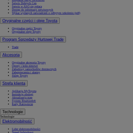
Serwis Dobrych Cen
Serwis w ASO się opłaca
Dostęp do informacji serwisowych
Wykaz wydanych zaświadczeń o odbytym szkoleniu (pdf)
Oryginalne części i oleje Toyota
Oryginalne części Toyoty
Oryginalne oleje Toyoty
Program Sprzedaży Hurtowej Trade
Trade
Akcesoria
Oryginalne akcesoria Toyoty
Opony i koła zimowe
Zabudowy samochodów dostawczych
Zabezpieczenia i alarmy
Sklep Toyoty
Strefa klienta
Aplikacja MyToyota
Instrukcje obsługi
Aktualizacja map
System Bluetooth®
Karty Ratownicze
Technologie
Technologie
Elektromobilność
Lider elektromobilności
Napęd hybrydowy