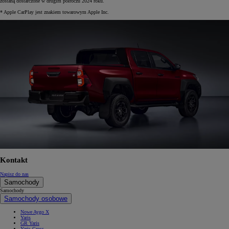
zostaną dostarczone w drugim półroczu 2024 roku.
* Apple CarPlay jest znakiem towarowym Apple Inc.
Kontakt
Napisz do nas
Samochody
Samochody
Samochody osobowe
Nowe Aygo X
Yaris
GR Yaris
Yaris Cross