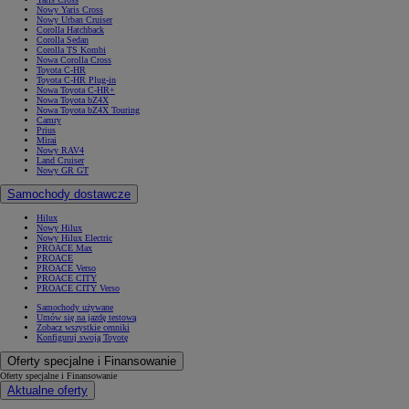
Nowy Yaris Cross
Nowy Urban Cruiser
Corolla Hatchback
Corolla Sedan
Corolla TS Kombi
Nowa Corolla Cross
Toyota C-HR
Toyota C-HR Plug-in
Nowa Toyota C-HR+
Nowa Toyota bZ4X
Nowa Toyota bZ4X Touring
Camry
Prius
Mirai
Nowy RAV4
Land Cruiser
Nowy GR GT
Samochody dostawcze
Hilux
Nowy Hilux
Nowy Hilux Electric
PROACE Max
PROACE
PROACE Verso
PROACE CITY
PROACE CITY Verso
Samochody używane
Umów się na jazdę testową
Zobacz wszystkie cenniki
Konfiguruj swoją Toyotę
Oferty specjalne i Finansowanie
Oferty specjalne i Finansowanie
Aktualne oferty