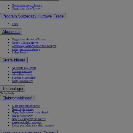
Oryginalne części Toyoty
Oryginalne oleje Toyoty
Program Sprzedaży Hurtowej Trade
Trade
Akcesoria
Oryginalne akcesoria Toyoty
Opony i koła zimowe
Zabudowy samochodów dostawczych
Zabezpieczenia i alarmy
Sklep Toyoty
Strefa klienta
Aplikacja MyToyota
Instrukcje obsługi
Aktualizacja map
System Bluetooth®
Karty Ratownicze
Technologie
Technologie
Elektromobilność
Lider elektromobilności
Napęd hybrydowy
Napęd hybrydowy typu plug-in
Napęd wodorowy
Napęd elektryczny na baterię
Zasięg aut elektrycznych
Zalety posiadania aut elektrycznych