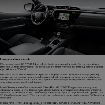
Lepsze prowadzenie w terenie
Hilux w nowej wersji GR SPORT II jeszcze lepiej będzie się sprawował w terenie. Sprzyja temu większy
prześwit (o 20 mm), szerszy rozstaw kół przednich (o 140 mm) i tylnych (o 155 mm). Kąt natarcia zwiększył
się dzięki temu z 29º do 30º.
Poprawiona została również aerodynamika pojazdu, a wszystko to dzięki zastosowaniu nowego przedniego
zderzaka z przeprojektowaną oprawą świateł przeciwmgielnych, która zmniejsza turbulencje w nadkolu oraz
redukuje opór powietrza. Hilux GR SPORT II zyskał też zmieniony spojler nad przestrzenią ładunkową oraz
nową pokrywę o aerodynamicznych kształtach.
Zmodyfikowane zostało również zawieszenie. Wersję Hilux GR SPORT II wyposażono w amortyzatory
jednorurowe z przodu i z tyłu, które zapewniają lepsze tłumienie i szybszą reakcję podczas jazdy w trudnych
warunkach i po nierównym terenie. Dodać do tego należy nowe, lżejsze 17" felgi aluminiowe z oponami tylu
AT. Układ hamulcowy zyskał 17" tarcze z przodu, a z tyłu hamulce bębnowe zostały zastąpione 15" hamulcami
tarczowymi.
Sprzedaż nowej Toyoty Hilux GR SPORT II rozpocznie się w pierwszej połowie 2024 roku. Pierwsze auta