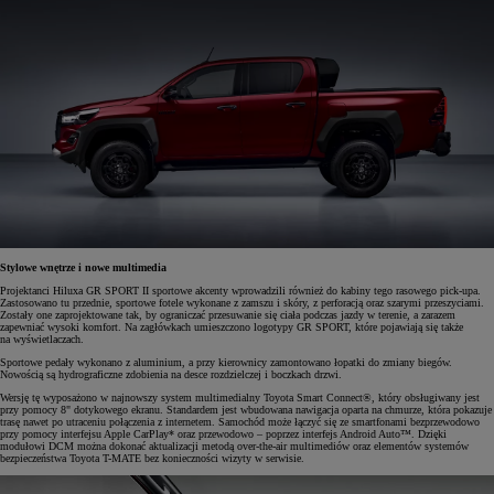
Stylowe wnętrze i nowe multimedia
Projektanci Hiluxa GR SPORT II sportowe akcenty wprowadzili również do kabiny tego rasowego pick-upa.
Zastosowano tu przednie, sportowe fotele wykonane z zamszu i skóry, z perforacją oraz szarymi przeszyciami.
Zostały one zaprojektowane tak, by ograniczać przesuwanie się ciała podczas jazdy w terenie, a zarazem
zapewniać wysoki komfort. Na zagłówkach umieszczono logotypy GR SPORT, które pojawiają się także
na wyświetlaczach.
Sportowe pedały wykonano z aluminium, a przy kierownicy zamontowano łopatki do zmiany biegów.
Nowością są hydrograficzne zdobienia na desce rozdzielczej i boczkach drzwi.
Wersję tę wyposażono w najnowszy system multimedialny Toyota Smart Connect®, który obsługiwany jest
przy pomocy 8" dotykowego ekranu. Standardem jest wbudowana nawigacja oparta na chmurze, która pokazuje
trasę nawet po utraceniu połączenia z internetem. Samochód może łączyć się ze smartfonami bezprzewodowo
przy pomocy interfejsu Apple CarPlay* oraz przewodowo – poprzez interfejs Android Auto™. Dzięki
modułowi DCM można dokonać aktualizacji metodą over-the-air multimediów oraz elementów systemów
bezpieczeństwa Toyota T-MATE bez konieczności wizyty w serwisie.