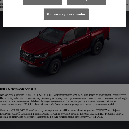
w gamie modelu jest od 2020 roku. Jednostka napędowa o mocy 204 KM/150 kW i 500 Nm momentu
obrotowego połączona jest z automatyczną skrzynią biegów o sześciu przełożeniach. Umożliwia ona holowanie
przyczepy o masie do 3500 kg, a ładowność tego pojazdu wynosi do 1000 kg.
Ustawienia plików cookie
Hilux w sportowym wydaniu
Nowa wersja Toyoty Hilux – GR SPORT II – walory prawdziwego pick-upa łączy ze sportowym charakterem.
Hilux w tej odmianie wyróżnia się czerwonymi sprężynami, pomalowanymi na czarno elementami przedniego
zawieszenia i czerwonymi detalami tylnego zawieszenia. Całość uzupełniają czarne błotniki. W aucie
zastosowano nowe, 17" felgi aluminiowe, za którymi skrywają się pomalowane na czerwono zaciski.
Odmiana GR SPORT II wyróżnia się także przednim grillem oraz klasyczną nazwą TOYOTA w miejscu
logotypu. Całość uzupełniają pomalowane na czarno stopnie boczne, lusterka oraz klamki. Przednia osłona
została pomalowana na srebrno, a z przodu i z tyłu umieszczono emblematy GR SPORT.