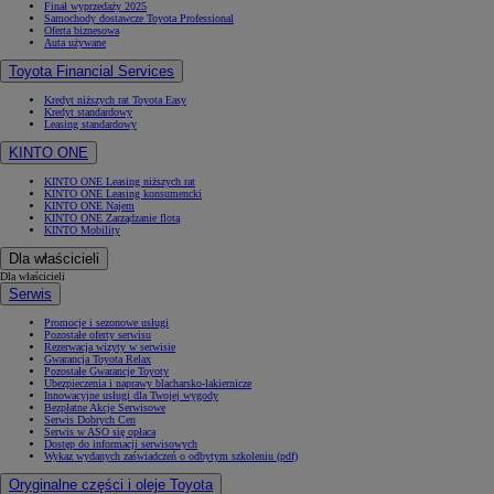
Finał wyprzedaży 2025
Samochody dostawcze Toyota Professional
Oferta biznesowa
Auta używane
Toyota Financial Services
Kredyt niższych rat Toyota Easy
Kredyt standardowy
Leasing standardowy
KINTO ONE
KINTO ONE Leasing niższych rat
KINTO ONE Leasing konsumencki
KINTO ONE Najem
KINTO ONE Zarządzanie flotą
KINTO Mobility
Dla właścicieli
Dla właścicieli
Serwis
Promocje i sezonowe usługi
Pozostałe oferty serwisu
Rezerwacja wizyty w serwisie
Gwarancja Toyota Relax
Pozostałe Gwarancje Toyoty
Ubezpieczenia i naprawy blacharsko-lakiernicze
Innowacyjne usługi dla Twojej wygody
Bezpłatne Akcje Serwisowe
Serwis Dobrych Cen
Serwis w ASO się opłaca
Dostęp do informacji serwisowych
Wykaz wydanych zaświadczeń o odbytym szkoleniu (pdf)
Oryginalne części i oleje Toyota