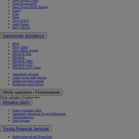
Nowa Toyota C-HR+
Nowa Toyota bZ4X
Nowa Toyota bZ4X Touring
Camry
Prius
Mirai
Nowy RAV4
Land Cruiser
Nowy GR GT
Samochody dostawcze
Hilux
Nowy Hilux
Nowy Hilux Electric
PROACE Max
PROACE
PROACE Verso
PROACE CITY
PROACE CITY Verso
Samochody używane
Umów się na jazdę testową
Zobacz wszystkie cenniki
Konfiguruj swoją Toyotę
Oferty specjalne i Finansowanie
Oferty specjalne i Finansowanie
Aktualne oferty
Finał wyprzedaży 2025
Samochody dostawcze Toyota Professional
Oferta biznesowa
Auta używane
Toyota Financial Services
Kredyt niższych rat Toyota Easy