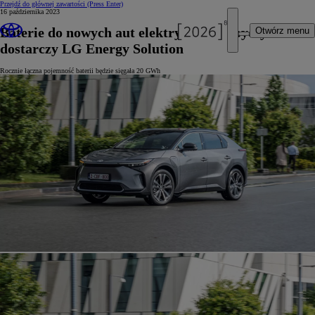
Przejdź do głównej zawartości
(Press Enter)
16 października 2023
Baterie do nowych aut elektrycznych Toyoty
Otwórz menu
dostarczy LG Energy Solution
Rocznie łączna pojemność baterii będzie sięgała 20 GWh