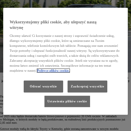
Wykorzystujemy pliki cookie, aby ulepszyć naszą
witrynę
Chcemy ułatwić Ci korzystanie z naszej strony i usprawnić świadczenie usług,
dlatego wykorzystujemy pliki cookie, które są umieszczane na Twoim
komputerze, telefonie komórkowym lub tablecie. Pomagają one nam zrozumieć
Twoje potrzeby i ulepszać funkcjonalność naszej witryny. Są wykorzystywane do
dostarczania usług i narzędzi osób trzecich, a także służą do celów reklamowych.
Zalecamy akceptację wszystkich plików cookie. Jeżeli nie wyrażasz na to zgody,
możesz łatwo zmienić ich ustawienia. Szczegółowe informacje na ten temat
znajdziesz w naszej
Polityce plików cookie.
Toyota i LG Energy Solution podpisały kontrakt na dostawę baterii do samochodów elektrycznych
japońskiego koncernu. Od 2025 roku do nowych modeli marki produkowanych w USA będą trafiały
akumulatory o łącznej pojemności 20 GWh rocznie.
Odrzuć wszystkie
Zaakceptuj wszystkie
Dążąc do redukcji emisji CO
w ciągu najbliższych 7 lat Toyota planuje wprowadzić na rynek 30 nowych
2
samochodów z napędem elektrycznym. W 2030 roku liczba sprzedanych bezemisyjnych pojazdów marki
Ustawienia plików cookie
ma wynieść około 3,5 mln. By to osiągnąć, Toyota pracuje nad nowymi typami baterii, inwestuje
w innowacyjne technologie oraz nowe metody produkcji, a także zawiera strategiczne partnerstwa.
Tak na przykład Toyota Motor North America zawarła porozumienie z firmą LG Energy Solution, która
od 2025 roku będzie dostarczała baterie litowo-jonowe o pojemności 20 GWh rocznie. W zakładach
w Michigan, w których moduły te będą produkowane, na rozbudowę linii produkcyjnych przeznaczono już
2,85 mld euro.
Gotowe moduły trafią do fabryki Toyoty w Kentucky, gdzie zostaną zamontowane w nowym modelu