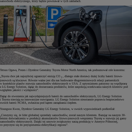
samochodu elektrycznego, który będzie powstawał w tych zakładach.
Tetsuo Ogawa, Prezes i Dyrektor Generalny Toyota Motor North America, tak podsumował cele koncernu:
„Toyota chce jak najszybciej ograniczyć emisję CO
, dlatego stałe dostawy dużej liczby baterii litowo-
2
jonowych są kluczowe. Równie ważne jest dla nas budowanie długoterminowych relacji partnerskich
w kontekście planów rozwoju samochodów elektrycznych w USA. Z optymizmem patrzymy na współpracę
z LG Energy Solution, dążąc do dostarczania produktów, które zaspokoją oczekiwania naszych klientów pod
względem jakości i wydajności”.
Dążąc do stworzenia jak najwydajniejszych baterii do samochodów elektrycznych, LG Energy Solution
i Toyota stawiają na innowacyjne rozwiązania. LG Energy Solution nieustannie poprawia bezpieczeństwo
swoich baterii NCMA, zwłaszcza pod kątem zarządzania ciepłem.
Youngsoo Kwon, Dyrektor Generalny LG Energy Solution, w swoich wypowiedziach podkreślał:
„Cieszymy się, że lider globalnej sprzedaży samochodów, został naszym klientem. Bazując na naszym 30-
letnim doświadczeniu w produkcji akumulatorów litowo-jonowych wesprzemy Toyotę w rozwoju jej gamy
samochodów elektrycznych. Dzięki tej umowie zwiększymy naszą produkcję w Ameryce Północnej,
co przyczyni się do przyspieszenia elektryfikacji regionu”.