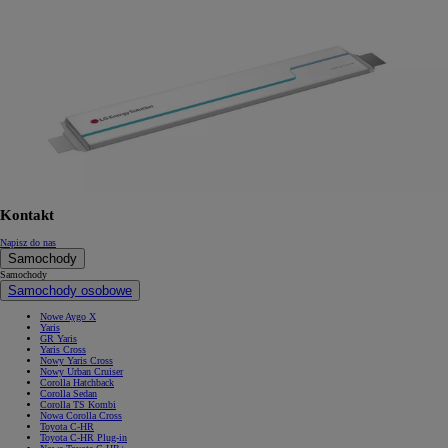
Kontakt
Napisz do nas
Samochody
Samochody
Samochody osobowe
Nowe Aygo X
Yaris
GR Yaris
Yaris Cross
Nowy Yaris Cross
Nowy Urban Cruiser
Corolla Hatchback
Corolla Sedan
Corolla TS Kombi
Nowa Corolla Cross
Toyota C-HR
Toyota C-HR Plug-in