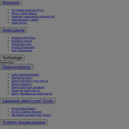
Akcesoria
Oryginalne akcesoria Toyoty
Opony i koła zimowe
Zabudowy samochodów dostawczych
Zabezpieczenia i alarmy
Sklep Toyoty
Strefa klienta
Aplikacja MyToyota
Instrukcje obsługi
Aktualizacja map
System Bluetooth®
Karty Ratownicze
Technologie
Technologie
Elektromobilność
Lider elektromobilności
Napęd hybrydowy
Napęd hybrydowy typu plug-in
Napęd wodorowy
Napęd elektryczny na baterię
Zasięg aut elektrycznych
Zalety posiadania aut elektrycznych
Ładowanie elektrycznej Toyoty
Toyota HomeCharge
Toyota Charging Network
Jak naładować elektryczną Toyotę?
Systemy bezpieczeństwa