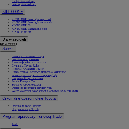
Kredyt standardowy
Leasing standardowy
KINTO ONE
KINTO ONE Leasing niższych rat
KINTO ONE Leasing konsumencki
KINTO ONE Najem
KINTO ONE Zarządzanie flotą
KINTO Mobility
Dla właścicieli
Dla właścicieli
Serwis
Promocje i sezonowe usługi
Pozostałe oferty serwisu
Rezerwacja wizyty w serwisie
Gwarancja Toyota Relax
Pozostałe Gwarancje Toyoty
Ubezpieczenia i naprawy blacharsko-lakiernicze
Innowacyjne usługi dla Twojej wygody
Bezpłatne Akcje Serwisowe
Serwis Dobrych Cen
Serwis w ASO się opłaca
Dostęp do informacji serwisowych
Wykaz wydanych zaświadczeń o odbytym szkoleniu (pdf)
Oryginalne części i oleje Toyota
Oryginalne części Toyoty
Oryginalne oleje Toyoty
Program Sprzedaży Hurtowej Trade
Trade