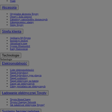
Trade
Akcesoria
Oryginalne akcesoria Toyoty
Opony i koła zimowe
Zabudowy samochodów dostawczych
Zabezpieczenia i alarmy
Sklep Toyoty
Strefa klienta
Aplikacja MyToyota
Instrukcje obsługi
Aktualizacja map
System Bluetooth®
Karty Ratownicze
Technologie
Technologie
Elektromobilność
Lider elektromobilności
Napęd hybrydowy
Napęd hybrydowy typu plug-in
Napęd wodorowy
Napęd elektryczny na baterię
Zasięg aut elektrycznych
Zalety posiadania aut elektrycznych
Ładowanie elektrycznej Toyoty
Toyota HomeCharge
Toyota Charging Network
Jak naładować elektryczną Toyotę?
Systemy bezpieczeństwa