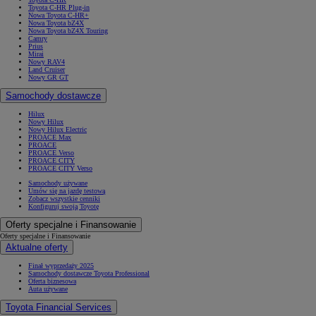
Toyota C-HR Plug-in
Nowa Toyota C-HR+
Nowa Toyota bZ4X
Nowa Toyota bZ4X Touring
Camry
Prius
Mirai
Nowy RAV4
Land Cruiser
Nowy GR GT
Samochody dostawcze
Hilux
Nowy Hilux
Nowy Hilux Electric
PROACE Max
PROACE
PROACE Verso
PROACE CITY
PROACE CITY Verso
Samochody używane
Umów się na jazdę testową
Zobacz wszystkie cenniki
Konfiguruj swoją Toyotę
Oferty specjalne i Finansowanie
Oferty specjalne i Finansowanie
Aktualne oferty
Finał wyprzedaży 2025
Samochody dostawcze Toyota Professional
Oferta biznesowa
Auta używane
Toyota Financial Services