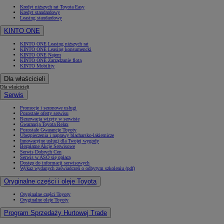
Kredyt niższych rat Toyota Easy
Kredyt standardowy
Leasing standardowy
KINTO ONE
KINTO ONE Leasing niższych rat
KINTO ONE Leasing konsumencki
KINTO ONE Najem
KINTO ONE Zarządzanie flotą
KINTO Mobility
Dla właścicieli
Dla właścicieli
Serwis
Promocje i sezonowe usługi
Pozostałe oferty serwisu
Rezerwacja wizyty w serwisie
Gwarancja Toyota Relax
Pozostałe Gwarancje Toyoty
Ubezpieczenia i naprawy blacharsko-lakiernicze
Innowacyjne usługi dla Twojej wygody
Bezpłatne Akcje Serwisowe
Serwis Dobrych Cen
Serwis w ASO się opłaca
Dostęp do informacji serwisowych
Wykaz wydanych zaświadczeń o odbytym szkoleniu (pdf)
Oryginalne części i oleje Toyota
Oryginalne części Toyoty
Oryginalne oleje Toyoty
Program Sprzedaży Hurtowej Trade