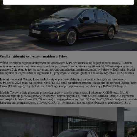
Corolla najchętniej wybieranym modelem w Polsce
Wśród dziesięciu najpopularniejszych aut osobowych w Polsce znalazło się aż pięć modeli Toyoty. Liderem
w tym zestawieniu niezmiennie od trzech lat pozostaje Corolla, która z wynikiem 26 850 egzemplarzy może
poszczycić się tym, że jest co czwartym nowym samochodem zarejestrowanym w Polsce w 2023 roku. Model
ten uzyskał aż 28,9% udziału segmencie C, przy czym w samym grudniu z salonów wyjechało aż 2768 sztuk.
Innymi modelami Toyoty, które znalazły się w pierwszej dziesiątce najpopularniejszych aut osobowych
w Polsce w 2023 roku, są kolejno: Yaris (13 459 egz.) na miejscu trzecim, tuż za nim na czwartej lokacie Yaris
Cross (13 402 egz.), Toyota C-HR (10 629 egz.) na pozycji siódmej oraz dziewiąty RAV4 (8366 egz.).
Modele Toyoty z dużą przewagą przewodzą także w swoich segmentach. I tak Aygo X (3359 egz., 34,1%
udziału) zajmuje pierwszą pozycję w kategorii najmniejszych aut, Yaris (26,8% udziału) lideruje w segmencie
aut miejskich, Yaris Cross (22,7% udziału) to najpopularniejszy B-SUV, Corolla (28,9% udziału) zdominowała
kategorię aut kompaktowych, a Toyota C-HR (14,1% udziału) nie ma sobie równych w segmencie C-SUV.