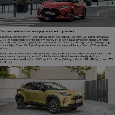
Yaris Cross wybierany przez osoby prywatne, Corolla – przez firmy
Samochody osobowe Toyoty w 2023 roku najchętniej wybierali zarówno firmy, jak i klienci indywidualni.
27 564 rejestracji poszło na konto osób prywatnych, a w tej części rynku Toyota powiększyła swój udział
do 21,1%. Zdecydowanie najpopularniejszym modelem był Yaris Cross (6917 egz.), Yaris (4780 egz.) zajął
trzecie miejsce, Toyota C-HR (4186 egz.) uplasowała się na czwartej lokacie, a Corolla (3796 egz.) była
siódma.
Firmy z kolei zarejestrowały 63 631 osobowych Toyot, z czego flotowym liderem 2023 roku z liczbą 23 054
zarejestrowanych egzemplarzy została Corolla. Innymi modelami, które także cieszyły się dużym
zainteresowaniem, okazał się Yaris (8679 egz.), Yaris Cross (6485 egz.), Toyota C-HR (6443 egz.) oraz RAV4
(5774 egz.).