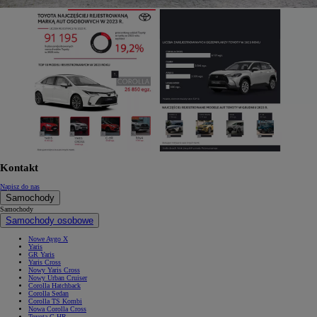
Kontakt
Napisz do nas
Samochody
Samochody
Samochody osobowe
Nowe Aygo X
Yaris
GR Yaris
Yaris Cross
Nowy Yaris Cross
Nowy Urban Cruiser
Corolla Hatchback
Corolla Sedan
Corolla TS Kombi
Nowa Corolla Cross
Toyota C-HR