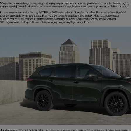
Wszystkie te samochody te wykazały się najwyższym poziomem ochrony pasażerów w testach zderzeniowych,
mają wysokiej jakości reflektory oraz skuteczne systemy zapobiegania kolizjom z pieszymi w dzień i w nocy.
Po zaostrzeniu kryteriów do nagród IIHS w 2023 roku zakwalifikowało się tylko 48 samochodów. Spośród
nich 28 otrzymało tytuł Top Safety Pick +, a 20 spełniło standardy Top Safety Pick. Dla porównania,
w ubiegłym roku amerykański instytut odpowiedzialny za ocenę bezpieczeństwa pojazdów wskazał
101 zwycięzców, z których 65 aut zdobyło najwyższą ocenę Top Safety Pick +.
„Liczba zwycięzców jest w tym roku mniejsza, ponieważ postawiliśmy przed producentami nowe wymagania,