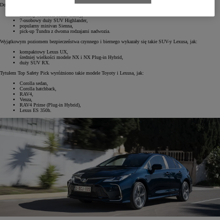
Do najbezpieczniejszych samochodów, jakie można kupić w amerykańskich salonach Toyoty, należą:
średniej wielkości sedan Camry,
7-osobowy duży SUV Highlander,
popularny minivan Sienna,
pick-up Tundra z dwoma rodzajami nadwozia.
Wyjątkowym poziomem bezpieczeństwa czynnego i biernego wykazały się takie SUV-y Lexusa, jak:
kompaktowy Lexus UX,
średniej wielkości modele NX i NX Plug-in Hybrid,
duży SUV RX.
Tytułem Top Safety Pick wyróżniono takie modele Toyoty i Lexusa, jak:
Corolla sedan,
Corolla hatchback,
RAV4,
Venza,
RAV4 Prime (Plug-in Hybrid),
Lexus ES 350h.