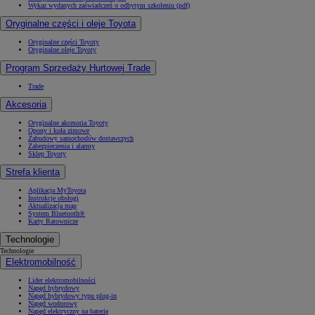
Wykaz wydanych zaświadczeń o odbytym szkoleniu (pdf)
Oryginalne części i oleje Toyota
Oryginalne części Toyoty
Oryginalne oleje Toyoty
Program Sprzedaży Hurtowej Trade
Trade
Akcesoria
Oryginalne akcesoria Toyoty
Opony i koła zimowe
Zabudowy samochodów dostawczych
Zabezpieczenia i alarmy
Sklep Toyoty
Strefa klienta
Aplikacja MyToyota
Instrukcje obsługi
Aktualizacja map
System Bluetooth®
Karty Ratownicze
Technologie
Technologie
Elektromobilność
Lider elektromobilności
Napęd hybrydowy
Napęd hybrydowy typu plug-in
Napęd wodorowy
Napęd elektryczny na baterię