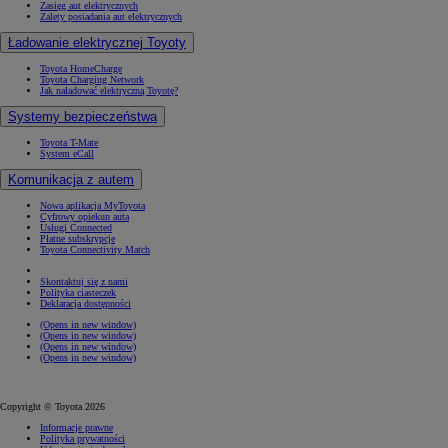
Zasięg aut elektrycznych
Zalety posiadania aut elektrycznych
Ładowanie elektrycznej Toyoty
Toyota HomeCharge
Toyota Charging Network
Jak naładować elektryczną Toyotę?
Systemy bezpieczeństwa
Toyota T-Mate
System eCall
Komunikacja z autem
Nowa aplikacja MyToyota
Cyfrowy opiekun auta
Usługi Connected
Płatne subskrypcje
Toyota Connectivity Match
Skontaktuj się z nami
Polityka ciasteczek
Deklaracja dostępności
(Opens in new window)
(Opens in new window)
(Opens in new window)
(Opens in new window)
Copyright © Toyota 2026
Informacje prawne
Polityka prywatności