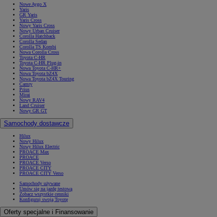
Nowe Aygo X
Yaris
GR Yaris
Yaris Cross
Nowy Yaris Cross
Nowy Urban Cruiser
Corolla Hatchback
Corolla Sedan
Corolla TS Kombi
Nowa Corolla Cross
Toyota C-HR
Toyota C-HR Plug-in
Nowa Toyota C-HR+
Nowa Toyota bZ4X
Nowa Toyota bZ4X Touring
Camry
Prius
Mirai
Nowy RAV4
Land Cruiser
Nowy GR GT
Samochody dostawcze
Hilux
Nowy Hilux
Nowy Hilux Electric
PROACE Max
PROACE
PROACE Verso
PROACE CITY
PROACE CITY Verso
Samochody używane
Umów się na jazdę testową
Zobacz wszystkie cenniki
Konfiguruj swoją Toyotę
Oferty specjalne i Finansowanie