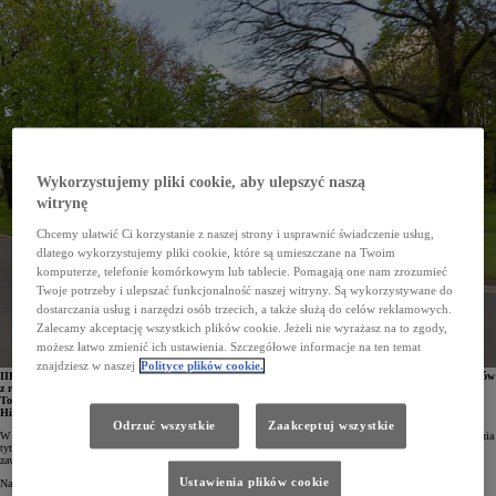
Wykorzystujemy pliki cookie, aby ulepszyć naszą
witrynę
Chcemy ułatwić Ci korzystanie z naszej strony i usprawnić świadczenie usług,
dlatego wykorzystujemy pliki cookie, które są umieszczane na Twoim
komputerze, telefonie komórkowym lub tablecie. Pomagają one nam zrozumieć
Twoje potrzeby i ulepszać funkcjonalność naszej witryny. Są wykorzystywane do
dostarczania usług i narzędzi osób trzecich, a także służą do celów reklamowych.
Zalecamy akceptację wszystkich plików cookie. Jeżeli nie wyrażasz na to zgody,
możesz łatwo zmienić ich ustawienia. Szczegółowe informacje na ten temat
znajdziesz w naszej
Polityce plików cookie.
IIHS, czyli Insurance Institute for Highway Safety, opublikował listę najbezpieczniejszych samochodów
z rocznika 2023 na amerykańskim rynku. Najwięcej wyróżnień ze wszystkich producentów zdobyła
Toyota Motor Corporation – 15. Nagrodzono m.in. takie modele, jak Corolla, RAV4, Camry,
Highlander, Lexus UX, NX, RX i ES 350.
Odrzuć wszystkie
Zaakceptuj wszystkie
W 2023 roku amerykański instytut IIHS, będący odpowiednikiem Euro NCAP, zaostrzył kryteria przyznawania
tytułów Top Safety Pick + oraz Top Safety Pick. Stąd też tegoroczna lista najbezpieczniejszych samochodów
zawiera o połowę mniej samochodów niż miało to miejsce w roku 2022.
Ustawienia plików cookie
Najwyższe wyróżnienie – Top Safety Pick + – otrzymało 5 modeli Toyoty oraz wszystkie SUV-y Lexusa.