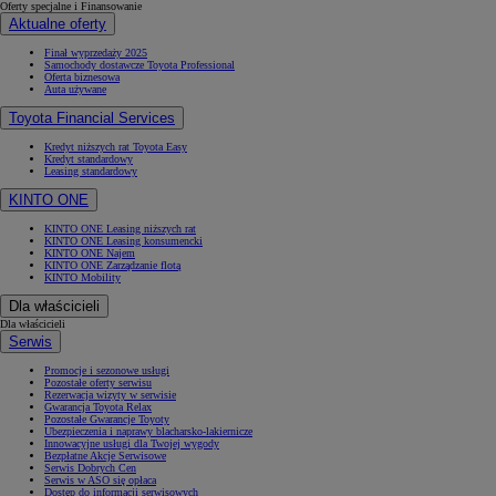
Oferty specjalne i Finansowanie
Aktualne oferty
Finał wyprzedaży 2025
Samochody dostawcze Toyota Professional
Oferta biznesowa
Auta używane
Toyota Financial Services
Kredyt niższych rat Toyota Easy
Kredyt standardowy
Leasing standardowy
KINTO ONE
KINTO ONE Leasing niższych rat
KINTO ONE Leasing konsumencki
KINTO ONE Najem
KINTO ONE Zarządzanie flotą
KINTO Mobility
Dla właścicieli
Dla właścicieli
Serwis
Promocje i sezonowe usługi
Pozostałe oferty serwisu
Rezerwacja wizyty w serwisie
Gwarancja Toyota Relax
Pozostałe Gwarancje Toyoty
Ubezpieczenia i naprawy blacharsko-lakiernicze
Innowacyjne usługi dla Twojej wygody
Bezpłatne Akcje Serwisowe
Serwis Dobrych Cen
Serwis w ASO się opłaca
Dostęp do informacji serwisowych