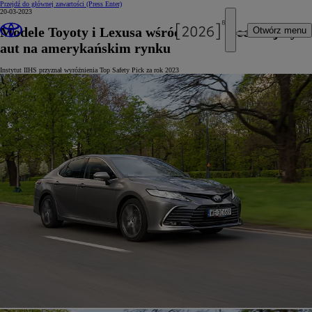
Przejdź do głównej zawartości
(Press Enter)
20-03-2023
Modele Toyoty i Lexusa wśród najbezpieczniejszych
Otwórz menu
aut na amerykańskim rynku
Instytut IIHS przyznał wyróżnienia Top Safety Pick za rok 2023