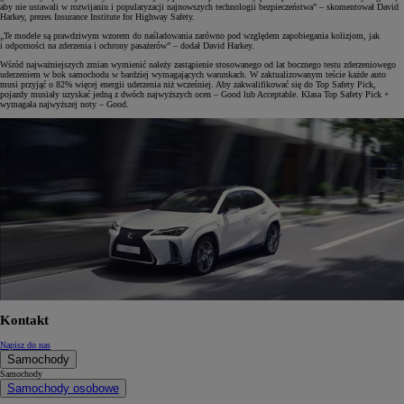
aby nie ustawali w rozwijaniu i popularyzacji najnowszych technologii bezpieczeństwa” – skomentował David
Harkey, prezes Insurance Institute for Highway Safety.
„Te modele są prawdziwym wzorem do naśladowania zarówno pod względem zapobiegania kolizjom, jak
i odporności na zderzenia i ochrony pasażerów” – dodał David Harkey.
Wśród najważniejszych zmian wymienić należy zastąpienie stosowanego od lat bocznego testu zderzeniowego
uderzeniem w bok samochodu w bardziej wymagających warunkach. W zaktualizowanym teście każde auto
musi przyjąć o 82% więcej energii uderzenia niż wcześniej. Aby zakwalifikować się do Top Safety Pick,
pojazdy musiały uzyskać jedną z dwóch najwyższych ocen – Good lub Acceptable. Klasa Top Safety Pick +
wymagała najwyższej noty – Good.
Kontakt
Napisz do nas
Samochody
Samochody
Samochody osobowe