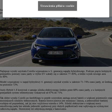
Ustawienia plików cookie
Samochody miały pięciokrotnie pokonać trasę o długości 11,9 km, wytyczoną ulicami Poznania. Przejazdy
po suchej nawierzchni w temperaturze kilku stopni powyżej zera zajmowały im średnio około 33 minuty.
Najlepsze wyniki uzyskała Corolla wyposażona w 5. generację napędu hybrydowego. Podczas pięciu kolejnych
przejazdów pomiary czasu jazdy w trybie EV wahały się w zakresie 77–83%, a średni wynik nowego auta
to 80%.
Model wyposażony w napęd hybrydowy 4. generacji uzyskał wyniki w zakresie 71–74% czasu jazdy, ze średnią
na poziomie 72%.
Auris Hybrid 1.8 korzystał z samego silnika elektrycznego średnio przez 68% czasu jazdy, a w kolejnych
przejazdach system telemetryczny wskazywał od 67% do 71%.
Tak dobre wyniki Corolli po faceliftingu to przede wszystkim zasługa nowej baterii o większej pojemności oraz
mocniejszych silników elektrycznych. Bateria litowo-jonowa jest mniejsza i lżejsza, a jednocześnie bardziej
wydajna od poprzedniej, zaś jej moc wyjściowa wzrosła o 14%. Silniki elektryczne o większej mocy
umożliwiają jazdę bez udziału jednostki spalinowej przy dużych prędkościach oraz wpływają na wyższą moc
całkowitą napędu. Skuteczniej też odzyskują energię z hamowania.