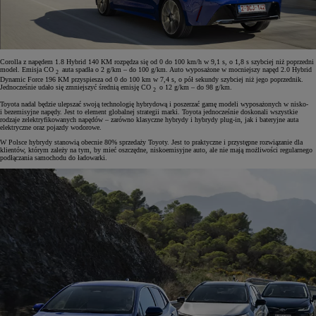
Corolla z napędem 1.8 Hybrid 140 KM rozpędza się od 0 do 100 km/h w 9,1 s, o 1,8 s szybciej niż poprzedni
model. Emisja CO
auta spadła o 2 g/km – do 100 g/km. Auto wyposażone w mocniejszy napęd 2.0 Hybrid
2
Dynamic Force 196 KM przyspiesza od 0 do 100 km w 7,4 s, o pół sekundy szybciej niż jego poprzednik.
Jednocześnie udało się zmniejszyć średnią emisję CO
o 12 g/km – do 98 g/km.
2
Toyota nadal będzie ulepszać swoją technologię hybrydową i poszerzać gamę modeli wyposażonych w nisko-
i bezemisyjne napędy. Jest to element globalnej strategii marki. Toyota jednocześnie doskonali wszystkie
rodzaje zelektryfikowanych napędów – zarówno klasyczne hybrydy i hybrydy plug-in, jak i bateryjne auta
elektryczne oraz pojazdy wodorowe.
W Polsce hybrydy stanowią obecnie 80% sprzedaży Toyoty. Jest to praktyczne i przystępne rozwiązanie dla
klientów, którym zależy na tym, by mieć oszczędne, niskoemisyjne auto, ale nie mają możliwości regularnego
podłączania samochodu do ładowarki.