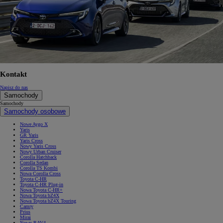
Kontakt
Napisz do nas
Samochody
Samochody
Samochody osobowe
Nowe Aygo X
Yaris
GR Yaris
Yaris Cross
Nowy Yaris Cross
Nowy Urban Cruiser
Corolla Hatchback
Corolla Sedan
Corolla TS Kombi
Nowa Corolla Cross
Toyota C-HR
Toyota C-HR Plug-in
Nowa Toyota C-HR+
Nowa Toyota bZ4X
Nowa Toyota bZ4X Touring
Camry
Prius
Mirai
Nowy RAV4