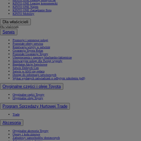
KINTO ONE Leasing konsumencki
KINTO ONE Najem
KINTO ONE Zarządzanie flotą
KINTO Mobility
Dla właścicieli
Dla właścicieli
Serwis
Promocje i sezonowe usługi
Pozostałe oferty serwisu
Rezerwacja wizyty w serwisie
Gwarancja Toyota Relax
Pozostałe Gwarancje Toyoty
Ubezpieczenia i naprawy blacharsko-lakiernicze
Innowacyjne usługi dla Twojej wygody
Bezpłatne Akcje Serwisowe
Serwis Dobrych Cen
Serwis w ASO się opłaca
Dostęp do informacji serwisowych
Wykaz wydanych zaświadczeń o odbytym szkoleniu (pdf)
Oryginalne części i oleje Toyota
Oryginalne części Toyoty
Oryginalne oleje Toyoty
Program Sprzedaży Hurtowej Trade
Trade
Akcesoria
Oryginalne akcesoria Toyoty
Opony i koła zimowe
Zabudowy samochodów dostawczych