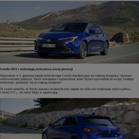
Corolla 2023 z technologią hybrydową nowej generacji
Wyposażona w 5. generację napędu hybrydowego Corolla charakteryzuje się większą dynamiką i lepszymi
właściwościami jezdnymi. Nowe rozwiązania i usprawnienia, które Toyota wprowadziła do swojej wiodącej
technologii, przełożyły się na większą wydajność.
To z kolei sprawiło, że Toyota znacząco zwiększyła moc napędu nie tylko nie zwiększając zużycia paliwa
i emisji CO
, ale nawet lekko je ograniczając.
2