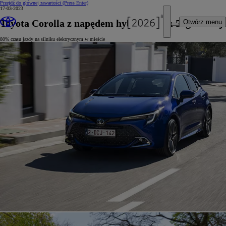
Przejdź do głównej zawartości
(Press Enter)
17-03-2023
Toyota Corolla z napędem hybrydowym 5. generacji
Otwórz menu
80% czasu jazdy na silniku elektrycznym w mieście