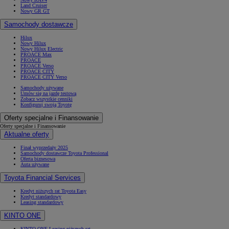
Land Cruiser
Nowy GR GT
Samochody dostawcze
Hilux
Nowy Hilux
Nowy Hilux Electric
PROACE Max
PROACE
PROACE Verso
PROACE CITY
PROACE CITY Verso
Samochody używane
Umów się na jazdę testową
Zobacz wszystkie cenniki
Konfiguruj swoją Toyotę
Oferty specjalne i Finansowanie
Oferty specjalne i Finansowanie
Aktualne oferty
Finał wyprzedaży 2025
Samochody dostawcze Toyota Professional
Oferta biznesowa
Auta używane
Toyota Financial Services
Kredyt niższych rat Toyota Easy
Kredyt standardowy
Leasing standardowy
KINTO ONE
KINTO ONE Leasing niższych rat