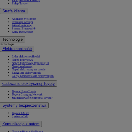
Zabezpieczenia i alarmy
Sklep Toyoty
Strefa klienta
Aplikacja MyToyota
Instrukcje obsługi
Aktualizacja map
System Bluetooth®
Karty Ratownicze
Technologie
Technologie
Elektromobilność
Lider elektromobilności
Napęd hybrydowy
Napęd hybrydowy typu plug-in
Napęd wodorowy
Napęd elektryczny na baterię
Zasięg aut elektrycznych
Zalety posiadania aut elektrycznych
Ładowanie elektrycznej Toyoty
Toyota HomeCharge
Toyota Charging Network
Jak naładować elektryczną Toyotę?
Systemy bezpieczeństwa
Toyota T-Mate
System eCall
Komunikacja z autem
Nowa aplikacja MyToyota