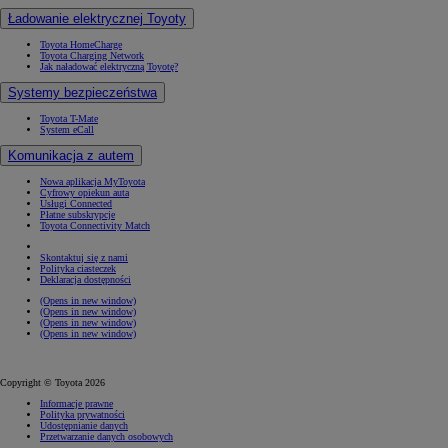
Ładowanie elektrycznej Toyoty
Toyota HomeCharge
Toyota Charging Network
Jak naładować elektryczną Toyotę?
Systemy bezpieczeństwa
Toyota T-Mate
System eCall
Komunikacja z autem
Nowa aplikacja MyToyota
Cyfrowy opiekun auta
Usługi Connected
Płatne subskrypcje
Toyota Connectivity Match
Skontaktuj się z nami
Polityka ciasteczek
Deklaracja dostępności
(Opens in new window)
(Opens in new window)
(Opens in new window)
(Opens in new window)
Copyright © Toyota 2026
Informacje prawne
Polityka prywatności
Udostępnianie danych
Przetwarzanie danych osobowych