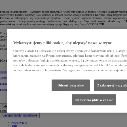
Problem z samochodem? Wystarczy do nas zadzwonić. Oferujemy pomoc w zakresie wstępnej diagnozy usterki
oraz wyceny kosztów naprawy. Nasi doradcy w ramach poserwisowego kontaktu z Klientem będą przypominać
Państwu o zbliżających się terminach przeglądów. Dzięki wysoko wykwalifikowanej kadrze zapewniamy
profesjonalną i kompleksową obsługę mechaniczną oraz elektryczną. Nasz dział serwisu składa się z 14
stanowisk wyposażonych w najnowocześniejszy sprzęt diagnostyczny firmy BIESSBARTH.
Z myślą o Klientach posiadających samochody, w których skończyła się już gwarancja wprowadziliśmy
specjalną usługę “Serwis Dobrych Cen”. W ramach niej proponujemy szereg czynności serwisowych w bardzo
atrakcyjnych cenach.
Wykorzystujemy pliki cookie, aby ulepszyć naszą witrynę
Jeżeli zależy Państwu na najwyższym poziomie wykonanej naprawy oraz relatywnie niskiej cenie zapraszamy
do serwisu - gwarantujemy profesjonalną obsługę i krótki czas napraw.
Chcemy ułatwić Ci korzystanie z naszej strony i usprawnić świadczenie usług, dlatego
które są umieszczane na Twoim komputerze, telefonie komórkowym lub tablecie. Po
potrzeby i ulepszać funkcjonalność naszej witryny. Są wykorzystywane do dostarczania 
Kontakt:
także służą do celów reklamowych. Zalecamy akceptację wszystkich plików cookie. Jeż
możesz łatwo zmienić ich ustawienia. Szczegółowe informacje na ten temat znajdziesz 
Jakub Kuncewicz
, tel. +48 22 429 16 98, kom. +48 502 436 163
Tomasz Rubin
, tel. +48 22 429 16 99, kom. +48 504 002 802
Łukasz Zagajewski
, tel. +48 22 429 16 92, kom. +48 502 436 169
Odrzuć wszystkie
Zaakceptuj wszystk
Paweł Suwała
, tel. +48 22 429 16 94, kom. +48
519 153 994
Ustawienia plików cookie
Samochody
Samochody
Samochody osobowe
Nowe Aygo X
Yaris