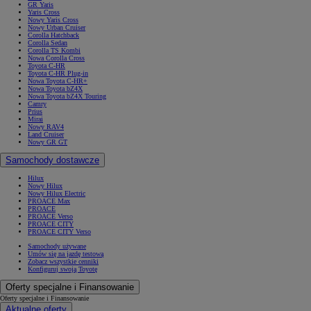
GR Yaris
Yaris Cross
Nowy Yaris Cross
Nowy Urban Cruiser
Corolla Hatchback
Corolla Sedan
Corolla TS Kombi
Nowa Corolla Cross
Toyota C-HR
Toyota C-HR Plug-in
Nowa Toyota C-HR+
Nowa Toyota bZ4X
Nowa Toyota bZ4X Touring
Camry
Prius
Mirai
Nowy RAV4
Land Cruiser
Nowy GR GT
Samochody dostawcze
Hilux
Nowy Hilux
Nowy Hilux Electric
PROACE Max
PROACE
PROACE Verso
PROACE CITY
PROACE CITY Verso
Samochody używane
Umów się na jazdę testową
Zobacz wszystkie cenniki
Konfiguruj swoją Toyotę
Oferty specjalne i Finansowanie
Oferty specjalne i Finansowanie
Aktualne oferty