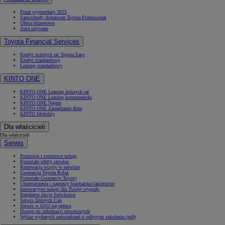
Finał wyprzedaży 2025
Samochody dostawcze Toyota Professional
Oferta biznesowa
Auta używane
Toyota Financial Services
Kredyt niższych rat Toyota Easy
Kredyt standardowy
Leasing standardowy
KINTO ONE
KINTO ONE Leasing niższych rat
KINTO ONE Leasing konsumencki
KINTO ONE Najem
KINTO ONE Zarządzanie flotą
KINTO Mobility
Dla właścicieli
Dla właścicieli
Serwis
Promocje i sezonowe usługi
Pozostałe oferty serwisu
Rezerwacja wizyty w serwisie
Gwarancja Toyota Relax
Pozostałe Gwarancje Toyoty
Ubezpieczenia i naprawy blacharsko-lakiernicze
Innowacyjne usługi dla Twojej wygody
Bezpłatne Akcje Serwisowe
Serwis Dobrych Cen
Serwis w ASO się opłaca
Dostęp do informacji serwisowych
Wykaz wydanych zaświadczeń o odbytym szkoleniu (pdf)