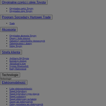
Oryginalne części i oleje Toyota
Oryginalne części Toyoty
Oryginalne oleje Toyoty
Program Sprzedaży Hurtowej Trade
Trade
Akcesoria
Oryginalne akcesoria Toyoty
Opony i koła zimowe
Zabudowy samochodów dostawczych
Zabezpieczenia i alarmy
Sklep Toyoty
Strefa klienta
Aplikacja MyToyota
Instrukcje obsługi
Aktualizacja map
System Bluetooth®
Karty Ratownicze
Technologie
Technologie
Elektromobilność
Lider elektromobilności
Napęd hybrydowy
Napęd hybrydowy typu plug-in
Napęd wodorowy
Napęd elektryczny na baterię
Zasięg aut elektrycznych
Zalety posiadania aut elektrycznych