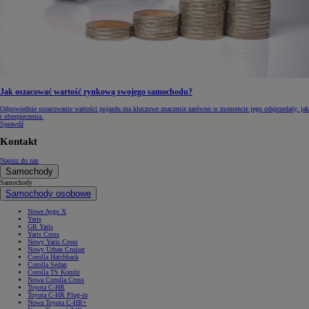
Jak oszacować wartość rynkową swojego samochodu?
Odpowiednie oszacowanie wartości pojazdu ma kluczowe znaczenie zarówno w momencie jego odsprzedaży, jak
i ubezpieczenia.
Sprawdź
Kontakt
Napisz do nas
Samochody
Samochody
Samochody osobowe
Nowe Aygo X
Yaris
GR Yaris
Yaris Cross
Nowy Yaris Cross
Nowy Urban Cruiser
Corolla Hatchback
Corolla Sedan
Corolla TS Kombi
Nowa Corolla Cross
Toyota C-HR
Toyota C-HR Plug-in
Nowa Toyota C-HR+