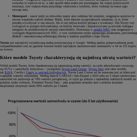
wszystko to wpływa na to, w jaki sposób dana marka jest postrzegana. Im więcej pozytywnych
konotacji, tym większa duma przyszłego właściciela z symbolu, który widnieje na masce jego
nowego auta.
Motorsport
– nawet jeżeli na celowniku mamy auto rodzinne lub miejskie, osiągnięcia sportowe to
zawsze wspaniała wartość dodana. Marki, które darzone są największym uznaniem, to te, które
potrafią wywoływać w nas emocje. Ale to nie jedyna korzyść płynąca z rywalizacji. Dla Toyoty tory
wyścigowe to poligon doświadczalny, na którym testowane i dopracowywane są nowinki trafiające
następnie do produkowanych seryjnie samochodów. Dominacja w
rajdach WRC
oraz osiągnięcia w
wyścigach długodystansowych WEC, w tym wielokrotne tytuły najlepszego producenta, potwierdzają
dbałość i zaawansowaną technologię obecną w każdym pojeździe z logo Toyoty.
Toyota
jest najczęściej wyszukiwaną marką motoryzacyjną w Google. Według analizy przeprowadzonej przez
comparethemarket.com.au japoński koncern budził największe zainteresowanie internautów w 64 ze 155 krajów
na świecie.
Które modele Toyoty charakteryzują się najniższą utratą wartości?
Wśród modeli Toyoty, które charakteryzują się najmniejszą utratą wartości, na czoło zdecydowanie wysuwają
się SUV-y i samochody hybrydowe – szczególnie
Toyota Land Cruiser
,
Toyota Yaris
oraz takie modele,
jak
RAV4
, Corolla i
Camry w wersjach hybrydowych
. Toyota Land Cruiser od lat uznawana jest za lidera pod
względem wartości rezydualnej. Według danych CARFAX i Info-Ekspert z 2024 roku po 3 latach użytkowania
samochód ten zachowuje aż 74% wartości początkowej, co czyni go jednym z najbardziej stabilnych modeli na
polskim rynku wtórnym. Podobnie Toyota Yaris – jako popularne miejskie auto z niskimi kosztami
eksploatacji utrzymuje około 69% wartości po 3 latach.