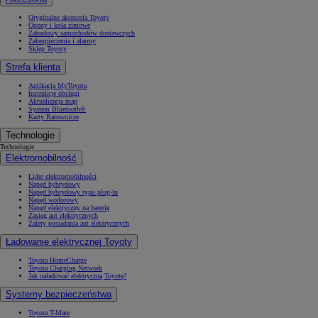
Oryginalne akcesoria Toyoty
Opony i koła zimowe
Zabudowy samochodów dostawczych
Zabezpieczenia i alarmy
Sklep Toyoty
Strefa klienta
Aplikacja MyToyota
Instrukcje obsługi
Aktualizacja map
System Bluetooth®
Karty Ratownicze
Technologie
Technologie
Elektromobilność
Lider elektromobilności
Napęd hybrydowy
Napęd hybrydowy typu plug-in
Napęd wodorowy
Napęd elektryczny na baterię
Zasięg aut elektrycznych
Zalety posiadania aut elektrycznych
Ładowanie elektrycznej Toyoty
Toyota HomeCharge
Toyota Charging Network
Jak naładować elektryczną Toyotę?
Systemy bezpieczeństwa
Toyota T-Mate