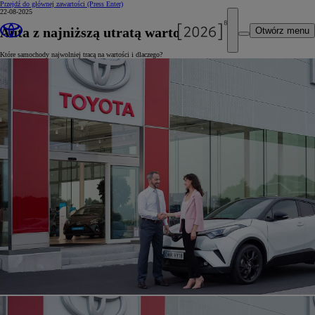
Przejdź do głównej zawartości
(Press Enter)
22-08-2025
Auta z najniższą utratą wartości
Otwórz menu
Które samochody najwolniej tracą na wartości i dlaczego?