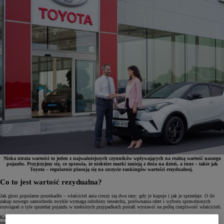
Niska utrata wartości to jeden z najważniejszych czynników wpływających na realną wartość naszego
pojazdu. Przyjrzyjmy się, co sprawia, że niektóre marki tanieją z dnia na dzień, a inne – takie jak
Toyota – regularnie plasują się na szczycie rankingów wartości rezydualnej.
Co to jest wartość rezydualna?
Jak głosi popularne porzekadło – właściciel auta cieszy się dwa razy: gdy je kupuje i jak je sprzedaje. O ile
zakup nowego samochodu zwykle wymaga odrobiny researchu, porównania ofert i wyboru sprawdzonych
rozwiązań o tyle sprzedaż pojazdu w niektórych przypadkach potrafi wystawić na próbę cierpliwość właścicieli.
Każdemu sprzedającemu zależy oczywiście na tym, aby uzyskać jak najwyższą cenę za swój pojazd. Dzięki
temu całkowity koszt użytkowania (tzw. TCO – Total Cost of Ownership), na który składają się cena zakupu,