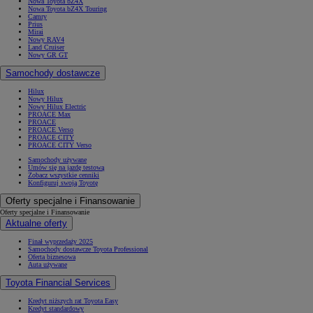
Nowa Toyota bZ4X
Nowa Toyota bZ4X Touring
Camry
Prius
Mirai
Nowy RAV4
Land Cruiser
Nowy GR GT
Samochody dostawcze
Hilux
Nowy Hilux
Nowy Hilux Electric
PROACE Max
PROACE
PROACE Verso
PROACE CITY
PROACE CITY Verso
Samochody używane
Umów się na jazdę testową
Zobacz wszystkie cenniki
Konfiguruj swoją Toyotę
Oferty specjalne i Finansowanie
Oferty specjalne i Finansowanie
Aktualne oferty
Finał wyprzedaży 2025
Samochody dostawcze Toyota Professional
Oferta biznesowa
Auta używane
Toyota Financial Services
Kredyt niższych rat Toyota Easy
Kredyt standardowy