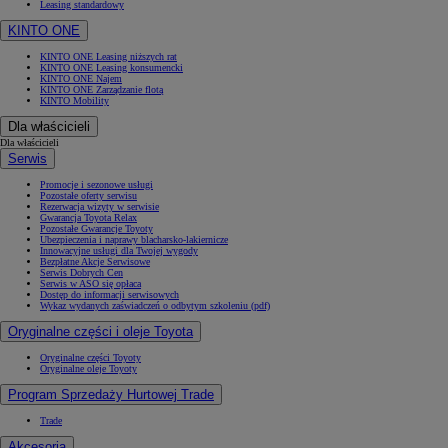
Leasing standardowy
KINTO ONE
KINTO ONE Leasing niższych rat
KINTO ONE Leasing konsumencki
KINTO ONE Najem
KINTO ONE Zarządzanie flotą
KINTO Mobility
Dla właścicieli
Dla właścicieli
Serwis
Promocje i sezonowe usługi
Pozostałe oferty serwisu
Rezerwacja wizyty w serwisie
Gwarancja Toyota Relax
Pozostałe Gwarancje Toyoty
Ubezpieczenia i naprawy blacharsko-lakiernicze
Innowacyjne usługi dla Twojej wygody
Bezpłatne Akcje Serwisowe
Serwis Dobrych Cen
Serwis w ASO się opłaca
Dostęp do informacji serwisowych
Wykaz wydanych zaświadczeń o odbytym szkoleniu (pdf)
Oryginalne części i oleje Toyota
Oryginalne części Toyoty
Oryginalne oleje Toyoty
Program Sprzedaży Hurtowej Trade
Trade
Akcesoria