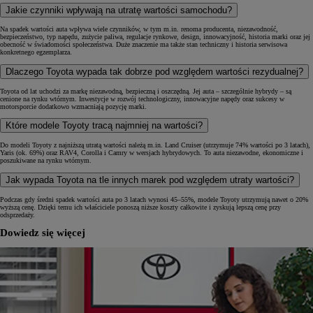
Jakie czynniki wpływają na utratę wartości samochodu?
Na spadek wartości auta wpływa wiele czynników, w tym m.in. renoma producenta, niezawodność,
bezpieczeństwo, typ napędu, zużycie paliwa, regulacje rynkowe, design, innowacyjność, historia marki oraz jej
obecność w świadomości społeczeństwa. Duże znaczenie ma także stan techniczny i historia serwisowa
konkretnego egzemplarza.
Dlaczego Toyota wypada tak dobrze pod względem wartości rezydualnej?
Toyota od lat uchodzi za markę niezawodną, bezpieczną i oszczędną. Jej auta – szczególnie hybrydy – są
cenione na rynku wtórnym. Inwestycje w rozwój technologiczny, innowacyjne napędy oraz sukcesy w
motorsporcie dodatkowo wzmacniają pozycję marki.
Które modele Toyoty tracą najmniej na wartości?
Do modeli Toyoty z najniższą utratą wartości należą m.in. Land Cruiser (utrzymuje 74% wartości po 3 latach),
Yaris (ok. 69%) oraz RAV4, Corolla i Camry w wersjach hybrydowych. To auta niezawodne, ekonomiczne i
poszukiwane na rynku wtórnym.
Jak wypada Toyota na tle innych marek pod względem utraty wartości?
Podczas gdy średni spadek wartości auta po 3 latach wynosi 45–55%, modele Toyoty utrzymują nawet o 20%
wyższą cenę. Dzięki temu ich właściciele ponoszą niższe koszty całkowite i zyskują lepszą cenę przy
odsprzedaży.
Dowiedz się więcej