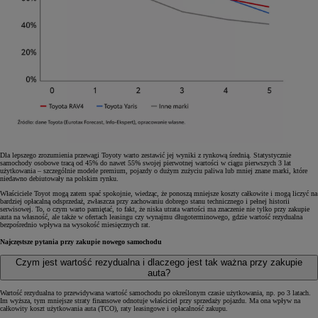
Dla lepszego zrozumienia przewagi Toyoty warto zestawić jej wyniki z rynkową średnią. Statystycznie
samochody osobowe tracą od 45% do nawet 55% swojej pierwotnej wartości w ciągu pierwszych 3 lat
użytkowania – szczególnie modele premium, pojazdy o dużym zużyciu paliwa lub mniej znane marki, które
niedawno debiutowały na polskim rynku.
Właściciele Toyot mogą zatem spać spokojnie, wiedząc, że ponoszą mniejsze koszty całkowite i mogą liczyć na
bardziej opłacalną odsprzedaż, zwłaszcza przy zachowaniu dobrego stanu technicznego i pełnej historii
serwisowej. To, o czym warto pamiętać, to fakt, że niska utrata wartości ma znaczenie nie tylko przy zakupie
auta na własność, ale także w ofertach leasingu czy wynajmu długoterminowego, gdzie wartość rezydualna
bezpośrednio wpływa na wysokość miesięcznych rat.
Najczęstsze pytania przy zakupie nowego samochodu
Czym jest wartość rezydualna i dlaczego jest tak ważna przy zakupie
auta?
Wartość rezydualna to przewidywana wartość samochodu po określonym czasie użytkowania, np. po 3 latach.
Im wyższa, tym mniejsze straty finansowe odnotuje właściciel przy sprzedaży pojazdu. Ma ona wpływ na
całkowity koszt użytkowania auta (TCO), raty leasingowe i opłacalność zakupu.