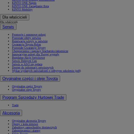
KINTO ONE Najem
KINTO ONE Zarządzanie flotą
KINTO Mobility
Dla właścicieli
Dla właścicieli
Serwis
Promocje i sezonowe usługi
Pozostałe oferty serwisu
Rezerwacja wizyty w serwisie
Gwarancja Toyota Relax
Pozostałe Gwarancje Toyoty
Ubezpieczenia i naprawy blacharsko-lakiernicze
Innowacyjne usługi dla Twojej wygody
Bezpłatne Akcje Serwisowe
Serwis Dobrych Cen
Serwis w ASO się opłaca
Dostęp do informacji serwisowych
Wykaz wydanych zaświadczeń o odbytym szkoleniu (pdf)
Oryginalne części i oleje Toyota
Oryginalne części Toyoty
Oryginalne oleje Toyoty
Program Sprzedaży Hurtowej Trade
Trade
Akcesoria
Oryginalne akcesoria Toyoty
Opony i koła zimowe
Zabudowy samochodów dostawczych
Zabezpieczenia i alarmy
Sklep Toyoty