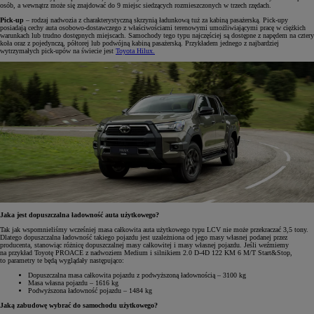
osób, a wewnątrz może się znajdować do 9 miejsc siedzących rozmieszczonych w trzech rzędach.
Pick-up
– rodzaj nadwozia z charakterystyczną skrzynią ładunkową tuż za kabiną pasażerską. Pick-upy
posiadają cechy auta osobowo-dostawczego z właściwościami terenowymi umożliwiającymi pracę w ciężkich
warunkach lub trudno dostępnych miejscach. Samochody tego typu najczęściej są dostępne z napędem na cztery
koła oraz z pojedynczą, półtorej lub podwójną kabiną pasażerską. Przykładem jednego z najbardziej
wytrzymałych pick-upów na świecie jest
Toyota Hilux.
Jaka jest dopuszczalna ładowność auta użytkowego?
Tak jak wspomnieliśmy wcześniej masa całkowita auta użytkowego typu LCV nie może przekraczać 3,5 tony.
Dlatego dopuszczalna ładowność takiego pojazdu jest uzależniona od jego masy własnej podanej przez
producenta, stanowiąc różnicę dopuszczalnej masy całkowitej i masy własnej pojazdu. Jeśli weźmiemy
na przykład Toyotę PROACE z nadwoziem Medium i silnikiem 2.0 D-4D 122 KM 6 M/T Start&Stop,
to parametry te będą wyglądały następująco:
Dopuszczalna masa całkowita pojazdu z podwyższoną ładownością – 3100 kg
Masa własna pojazdu – 1616 kg
Podwyższona ładowność pojazdu – 1484 kg
Jaką zabudowę wybrać do samochodu użytkowego?