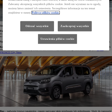
Zalecamy akceptację wszystkich plików cookie. Jeżeli nie wyrażasz na to zgody,
możesz łatwo zmienić ich ustawienia. Szczegółowe informacje na ten temat
znajdziesz w naszej
Polityce plików cookie.
Jakie są rodzaje nadwozi w samochodach użytkowych?
Odrzuć wszystkie
Zaakceptuj wszystkie
Furgon
– typ nadwozia przeznaczony wyłącznie do przewozu towarów, bez możliwości zamontowania
w przestrzeni ładunkowej siedzeń dla pasażerów. Posiada sztywne ściany i dach oraz rozmaite rodzaje drzwi
w części tylnej, na przykład boczne przesuwne, tylne dzielone lub uchylne.
Ustawienia plików cookie
Van
– nadwozie wielozadaniowe, które może być dostosowane zarówno do przewożenia ładunków, jak i osób.
Kombivan
– kompaktowe, nowoczesne nadwozie posiadające cechy kombi i vana, jednak o nieco mniejszych
wymiarach niż van oraz bardziej masywne niż kombi. Przykładem takiego auta użytkowego jest
Toyota
PROACE City Verso
.
Bus
– nadwozie typowo pasażerskie, czasem nazywane także minibusem lub mikrobusem. Służy do transportu