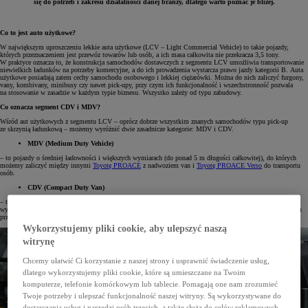
się do potrzeb i zakresu działalności danej branży, dlatego warto poznać je bliżej.
Co to jest auto użytkowe?
W największym uproszczeniu lekkie auta użytkowe (LCV – Light Commercial Vehicle) to takie pojazdy,
których przeznaczeniem jest przewóz towarów lub osób, a ich masa całkowita nie przekracza 3,5 tony.
W praktyce oznacza to, że konstrukcja samochodów dostawczych z segmentu LCV umożliwia transportowanie
niewielkich ładunków na potrzeby komercyjne, a do ich prowadzenia wystarcza prawo jazdy kategorii B. Auta
użytkowe posiadają zatem cechy samochodu osobowego i lekkiej ciężarówki. Można do nich zaliczyć furgony,
vany, kombivany, minibusy czy nawet pick-upy, przy czym ich funkcjonalność i wszechstronność pozwala
na stosowanie w zasadzie w każdym typie biznesu. Wszystko zależy od typu zabudowy.
Co oznacza segment CDV i MDV?
Wśród aut użytkowych z segmentu LCV – oprócz dobrze wszystkim znanych samochodów typu pick-up
ze skrzynią ładunkową – możemy wyróżnić dwie zasadnicze kategorie: MDV i CDV.
MDV (Medium Duty Vehicle)
– to pojazdy o średniej ładowności i większych wymiarach (do ponad 5 m długości całkowitej), do których
możemy zaliczyć między innymi
Toyotę PROACE
z nadwoziem van i
Toyotę PROACE Verso
do transportu
osób.
CDV (Compact Duty Van)
– to także pojazdy o średniej ładowności, jednak charakteryzują się mniejszymi, bardziej kompaktowymi
wymiarami typu kombivan i są przeznaczone raczej do realizacji dostaw w warunkach miejskich. Klasycznym
przykładem takiego auta jest
Toyota PROACE City
oraz
Toyota PROACE City Verso.
Wykorzystujemy pliki cookie, aby ulepszyć naszą
witrynę
Chcemy ułatwić Ci korzystanie z naszej strony i usprawnić świadczenie usług,
dlatego wykorzystujemy pliki cookie, które są umieszczane na Twoim
komputerze, telefonie komórkowym lub tablecie. Pomagają one nam zrozumieć
Twoje potrzeby i ulepszać funkcjonalność naszej witryny. Są wykorzystywane do
dostarczania usług i narzędzi osób trzecich, a także służą do celów reklamowych.