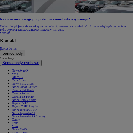
Na co zwrócić uwagę przy zakupie samochodu używanego?
Zanim zdecydujemy się na zakup samochodu używanego, warto wiedzieć o kilku niezbędnych czynnościach,
które pozwolą nam zweryfikować faktyczny stan auta.
Sprawdź
Kontakt
Napisz do nas
Samochody
Samochody
Samochody osobowe
Nowe Aygo X
Yaris
GR Yaris
Yaris Cross
Nowy Yaris Cross
Nowy Urban Cruiser
Corolla Hatchback
Corolla Sedan
Corolla TS Kombi
Nowa Corolla Cross
Toyota C-HR
Toyota C-HR Plug-in
Nowa Toyota C-HR+
Nowa Toyota bZ4X
Nowa Toyota bZ4X Touring
Camry
Prius
Mirai
Nowy RAV4
Land Cruiser