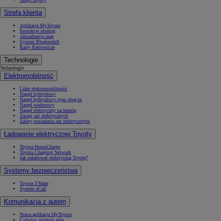
Strefa klienta
Aplikacja MyToyota
Instrukcje obsługi
Aktualizacja map
System Bluetooth®
Karty Ratownicze
Technologie
Technologie
Elektromobilność
Lider elektromobilności
Napęd hybrydowy
Napęd hybrydowy typu plug-in
Napęd wodorowy
Napęd elektryczny na baterię
Zasięg aut elektrycznych
Zalety posiadania aut elektrycznych
Ładowanie elektrycznej Toyoty
Toyota HomeCharge
Toyota Charging Network
Jak naładować elektryczną Toyotę?
Systemy bezpieczeństwa
Toyota T-Mate
System eCall
Komunikacja z autem
Nowa aplikacja MyToyota
Cyfrowy opiekun auta