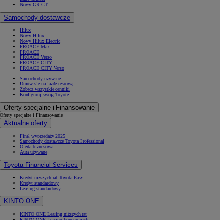
Nowy GR GT
Samochody dostawcze
Hilux
Nowy Hilux
Nowy Hilux Electric
PROACE Max
PROACE
PROACE Verso
PROACE CITY
PROACE CITY Verso
Samochody używane
Umów się na jazdę testową
Zobacz wszystkie cenniki
Konfiguruj swoją Toyotę
Oferty specjalne i Finansowanie
Oferty specjalne i Finansowanie
Aktualne oferty
Finał wyprzedaży 2025
Samochody dostawcze Toyota Professional
Oferta biznesowa
Auta używane
Toyota Financial Services
Kredyt niższych rat Toyota Easy
Kredyt standardowy
Leasing standardowy
KINTO ONE
KINTO ONE Leasing niższych rat
KINTO ONE Leasing konsumencki