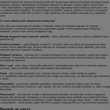
Większość dobrych aut użytkowych posiada możliwość dostosowania nadwozia do potrzeb dowolnego biznesu.
Zabudowy specjalne, niestandardowe modyfikacje nadwozia czy akcesoria o bardzo wąskim zastosowaniu –
wybór odpowiednich, oryginalnych elementów wyposażenia zagwarantuje firmie realizację zamówień na czas
i w profesjonalnych warunkach. Na rynku dostępne są chłodnie, izotermy, zabudowy serwisowe czy kampery,
a dodatkowo warto wybrać taki typ drzwi w części użytkowej, aby jak najlepiej sprawdzał się w codziennej
pracy.
Co warto wiedzieć przed zakupem auta użytkowego?
Aby zakup auta użytkowego był strzałem w dziesiątkę, dobrze jest dokładnie zapoznać się z danymi
technicznymi i wszystkimi najważniejszymi parametrami pojazdu. Poniżej przedstawiamy krótką listę
elementów, na które warto zwrócić szczególną uwagę.
Rodzaje dostępnych typów nadwozi i zabudów
– pełna, przeszklona, towarowa, osobowa, dodatkowe drzwi
przesuwne itp.
Wymiary zewnętrze
– oprócz długości, szerokości i wysokości całkowitej dobrze jest przeanalizować także
wymiary otworu załadunkowego, prześwit nadwozia czy minimalną wysokość progu załadunku, gdyż każdy
centymetr może mieć znaczenie w praktyce.
Pojemność użytkowa
– podawana jest w metrach sześciennych lub w liczbie europalet i określa ilość miejsca
na ładunek. W przypadku aut użytkowych przeznaczonych do przewozu osób warto przewidzieć, jaką liczbę
osób będziemy przewozić.
Masy i wagi
– masa własna, dopuszczalna ładowność i dopuszczalna masa całkowita to absolutne minimum
informacji, jakie powinniśmy sprawdzić przed zakupem auta użytkowego.
Napęd
– jeśli poznamy pojemność, moc i moment obrotowy silnika, a także uśrednione spalanie,
to w przybliżeniu będziemy mogli określić nie tylko osiągi auta użytkowego, ale także koszty jego eksploatacji
w firmie.
Wyposażenie
– po pierwsze, dokładnie sprawdźmy wyposażenie standardowe danej wersji. Po drugie,
rozważmy, jakie elementy dodatkowe warto dokupić, aby auto użytkowe posiadało dokładnie to, czego wymaga
dany biznes.
Niezawodność
– być może jest to jeden z najważniejszych elementów, na które warto zwrócić uwagę przed
zakupem auta użytkowego. Pamiętajmy, że bezawaryjność pojazdu wprost przekłada się na skuteczność firmy
i eliminuje kosztowne naprawy czy przestoje w pracy. Dlatego warto rozważyć zakup Toyoty – marki słynącej
z niezawodności – której modele z gamy PROACE są objęte Gwarancją PRO na 3 lata lub milion kilometrów.
Dowiedz się więcej