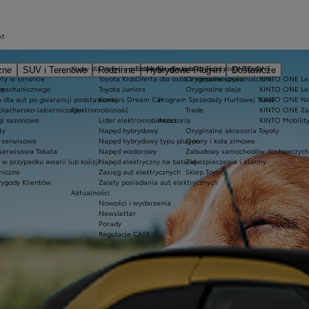
kt
Kluby dla dzieci i młodzieży
Ekobonus dla hybryd Toyoty
Oryginalne części i oleje Toyoty
KINTO ONE
zne
SUV i Terenowe
Rodzinne
Hybrydowe Plug-in
Dostawcze
ty w serwisie
Toyota Kids
Oferta dla osób z niepełnosprawnościami
Oryginalne części
KINTO ONE Lea
sy
 mechanicznego
Toyota Juniors
Oryginalne oleje
KINTO ONE Le
a dla aut po gwarancji podstawowej
Konkurs Dream Car
Program Sprzedaży Hurtowej Trade
KINTO ONE N
blacharsko-lakierniczego
Elektromobilność
Trade
KINTO ONE Zar
ugi sezonowe
Lider elektromobilności
Akcesoria
KINTO Mobilit
ty
Napęd hybrydowy
Oryginalne akcesoria Toyoty
e serwisowe
Napęd hybrydowy typu plug-in
Opony i koła zimowe
 serwisowa Takata
Napęd wodorowy
Zabudowy samochodów dostawczych
 przypadku awarii lub kolizji
Napęd elektryczny na baterię
Zabezpieczenia i alarmy
niczne
Zasięg aut elektrycznych
Sklep Toyoty
wygody Klientów
Zalety posiadania aut elektrycznych
Aktualności
Nowości i wydarzenia
Newsletter
Porady
Regulacje CAFE