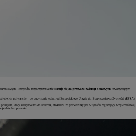
rze zarobkowym. Przepisów rozporządzenia
nie stosuje się do przewozu zwierząt domowych
towarzyszących
jedynie ich uchwalenie – po otrzymaniu opinii od Europejskiego Urzędu ds. Bezpieczeństwa Żywności (EFSA).
 policjant, który zatrzyma nas do kontroli, stwierdzi, że przewozimy psa w sposób zagrażający bezpieczeństwu,
pojeździe lub poza nim.