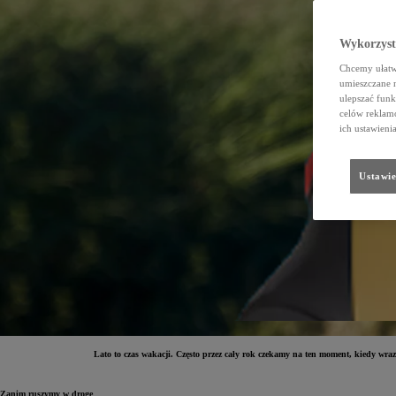
Wykorzystu
Chcemy ułatwi
umieszczane 
ulepszać funk
celów reklamo
ich ustawieni
Ustawie
Lato to czas wakacji. Często przez cały rok czekamy na ten moment, kiedy wr
Zanim ruszymy w drogę