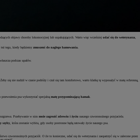
godzących objawy choroby lokomocyjnej lub uspakajających. Warto więc wcześniej
udać się do weterynarza
,
i też tego, kiedy będziemy
zmuszeni do nagłego hamowania.
właszcza podczas upałów.
. Żeby się nie nudził w czasie podróży i czuł się tam komfortowo, warto klatkę tę wyposażyć w matę ochronną,
przewożenia psa wykorzystać specjalną
matę przypominającą hamak
.
ę rozgrzewa. Przebywanie w nim
może zagrozić zdrowiu i życiu
naszego czworonożnego przyjaciela.
y szyby
, która zostanie wybita, gdy osoby postronne będą ratowały życie naszego psa.
stwo czworonożnych przyjaciół. O ile to konieczne, udać się do weterynarza i zaopatrzyć się w zalecone przez
o stracić.