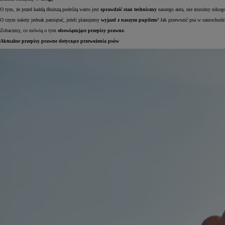
O tym, że przed każdą dłuższą podróżą warto jest
sprawdzić stan techniczny
naszego auta, nie musimy nikogo 
O czym należy jednak pamiętać, jeżeli planujemy
wyjazd z naszym pupilem
? Jak przewozić psa w samochodz
Zobaczmy, co mówią o tym
obowiązujące przepisy prawne.
Aktualne przepisy prawne dotyczące przewożenia psów