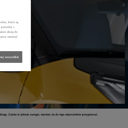
okie, które są
potrzeby i
także służą do
łatwo zmienić
uj wszystkie
 drogę. Zanim to jednak nastąpi, musimy się do tego odpowiednio przygotować.