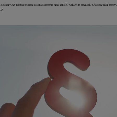
przekonywać. Drobna z pozoru usterka skutecznie może zakłócić wakacyjną przygodę, zwłaszcza jeżeli przeby
ie?