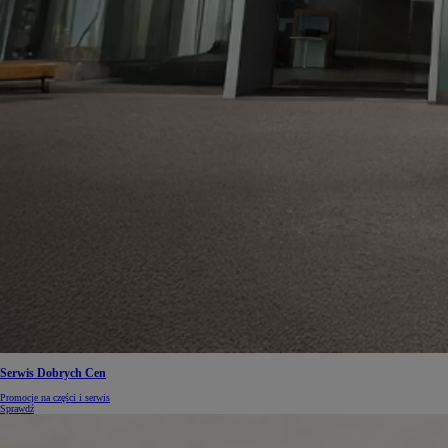
Od
105 300 zł
Corolla Hatchback
HYBRID
Serwis Dobrych Cen
Promocje na części i serwis
Sprawdź