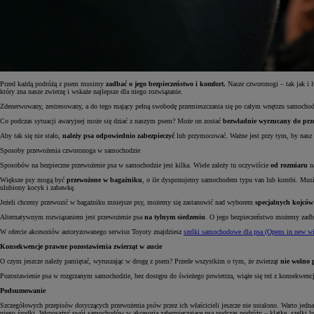
Przed każdą podróżą z psem musimy
zadbać o jego bezpieczeństwo i komfort.
Nasze czworonogi – tak jak i 
który zna nasze zwierzę i wskaże najlepsze dla niego rozwiązanie.
Zdenerwowany, zestresowany, a do tego mający pełną swobodę przemieszczania się po całym wnętrzu samocho
Co podczas sytuacji awaryjnej może się dziać z naszym psem? Może on zostać
bezwładnie wyrzucany do przod
Aby tak się nie stało,
należy psa odpowiednio zabezpieczyć
lub przymocować. Ważne jest przy tym, by nasz 
Sposoby przewożenia czworonoga w samochodzie
Sposobów na bezpieczne przewożenie psa w samochodzie jest kilka. Wiele zależy tu oczywiście
od rozmiaru
n
Większe psy mogą być
przewożone w bagażniku
, o ile dysponujemy samochodem typu van lub kombi. Musi
ulubiony kocyk i zabawkę.
Jeżeli chcemy przewozić w bagażniku mniejsze psy, możemy się zastanowić nad wyborem
specjalnych kojców
Alternatywnym rozwiązaniem jest przewożenie psa
na tylnym siedzeniu
. O jego bezpieczeństwo możemy zadb
W ofercie akcesoriów autoryzowanego serwisu Toyoty znajdziesz
szelki samochodowe dla psa
(Opens in new w
Konsekwencje prawne pozostawienia zwierząt w aucie
O czym jeszcze należy pamiętać, wyruszając w drogę z psem? Przede wszystkim o tym, że zwierząt
nie wolno 
Pozostawienie psa w rozgrzanym samochodzie, bez dostępu do świeżego powietrza, wiąże się też z konsekwen
Podsumowanie
Szczegółowych przepisów dotyczących przewożenia psów przez ich właścicieli jeszcze nie ustalono. Warto jedna
niego środki. Wyposażyć swój samochodów w akcesoria zabezpieczające psa podczas podróży – klatkę, szelki l