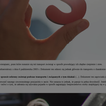
wierzętami, przez które rozumie się też transport zwierząt w sposób powodujący ich zbędne cierpienie i stres.
nfrastruktury z dnia 6 października 2003 r. Dokument ten odnosi się jednak głównie do transportu o charakte
 sprawie ochrony zwierząt podczas transportu i związanych z tym działań
(...). Dokument ten zapowiada 
ewozić naszego czworonożnego przyjaciela w aucie. Nie oznacza to jednak, że panuje tu pełna dowolność. Jeżeli
 mówi o tym, że zabrania się używania pojazdu w sposób zagrażający bezpieczeństwu osoby znajdującej się w 