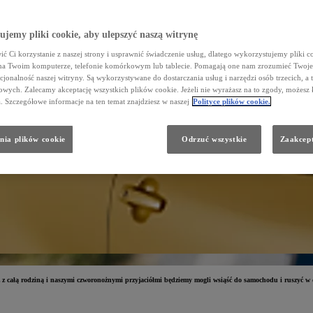
jemy pliki cookie, aby ulepszyć naszą witrynę
ć Ci korzystanie z naszej strony i usprawnić świadczenie usług, dlatego wykorzystujemy pliki co
na Twoim komputerze, telefonie komórkowym lub tablecie. Pomagają one nam zrozumieć Twoje 
cjonalność naszej witryny. Są wykorzystywane do dostarczania usług i narzędzi osób trzecich, a 
wych. Zalecamy akceptację wszystkich plików cookie. Jeżeli nie wyrażasz na to zgody, możesz 
a. Szczegółowe informacje na ten temat znajdziesz w naszej
Polityce plików cookie.
nia plików cookie
Odrzuć wszystkie
Zaakcept
az z całą rodziną i naszymi czworonożnymi przyjaciółmi będziemy mogli wsiąść do samochodu i ruszyć w