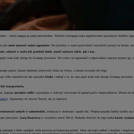
ludzie – różnie reagują na jazdę samochodem. Niektóre wymagają wręcz zaaplikowania specjalnych środków ła
du pies
może stanowić realne zagrożenie
. Nie jesteśmy w stanie przewidzieć wszystkich sytuacji na drodze, an
u, uderzyć w szybę lub przednie fotele, zranić zarówno siebie, jak i nas.
pupil miał stały dostęp do świeżego powietrza. Nie wolno też zapominać o odpowiednio częstym pojeniu go, z
aszego pupila. Inaczej będziemy przewozili yorka czy teriera, a inaczej owczarka lub doga.
my tylko zainstalować tam specjalne
klatki
i zadbać o to, by nasz pupil miał stały dostęp świeżego powietrza
 lub transporterów.
ać, kupując
specjalne szelki
wyposażone w uchwyty mocowane do gniazd pasów bezpieczeństwa. Można też do 
indow)
. Zapraszamy do serwisu Toyoty, aby je zamówić.
pozostawiać samych w samochodzie
, zwłaszcza w słoneczne i upalne dni. Wnętrze pojazdu bardzo szybko si
cjami prawnymi i
karą finansową
w wysokości nawet 500 zł. Niekiedy doliczyć do tego trzeba
koszty wymian
k pamiętać o kilku zasadach, które pozwolą na bezpieczną podróż. Warto zawczasu zadbać o komfort i bezpieczeń
ub matę. I nie pozostawiać naszego czworonożnego przyjaciela samego w samochodzie w ulane dni, bo możemy g