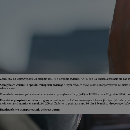
Zacznijmy od Ustawy z dnia 21 sierpnia 1997 r. o ochronie zwierząt. Art. 6. pkt 1a. zabrania znęcania się nad z
Szczegółowe warunki i sposób transportu zwierząt
, w tym również psów, określa Rozporządzenie Ministra I
właścicielowi.
Od
81 900 zł
O zasadach przewozu psów nie mówi również rozporządzenie Rady (WE) nr 1/2005 z dnia 22 grudnia 2004 r.
w
Yaris Cross
Również
w przepisach o ruchu drogowym
próżno jest szukać szczegółowych informacji o tym, jak należy prz
HYBRID
może wystawić
mandat w wysokości 200 zł
. Zrobi to na podstawie
art. 60 pkt 1 Kodeksu drogowego,
który
Bezpieczeństwo transportowania zwierząt autem