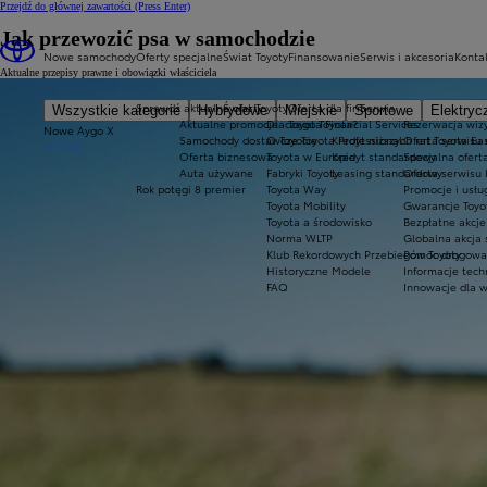
Przejdź do głównej zawartości
(Press Enter)
Jak przewozić psa w samochodzie
Nowe samochody
Oferty specjalne
Świat Toyoty
Finansowanie
Serwis i akcesoria
Konta
Aktualne przepisy prawne i obowiązki właściciela
Sprawdź aktualne oferty
Świat Toyoty
Oferta dla firm
Serwis
Wszystkie kategorie
Hybrydowe
Miejskie
Sportowe
Elektryc
Aktualne promocje
Dlaczego Toyota?
Toyota Financial Services
Rezerwacja wizy
Nowe Aygo X
Samochody dostawcze Toyota Professional
O Toyocie
Kredyt niższych rat Toyota Ea
Oferta serwisu
HYBRID
Oferta biznesowa
Toyota w Europie
Kredyt standardowy
Specjalna ofert
Auta używane
Fabryki Toyoty
Leasing standardowy
Oferta serwisu 
Rok potęgi 8 premier
Toyota Way
Promocje i usł
Toyota Mobility
Gwarancje Toyo
Toyota a środowisko
Bezpłatne akcj
Norma WLTP
Globalna akcja
Klub Rekordowych Przebiegów Toyoty
Pomoc drogowa w
Historyczne Modele
Informacje tech
FAQ
Innowacje dla 