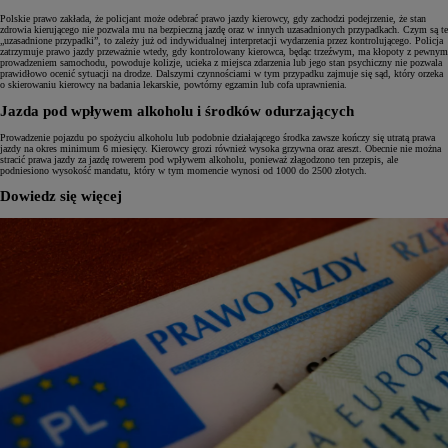
Polskie prawo zakłada, że policjant może odebrać prawo jazdy kierowcy, gdy zachodzi podejrzenie, że stan
zdrowia kierującego nie pozwala mu na bezpieczną jazdę oraz w innych uzasadnionych przypadkach. Czym są te
„uzasadnione przypadki”, to zależy już od indywidualnej interpretacji wydarzenia przez kontrolującego. Policja
zatrzymuje prawo jazdy przeważnie wtedy, gdy kontrolowany kierowca, będąc trzeźwym, ma kłopoty z pewnym
prowadzeniem samochodu, powoduje kolizje, ucieka z miejsca zdarzenia lub jego stan psychiczny nie pozwala
prawidłowo ocenić sytuacji na drodze. Dalszymi czynnościami w tym przypadku zajmuje się sąd, który orzeka
o skierowaniu kierowcy na badania lekarskie, powtórny egzamin lub cofa uprawnienia.
Jazda pod wpływem alkoholu i środków odurzających
Prowadzenie pojazdu po spożyciu alkoholu lub podobnie działającego środka zawsze kończy się utratą prawa
jazdy na okres minimum 6 miesięcy. Kierowcy grozi również wysoka grzywna oraz areszt. Obecnie nie można
stracić prawa jazdy za jazdę rowerem pod wpływem alkoholu, ponieważ złagodzono ten przepis, ale
podniesiono wysokość mandatu, który w tym momencie wynosi od 1000 do 2500 złotych.
Dowiedz się więcej