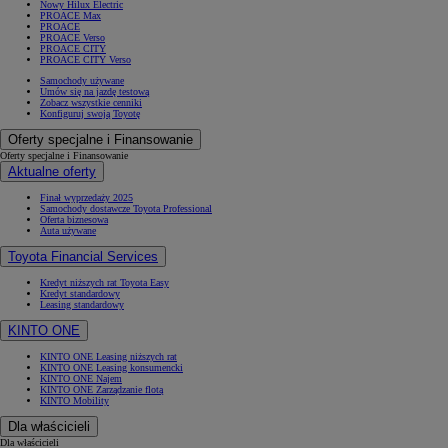
Nowy Hilux Electric
PROACE Max
PROACE
PROACE Verso
PROACE CITY
PROACE CITY Verso
Samochody używane
Umów się na jazdę testową
Zobacz wszystkie cenniki
Konfiguruj swoją Toyotę
Oferty specjalne i Finansowanie
Oferty specjalne i Finansowanie
Aktualne oferty
Finał wyprzedaży 2025
Samochody dostawcze Toyota Professional
Oferta biznesowa
Auta używane
Toyota Financial Services
Kredyt niższych rat Toyota Easy
Kredyt standardowy
Leasing standardowy
KINTO ONE
KINTO ONE Leasing niższych rat
KINTO ONE Leasing konsumencki
KINTO ONE Najem
KINTO ONE Zarządzanie flotą
KINTO Mobility
Dla właścicieli
Dla właścicieli