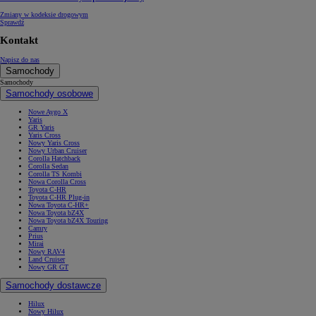
Zmiany w kodeksie drogowym
Sprawdź
Kontakt
Napisz do nas
Samochody
Samochody
Samochody osobowe
Nowe Aygo X
Yaris
GR Yaris
Yaris Cross
Nowy Yaris Cross
Nowy Urban Cruiser
Corolla Hatchback
Corolla Sedan
Corolla TS Kombi
Nowa Corolla Cross
Toyota C-HR
Toyota C-HR Plug-in
Nowa Toyota C-HR+
Nowa Toyota bZ4X
Nowa Toyota bZ4X Touring
Camry
Prius
Mirai
Nowy RAV4
Land Cruiser
Nowy GR GT
Samochody dostawcze
Hilux
Nowy Hilux