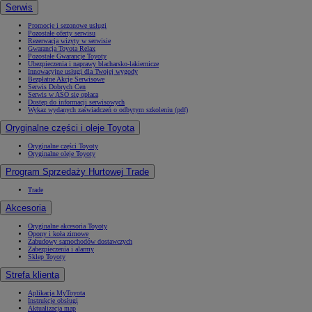
Serwis
Promocje i sezonowe usługi
Pozostałe oferty serwisu
Rezerwacja wizyty w serwisie
Gwarancja Toyota Relax
Pozostałe Gwarancje Toyoty
Ubezpieczenia i naprawy blacharsko-lakiernicze
Innowacyjne usługi dla Twojej wygody
Bezpłatne Akcje Serwisowe
Serwis Dobrych Cen
Serwis w ASO się opłaca
Dostęp do informacji serwisowych
Wykaz wydanych zaświadczeń o odbytym szkoleniu (pdf)
Oryginalne części i oleje Toyota
Oryginalne części Toyoty
Oryginalne oleje Toyoty
Program Sprzedaży Hurtowej Trade
Trade
Akcesoria
Oryginalne akcesoria Toyoty
Opony i koła zimowe
Zabudowy samochodów dostawczych
Zabezpieczenia i alarmy
Sklep Toyoty
Strefa klienta
Aplikacja MyToyota
Instrukcje obsługi
Aktualizacja map