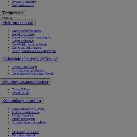
System Bluetooth®
Karty Ratownicze
Technologie
Technologie
Elektromobilność
Lider elektromobilności
Napęd hybrydowy
Napęd hybrydowy typu plug-in
Napęd wodorowy
Napęd elektryczny na baterię
Zasięg aut elektrycznych
Zalety posiadania aut elektrycznych
Ładowanie elektrycznej Toyoty
Toyota HomeCharge
Toyota Charging Network
Jak naładować elektryczną Toyotę?
Systemy bezpieczeństwa
Toyota T-Mate
System eCall
Komunikacja z autem
Nowa aplikacja MyToyota
Cyfrowy opiekun auta
Usługi Connected
Płatne subskrypcje
Toyota Connectivity Match
Skontaktuj się z nami
Polityka ciasteczek