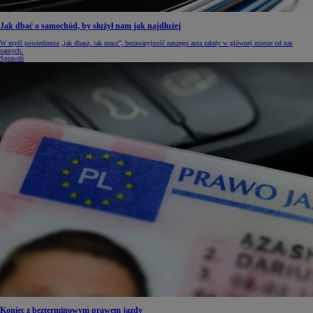
Jak dbać o samochód, by służył nam jak najdłużej
W myśl powiedzenia „jak dbasz, tak masz”, bezawaryjność naszego auta zależy w głównej mierze od nas
samych.
Sprawdź
Koniec z bezterminowym prawem jazdy