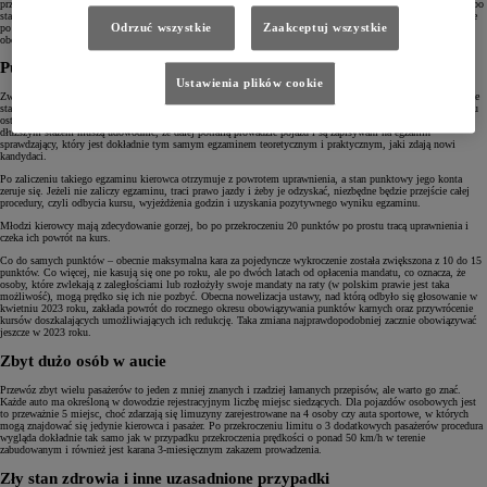
przyjęcia wniosku przez urzędnika lub w terminie 7 dni, jeżeli wymagane jest wydanie nowego dokumentu, bo
stary utracił ważność. To kolejny absurd urzędniczy, ale bez wypełnienia go nie możemy poruszać się legalnie
po drogach. Warto też pamiętać, że każdy kierowca, który zostanie przyłapany na jeździe w czasie
Odrzuć wszystkie
Zaakceptuj wszystkie
obowiązywania 3-miesięcznego zakazu, zostanie ukarany przedłużeniem tego zakazu o kolejne 3 miesiące.
Punkty karne dla kierowcy
Ustawienia plików cookie
Zwiększone kary punktowe dla kierowców to również szybka droga do utraty uprawnień. Obecnie kierowcy ze
stażem dłuższym niż rok mogą uzbierać maksymalnie 24 punkty, a tych, którzy uzyskali uprawnienia w ciągu
ostatnich 12 miesięcy, obowiązuje limit 20 punktów. Co dzieje się po przekroczeniu limitu? Kierowcy z
dłuższym stażem muszą udowodnić, że dalej potrafią prowadzić pojazd i są zapisywani na egzamin
sprawdzający, który jest dokładnie tym samym egzaminem teoretycznym i praktycznym, jaki zdają nowi
kandydaci.
Po zaliczeniu takiego egzaminu kierowca otrzymuje z powrotem uprawnienia, a stan punktowy jego konta
zeruje się. Jeżeli nie zaliczy egzaminu, traci prawo jazdy i żeby je odzyskać, niezbędne będzie przejście całej
procedury, czyli odbycia kursu, wyjeżdżenia godzin i uzyskania pozytywnego wyniku egzaminu.
Młodzi kierowcy mają zdecydowanie gorzej, bo po przekroczeniu 20 punktów po prostu tracą uprawnienia i
czeka ich powrót na kurs.
Co do samych punktów – obecnie maksymalna kara za pojedyncze wykroczenie została zwiększona z 10 do 15
punktów. Co więcej, nie kasują się one po roku, ale po dwóch latach od opłacenia mandatu, co oznacza, że
osoby, które zwlekają z zaległościami lub rozłożyły swoje mandaty na raty (w polskim prawie jest taka
możliwość), mogą prędko się ich nie pozbyć. Obecna nowelizacja ustawy, nad którą odbyło się głosowanie w
kwietniu 2023 roku, zakłada powrót do rocznego okresu obowiązywania punktów karnych oraz przywrócenie
kursów doszkalających umożliwiających ich redukcję. Taka zmiana najprawdopodobniej zacznie obowiązywać
jeszcze w 2023 roku.
Zbyt dużo osób w aucie
Przewóz zbyt wielu pasażerów to jeden z mniej znanych i rzadziej łamanych przepisów, ale warto go znać.
Każde auto ma określoną w dowodzie rejestracyjnym liczbę miejsc siedzących. Dla pojazdów osobowych jest
to przeważnie 5 miejsc, choć zdarzają się limuzyny zarejestrowane na 4 osoby czy auta sportowe, w których
mogą znajdować się jedynie kierowca i pasażer. Po przekroczeniu limitu o 3 dodatkowych pasażerów procedura
wygląda dokładnie tak samo jak w przypadku przekroczenia prędkości o ponad 50 km/h w terenie
zabudowanym i również jest karana 3-miesięcznym zakazem prowadzenia.
Zły stan zdrowia i inne uzasadnione przypadki