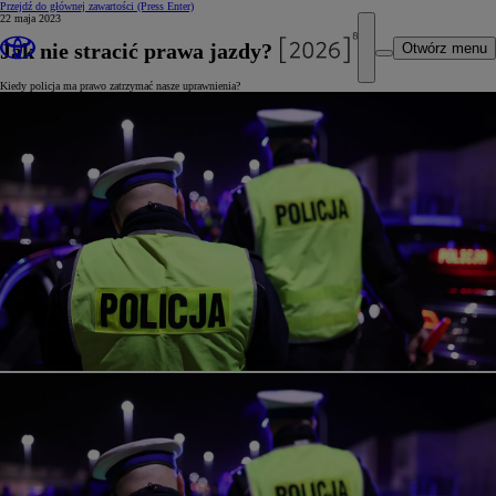
Przejdź do głównej zawartości
(Press Enter)
22 maja 2023
Jak nie stracić prawa jazdy?
Otwórz menu
Kiedy policja ma prawo zatrzymać nasze uprawnienia?