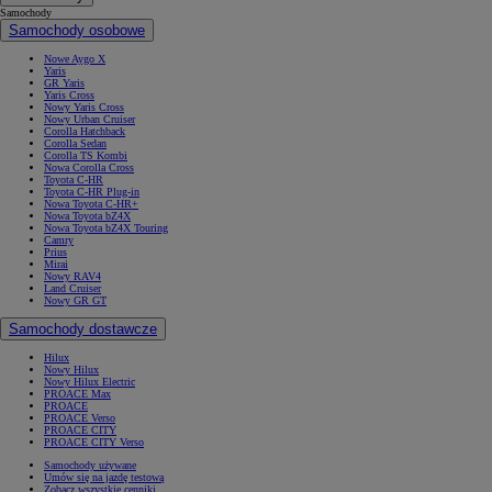
Samochody
Samochody osobowe
Nowe Aygo X
Yaris
GR Yaris
Yaris Cross
Nowy Yaris Cross
Nowy Urban Cruiser
Corolla Hatchback
Corolla Sedan
Corolla TS Kombi
Nowa Corolla Cross
Toyota C-HR
Toyota C-HR Plug-in
Nowa Toyota C-HR+
Nowa Toyota bZ4X
Nowa Toyota bZ4X Touring
Camry
Prius
Mirai
Nowy RAV4
Land Cruiser
Nowy GR GT
Samochody dostawcze
Hilux
Nowy Hilux
Nowy Hilux Electric
PROACE Max
PROACE
PROACE Verso
PROACE CITY
PROACE CITY Verso
Samochody używane
Umów się na jazdę testową
Zobacz wszystkie cenniki