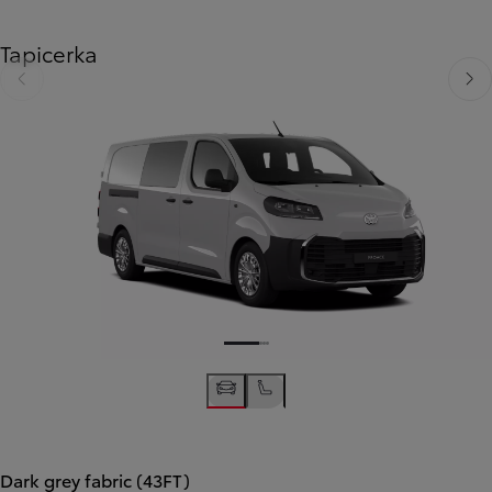
Tapicerka
Poprzedni
Nast
Poprzedni
Następny
Dark grey fabric (43FT)