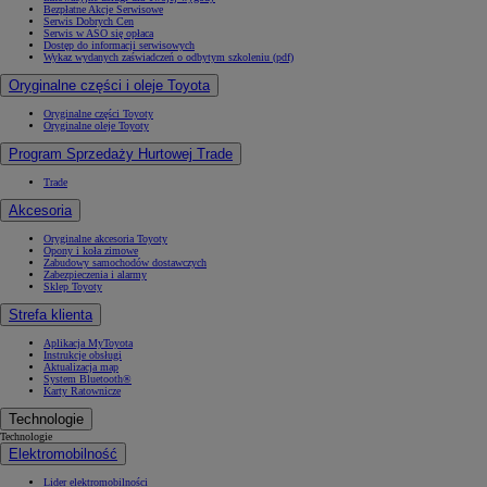
Bezpłatne Akcje Serwisowe
Serwis Dobrych Cen
Serwis w ASO się opłaca
Dostęp do informacji serwisowych
Wykaz wydanych zaświadczeń o odbytym szkoleniu (pdf)
Oryginalne części i oleje Toyota
Oryginalne części Toyoty
Oryginalne oleje Toyoty
Program Sprzedaży Hurtowej Trade
Trade
Akcesoria
Oryginalne akcesoria Toyoty
Opony i koła zimowe
Zabudowy samochodów dostawczych
Zabezpieczenia i alarmy
Sklep Toyoty
Strefa klienta
Aplikacja MyToyota
Instrukcje obsługi
Aktualizacja map
System Bluetooth®
Karty Ratownicze
Technologie
Technologie
Elektromobilność
Lider elektromobilności