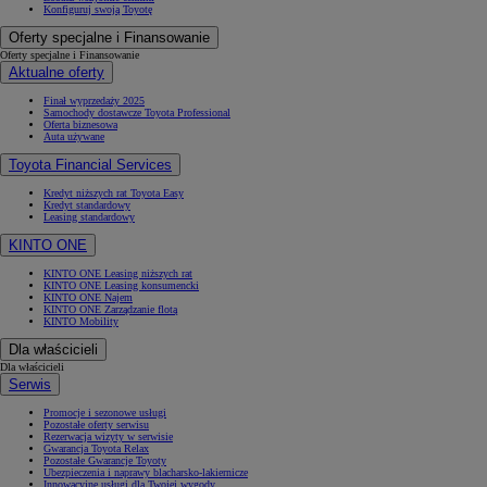
Konfiguruj swoją Toyotę
Oferty specjalne i Finansowanie
Oferty specjalne i Finansowanie
Aktualne oferty
Finał wyprzedaży 2025
Samochody dostawcze Toyota Professional
Oferta biznesowa
Auta używane
Toyota Financial Services
Kredyt niższych rat Toyota Easy
Kredyt standardowy
Leasing standardowy
KINTO ONE
KINTO ONE Leasing niższych rat
KINTO ONE Leasing konsumencki
KINTO ONE Najem
KINTO ONE Zarządzanie flotą
KINTO Mobility
Dla właścicieli
Dla właścicieli
Serwis
Promocje i sezonowe usługi
Pozostałe oferty serwisu
Rezerwacja wizyty w serwisie
Gwarancja Toyota Relax
Pozostałe Gwarancje Toyoty
Ubezpieczenia i naprawy blacharsko-lakiernicze
Innowacyjne usługi dla Twojej wygody