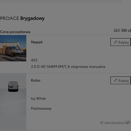
PROACE
Brygadowy
163 300 zł
Cena początkowa
Napęd
Edytuj
Napęd
Poprzedni
Następny
4X2
2.0 D-4D 144KM 6M/T
,
6-stopniowa manualna
Kolor
Edytuj
Kolor
Icy White
Podstawowy
W standardzie