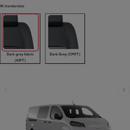
W standardzie
Dark grey fabric
Dark Grey (CMFT)
(43FT)
Poprzedni
Następny
Poprzedni
Nast