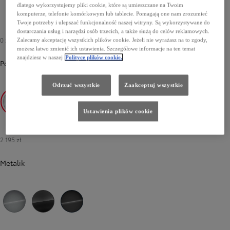
dlatego wykorzystujemy pliki cookie, które są umieszczane na Twoim
komputerze, telefonie komórkowym lub tablecie. Pomagają one nam zrozumieć
Twoje potrzeby i ulepszać funkcjonalność naszej witryny. Są wykorzystywane do
dostarczania usług i narzędzi osób trzecich, a także służą do celów reklamowych.
0 zł
Zalecamy akceptację wszystkich plików cookie. Jeżeli nie wyrażasz na to zgody,
możesz łatwo zmienić ich ustawienia. Szczegółowe informacje na ten temat
znajdziesz w naszej
Polityce plików cookie.
Podstawowy
-
Icy White
0 zł
Odrzuć wszystkie
Zaakceptuj wszystkie
Ustawienia plików cookie
Icy White
2 195 zł
Metalik
Poprzedni
Następny
Silver
Titanium Grey
Black