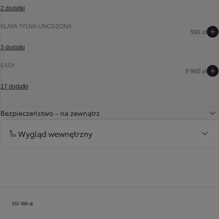
2 dodatki
KLAPA TYLNA UNOSZONA
Poprzedni
Następny
590 zł
3 dodatki
EASY
9 900 zł
17 dodatki
Bezpieczeństwo - na zewnątrz
Wygląd wewnętrzny
Twoja konfiguracja
163 300 zł