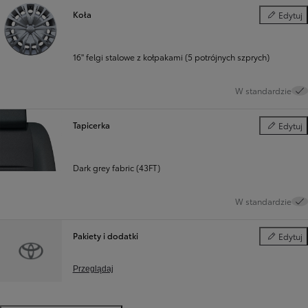
Koła
Edytuj
Koła
16" felgi stalowe z kołpakami (5 potrójnych szprych)
W standardzie
Tapicerka
Edytuj
Tapicerka
Dark grey fabric (43FT)
W standardzie
Pakiety i dodatki
Edytuj
Pakiety i d
Przeglądaj