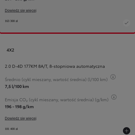
Dowiedz się więcej
163 300 zł
4X2
2.0 D-4D 177KM 8A/T
,
8-stopniowa automatyczna
Przełącz 
Średnio (cykl mieszany, wartość średnia) (l/100 km)
7,5 l/100 km
Przełącz
Emisja CO₂ (cykl mieszany, wartość średnia) (g/km)
196 - 198 g/km
Dowiedz się więcej
181 400 zł