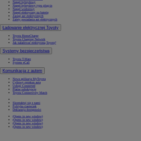
Napęd hybrydowy
Napęd hybrydowy typu plug-in
Napęd wodorowy
Napęd elektryczny na baterię
Zasięg aut elektrycznych
Zalety posiadania aut elektrycznych
Ładowanie elektrycznej Toyoty
Toyota HomeCharge
Toyota Charging Network
Jak naładować elektryczną Toyotę?
Systemy bezpieczeństwa
Toyota T-Mate
System eCall
Komunikacja z autem
Nowa aplikacja MyToyota
Cyfrowy opiekun auta
Usługi Connected
Płatne subskrypcje
Toyota Connectivity Match
Skontaktuj się z nami
Polityka ciasteczek
Deklaracja dostępności
(Opens in new window)
(Opens in new window)
(Opens in new window)
(Opens in new window)