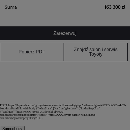
Suma
163 300 zł
Zarezerwuj
Znajdź salon i serwis
Pobierz PDF
Toyoty
POST https://dxp-webcarconfig.toyota-europe.com/v1/car-config/pl/pl?path=configure/456305c2-361e-4c72-
beac-1a1abbdad15d with body {"reduxState":{"carConfigSettings":{"loadedStepUrls":
{"configure":"https://www.toyota-wisniewski.pl/nowe-
samochody/proace/konfigurator","specs":"https://www.toyota-wisniewski.pl/nowe-
samochody/proace/specyfikacja"}}}}
Samochody