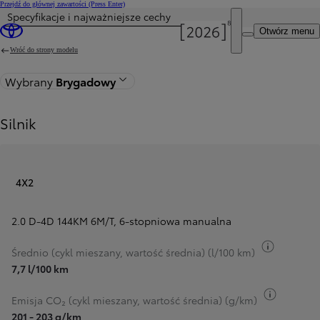
Przejdź do głównej zawartości
(Press Enter)
Specyfikacje i najważniejsze cechy
Otwórz menu
Wróć do strony modelu
Wybrany
Brygadowy
Silnik
4X2
2.0 D-4D 144KM 6M/T
,
6-stopniowa manualna
Przełącz 
Średnio (cykl mieszany, wartość średnia) (l/100 km)
7,7 l/100 km
Przełącz
Emisja CO₂ (cykl mieszany, wartość średnia) (g/km)
201 - 203 g/km