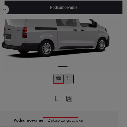
Poprzedni
Nast
Podsumowanie
Zapisz na swoim koncie
Twój kod
Podsumowanie
Zakup za gotówkę