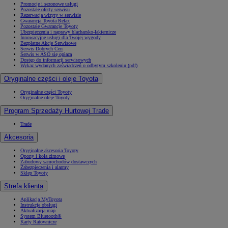
Promocje i sezonowe usługi
Pozostałe oferty serwisu
Rezerwacja wizyty w serwisie
Gwarancja Toyota Relax
Pozostałe Gwarancje Toyoty
Ubezpieczenia i naprawy blacharsko-lakiernicze
Innowacyjne usługi dla Twojej wygody
Bezpłatne Akcje Serwisowe
Serwis Dobrych Cen
Serwis w ASO się opłaca
Dostęp do informacji serwisowych
Wykaz wydanych zaświadczeń o odbytym szkoleniu (pdf)
Oryginalne części i oleje Toyota
Oryginalne części Toyoty
Oryginalne oleje Toyoty
Program Sprzedaży Hurtowej Trade
Trade
Akcesoria
Oryginalne akcesoria Toyoty
Opony i koła zimowe
Zabudowy samochodów dostawczych
Zabezpieczenia i alarmy
Sklep Toyoty
Strefa klienta
Aplikacja MyToyota
Instrukcje obsługi
Aktualizacja map
System Bluetooth®
Karty Ratownicze