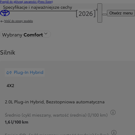
Przejdź do głównej zawartości
(Press Enter)
Specyfikacje i najważniejsze cechy
Otwórz menu
Wróć do strony modelu
Wybrany
Comfort
Silnik
Plug-In Hybrid
4X2
2.0L Plug-in Hybrid
,
Bezstopniowa automatyczna
Przełącz 
Średnio (cykl mieszany, wartość średnia) (l/100 km)
1,6 l/100 km
Przełącz