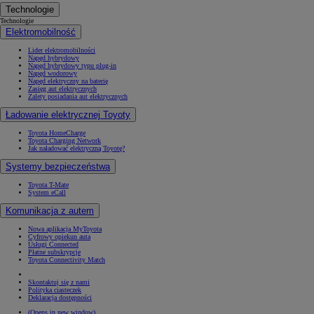
Technologie
Technologie
Elektromobilność
Lider elektromobilności
Napęd hybrydowy
Napęd hybrydowy typu plug-in
Napęd wodorowy
Napęd elektryczny na baterię
Zasięg aut elektrycznych
Zalety posiadania aut elektrycznych
Ładowanie elektrycznej Toyoty
Toyota HomeCharge
Toyota Charging Network
Jak naładować elektryczną Toyotę?
Systemy bezpieczeństwa
Toyota T-Mate
System eCall
Komunikacja z autem
Nowa aplikacja MyToyota
Cyfrowy opiekun auta
Usługi Connected
Płatne subskrypcje
Toyota Connectivity Match
Skontaktuj się z nami
Polityka ciasteczek
Deklaracja dostępności
(Opens in new window)