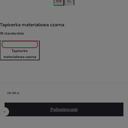
Tapicerka materiałowa czarna
W standardzie
Tapicerka
materiałowa czarna
Twoja konfiguracja
180 400 zł
Poprzedni
Nast
Podsumowanie