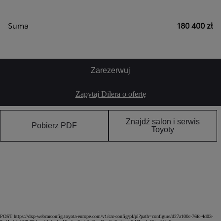
Suma
180 400 zł
Zarezerwuj
Zapytaj Dilera o ofertę
Znajdź salon i serwis
Pobierz PDF
Toyoty
POST https://dxp-webcarconfig.toyota-europe.com/v1/car-config/pl/pl?path=configure/d27a100c-76fc-4d03-