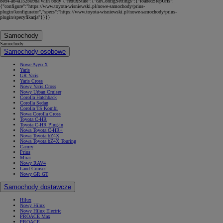
8ed4-ab4a152b09da with body {"reduxState":{"carConfigSettings":{"loadedStepUrls":
{"configure":"https://www.toyota-wisniewski.pl/nowe-samochody/prius-
plugin/konfigurator","specs":"https://www.toyota-wisniewski.pl/nowe-samochody/prius-
plugin/specyfikacja"}}}}
Samochody
Samochody
Samochody osobowe
Nowe Aygo X
Yaris
GR Yaris
Yaris Cross
Nowy Yaris Cross
Nowy Urban Cruiser
Corolla Hatchback
Corolla Sedan
Corolla TS Kombi
Nowa Corolla Cross
Toyota C-HR
Toyota C-HR Plug-in
Nowa Toyota C-HR+
Nowa Toyota bZ4X
Nowa Toyota bZ4X Touring
Camry
Prius
Mirai
Nowy RAV4
Land Cruiser
Nowy GR GT
Samochody dostawcze
Hilux
Nowy Hilux
Nowy Hilux Electric
PROACE Max
PROACE