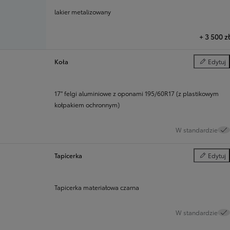
lakier metalizowany
+
3 500 zł
Koła
Edytuj
Koła
17" felgi aluminiowe z oponami 195/60R17 (z plastikowym
kołpakiem ochronnym)
W standardzie
Tapicerka
Edytuj
Tapicerka
Tapicerka materiałowa czarna
W standardzie