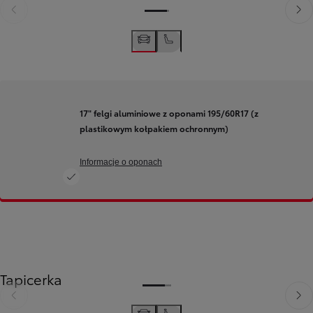
Poprzedni
Nast
17" felgi aluminiowe z oponami 195/60R17 (z
plastikowym kołpakiem ochronnym)
Informacje o oponach
Tapicerka
Poprzedni
Nast