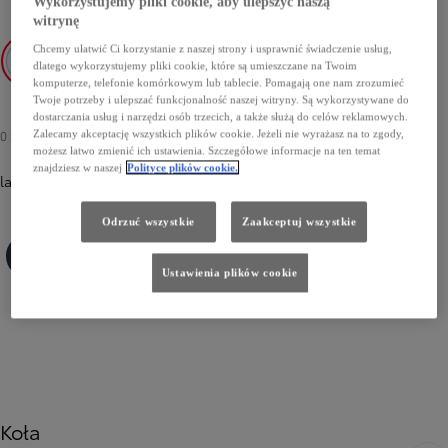
Wykorzystujemy pliki cookie, aby ulepszyć naszą
witrynę
Chcemy ułatwić Ci korzystanie z naszej strony i usprawnić świadczenie usług,
dlatego wykorzystujemy pliki cookie, które są umieszczane na Twoim
komputerze, telefonie komórkowym lub tablecie. Pomagają one nam zrozumieć
089 Platinum White Pearl
3U5 Imperial Red
1L0 Shimmering Silver
5C5 Mustard
1M2 Storm Grey
229 Neutral Black
Twoje potrzeby i ulepszać funkcjonalność naszej witryny. Są wykorzystywane do
dostarczania usług i narzędzi osób trzecich, a także służą do celów reklamowych.
Zalecamy akceptację wszystkich plików cookie. Jeżeli nie wyrażasz na to zgody,
0 zł
możesz łatwo zmienić ich ustawienia. Szczegółowe informacje na ten temat
znajdziesz w naszej
Polityce plików cookie.
lakier podstawowy
Odrzuć wszystkie
Zaakceptuj wszystkie
Ustawienia plików cookie
8Q4 Marine Blue
Koła