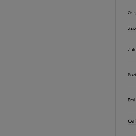
Osią
Zuż
Zal
Poz
Emi
Osi