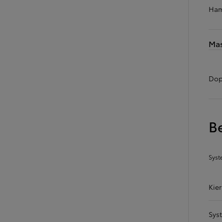
Ham
Mas
Dop
B
Syst
Kie
Sys