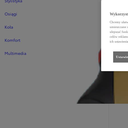
Stylistyka
Osiągi
Wykorzystu
Chcemy ułatwi
Koła
umieszczane 
ulepszać funk
celów reklamo
Komfort
ich ustawieni
Multimedia
Ustawie