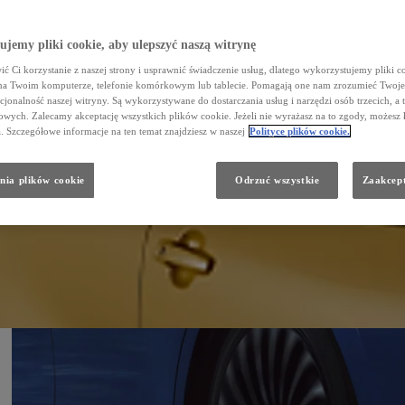
jemy pliki cookie, aby ulepszyć naszą witrynę
ć Ci korzystanie z naszej strony i usprawnić świadczenie usług, dlatego wykorzystujemy pliki co
na Twoim komputerze, telefonie komórkowym lub tablecie. Pomagają one nam zrozumieć Twoje 
cjonalność naszej witryny. Są wykorzystywane do dostarczania usług i narzędzi osób trzecich, a 
wych. Zalecamy akceptację wszystkich plików cookie. Jeżeli nie wyrażasz na to zgody, możesz 
a. Szczegółowe informacje na ten temat znajdziesz w naszej
Polityce plików cookie.
nia plików cookie
Odrzuć wszystkie
Zaakcept