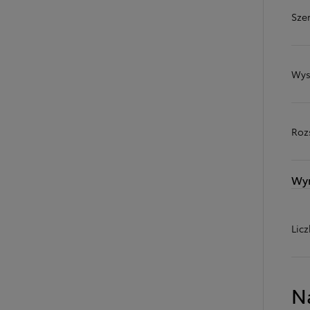
Sze
Wys
Roz
Wy
Od
81 900 zł
Lic
Yaris Cross
HYBRID
N