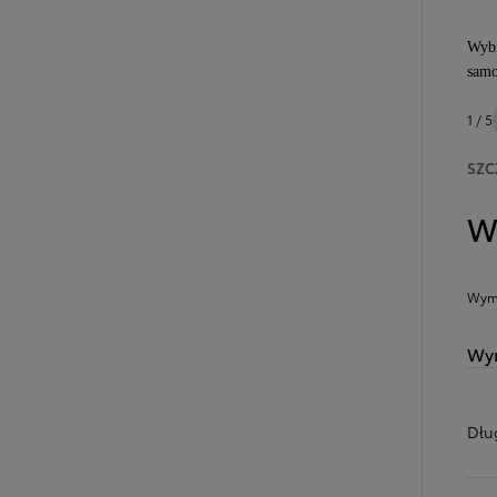
Wybi
samo
1 / 5
SZC
W
Wymi
Wym
Dłu