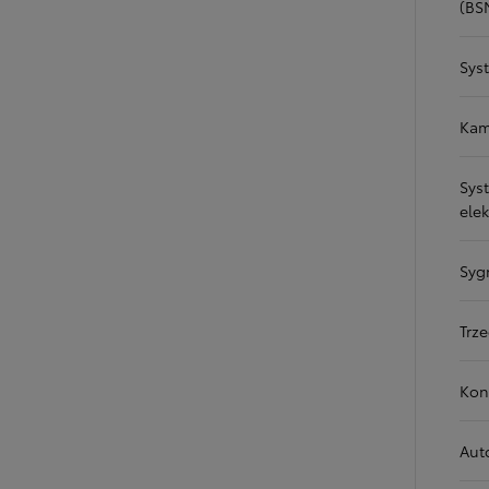
(BS
Sys
Od
105 300 zł
Corolla Hatchback
Kam
HYBRID
Sys
ele
Syg
Trz
Kont
Aut