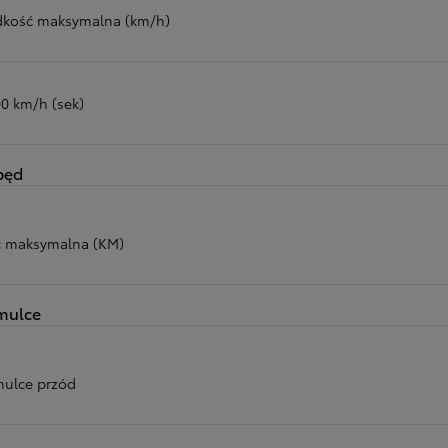
dkość maksymalna (km/h)
00 km/h (sek)
pęd
 maksymalna (KM)
mulce
ulce przód