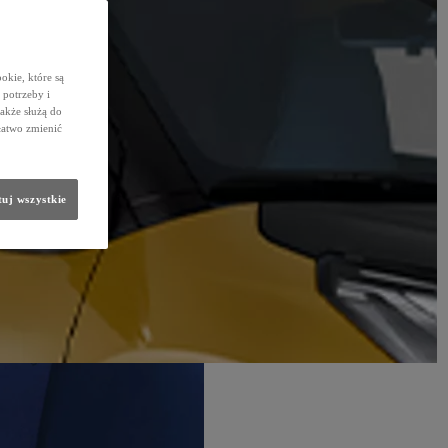
okie, które są
potrzeby i
także służą do
łatwo zmienić
uj wszystkie