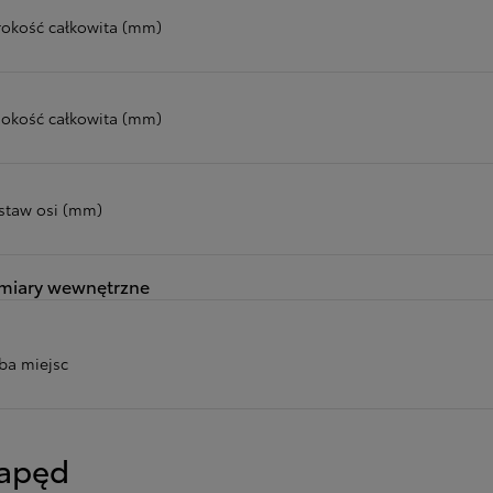
rokość całkowita (mm)
okość całkowita (mm)
staw osi (mm)
miary wewnętrzne
zba miejsc
apęd