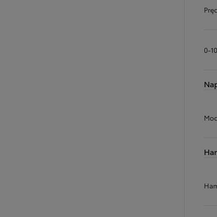
Prę
0-1
Na
Moc
Ha
Ham