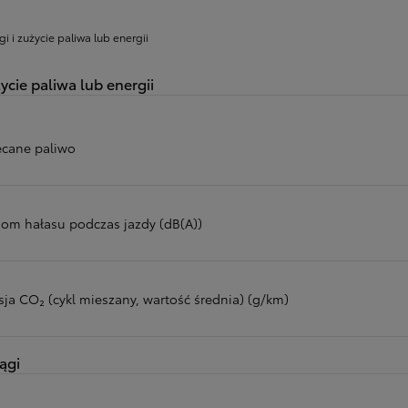
gi i zużycie paliwa lub energii
ycie paliwa lub energii
ecane paliwo
iom hałasu podczas jazdy (dB(A))
sja CO₂ (cykl mieszany, wartość średnia) (g/km)
ągi