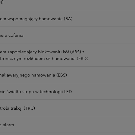
M)
tem wspomagający hamowanie (BA)
era cofania
tem zapobiegający blokowaniu kół (ABS) z
ktronicznym rozkładem sił hamowania (EBD)
nał awaryjnego hamowania (EBS)
ecie światło stopu w technologii LED
rola trakcji (TRC)
o alarm