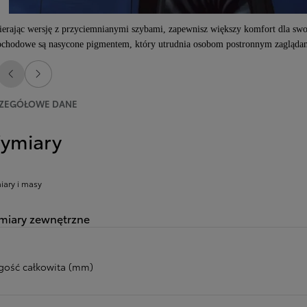
erając wersję z przyciemnianymi szybami, zapewnisz większy komfort dla sw
chodowe są nasycone pigmentem, który utrudnia osobom postronnym zaglądan
Poprzedni
Następny
ZEGÓŁOWE DANE
ymiary
ary i masy
iary zewnętrzne
gość całkowita (mm)