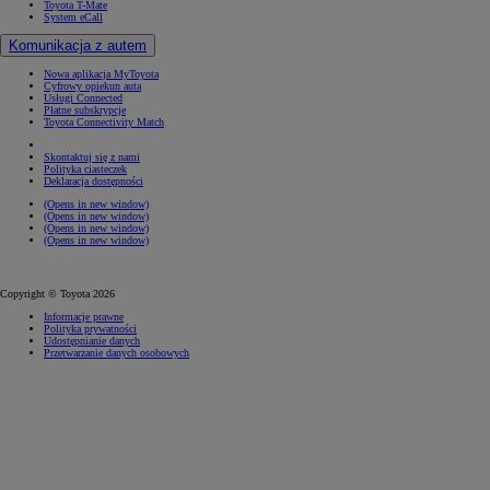
Toyota T-Mate
System eCall
Komunikacja z autem
Nowa aplikacja MyToyota
Cyfrowy opiekun auta
Usługi Connected
Płatne subskrypcje
Toyota Connectivity Match
Skontaktuj się z nami
Polityka ciasteczek
Deklaracja dostępności
(Opens in new window)
(Opens in new window)
(Opens in new window)
(Opens in new window)
Copyright © Toyota 2026
Informacje prawne
Polityka prywatności
Udostępnianie danych
Przetwarzanie danych osobowych