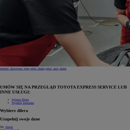
internet_showroom_open
select_dealer
select_auto_dealer
UMÓW SIĘ NA PRZEGLĄD TOYOTA EXPRESS SERVICE LUB
INNE USŁUGI:
Wybierz Dilera
Wypełnij formularz
Wybierz dilera
Uzupełnij swoje dane
Tel:
Zmień