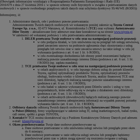
(Obowiązek informacyjny wynikający z Rozporządzenia Parlamentu Europejskiego i Rady (UE)
2016/679 z dnia 27 kwietnia 2016 r. w sprawie ochrony osób fizycznych w związku z przetwarzaniem danych
osobowych i w sprawie swobodnego przepływu takich danych oraz uchylenia dyrektywy 95/46/WE (RODO))
Informujemy, iż:
Administrator danych, cele i podstawy prawne przetwarzania:
Administratorem Twoich danych osobowych we wskazanym poniżej zakresie są
Toyota Central
Europe Sp. z o.o.
, 02-673 Warszawa, ul. Konstruktorska 5 (
TCE
) oraz wybrany
Autoryzowany
Diler Toyoty
– aktualizowane listy adresowe oraz dane kontaktowe są na stronie
www.toyota.pl
W zależności od wskazanej podstawy i celu przetwarzania administratorami są:.
DILER przetwarza Twoje osobowe w celu oraz na następującej podstawie prawnej:
w celu podjęcia działań, w tym umówienia się na przegląd lub usługę serwisową,
przed zawarciem umowy na podstawie zgłoszenia chęci skorzystania z usług
przeglądu lub serwisu oraz w razie zawarcia umowy na takie usługi w celu jej
wykonania (podstawa z art. 6 ust 1 lit. b RODO),
w celu ewentualnego dochodzenia lub obrony przed roszczeniami będącym
realizacją prawnie uzasadnionego interesu Dilera (podstawa z art. 6 ust. 1 lit.
f RODO) (np. zapłata mandatu);
TCE przetwarza Twoje osobowe w celu oraz na następującej podstawie prawnej:
w celach analitycznych tj. w celu lepszego doboru usług do potrzeb klientów
Toyota, ogólnej optymalizacji produktów Toyota, optymalizacji procesów
obsługi, budowania wiedzy o klientach Toyota, analizy finansowej TCE oraz
sieci dilerskiej, będących realizacją naszego prawnie uzasadnionego interesu
(podstawa z art. 6 ust. 1 lit. f RODO);
w celu badań w zakresie wykonanych przez Dilerów umów i usług w tym
posprzedażnych, które odbywają się w związku z działaniem sieci dilerskiej)
(podstawa z art. 6 ust. 1 lit. f RODO);
w celach archiwalnych (dowodowych) będących realizacją naszego prawnie
uzasadnionego interesu zabezpieczenia informacji na wypadek prawnej potrzeby
wykazania faktów (art. 6 ust. 1 lit. f RODO);
Odbiorcy danych:
odbiorcą Twoich danych osobowych będą
Autoryzowani Dilerzy Toyoty
w Polsce (Dilerzy)
, firmy współpracujące w zakresie usług IT, usług marketingowych, badań rynku,
call center, spółki z grupy TOYOTA;
Kontakt:
W TCE można skontaktować się z Punktem Kontaktowym Ochrony Danych pod adresem
e-mail:
klient@toyota.pl
Okres przechowywania:
Twoje dane osobowe przechowywane są:
Dane osobowe przetwarzane w celu umówienia usługi serwisu lub przeglądu przez okres
do 6 miesięcy;
Dane osobowe przetwarzane w razie odbycia usługi serwisu lub przeglądu będziemy
przechowywać przez czas w jakim mogą ujawnić się roszczenia związane z usługą;