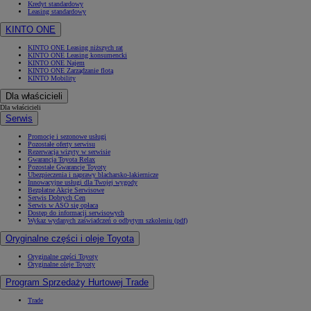
Kredyt standardowy
Leasing standardowy
KINTO ONE
KINTO ONE Leasing niższych rat
KINTO ONE Leasing konsumencki
KINTO ONE Najem
KINTO ONE Zarządzanie flotą
KINTO Mobility
Dla właścicieli
Dla właścicieli
Serwis
Promocje i sezonowe usługi
Pozostałe oferty serwisu
Rezerwacja wizyty w serwisie
Gwarancja Toyota Relax
Pozostałe Gwarancje Toyoty
Ubezpieczenia i naprawy blacharsko-lakiernicze
Innowacyjne usługi dla Twojej wygody
Bezpłatne Akcje Serwisowe
Serwis Dobrych Cen
Serwis w ASO się opłaca
Dostęp do informacji serwisowych
Wykaz wydanych zaświadczeń o odbytym szkoleniu (pdf)
Oryginalne części i oleje Toyota
Oryginalne części Toyoty
Oryginalne oleje Toyoty
Program Sprzedaży Hurtowej Trade
Trade