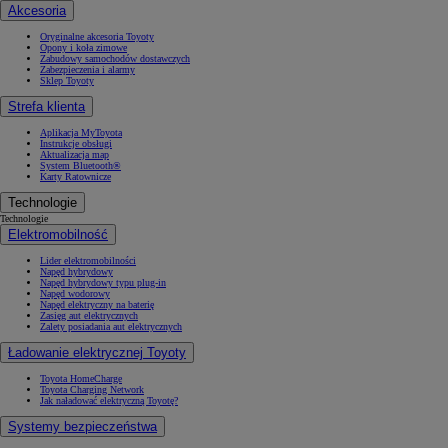
Akcesoria
Oryginalne akcesoria Toyoty
Opony i koła zimowe
Zabudowy samochodów dostawczych
Zabezpieczenia i alarmy
Sklep Toyoty
Strefa klienta
Aplikacja MyToyota
Instrukcje obsługi
Aktualizacja map
System Bluetooth®
Karty Ratownicze
Technologie
Technologie
Elektromobilność
Lider elektromobilności
Napęd hybrydowy
Napęd hybrydowy typu plug-in
Napęd wodorowy
Napęd elektryczny na baterię
Zasięg aut elektrycznych
Zalety posiadania aut elektrycznych
Ładowanie elektrycznej Toyoty
Toyota HomeCharge
Toyota Charging Network
Jak naładować elektryczną Toyotę?
Systemy bezpieczeństwa