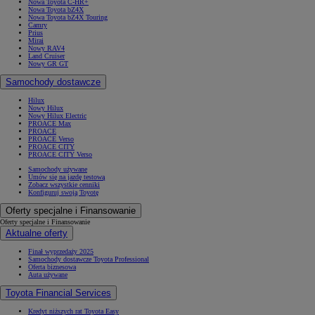
Nowa Toyota C-HR+
Nowa Toyota bZ4X
Nowa Toyota bZ4X Touring
Camry
Prius
Mirai
Nowy RAV4
Land Cruiser
Nowy GR GT
Samochody dostawcze
Hilux
Nowy Hilux
Nowy Hilux Electric
PROACE Max
PROACE
PROACE Verso
PROACE CITY
PROACE CITY Verso
Samochody używane
Umów się na jazdę testową
Zobacz wszystkie cenniki
Konfiguruj swoją Toyotę
Oferty specjalne i Finansowanie
Oferty specjalne i Finansowanie
Aktualne oferty
Finał wyprzedaży 2025
Samochody dostawcze Toyota Professional
Oferta biznesowa
Auta używane
Toyota Financial Services
Kredyt niższych rat Toyota Easy