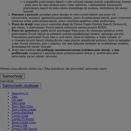
w przypadku przetwarzania danych w celu realizacji naszego prawnie uzasadnionego interesu
- przez okres do czasu złożenia przez Ciebie sprzeciwu, z zastrzeżeniem konieczności
przetwarzania danych do końca okresu niezbędnego do ustalenia, dochodzenia lub obrony
roszczeń.
Pouczenie o prawach:
posiadasz prawo dostępu do treści swoich danych oraz prawo ich
sprostowania, usunięcia, ograniczenia przetwarzania, prawo do przenoszenia danych, prawo wniesienia
sprzeciwu wobec przetwarzania danych, prawo wniesienia sprzeciwu wobec profilowania;
Prawo do skargi:
masz prawo wniesienia skargi do Prezesa Urzędu Ochrony Danych Osobowych,
gdy uznasz, iż przetwarzanie Twoich danych osobowych narusza przepisy RODO;
Prawo do sprzeciwu:
w każdej chwili przysługuje Tobie prawo do wniesienia sprzeciwu wobec
przetwarzania Twoich danych na podstawie prawnie uzasadnionego interesu, opisanego powyżej.
Przestaniemy przetwarzać Twoje dane w tych celach, chyba że będziemy w stanie wykazać, że
w stosunku do tych danych istnieją dla nas ważne prawnie uzasadnione podstawy, które są nadrzędne
wobec Twoich interesów, praw i wolności, lub dane będą nam niezbędne do ewentualnego ustalenia,
dochodzenia lub obrony roszczeń;
Twoje dane osobowe
nie podlegają zautomatyzowanemu podejmowaniu decyzji, w tym
profilowaniu
związanym z automatycznym podejmowaniem decyzji tj. profilowaniu które
odbywałoby się bez udziału człowieka.
Wybrana stacja dilerska wkrótce się z Tobą skontaktuje, aby potwierdzić umówienie wizyty.
Samochody
Samochody
Samochody osobowe
Nowe Aygo X
Yaris
GR Yaris
Yaris Cross
Nowy Yaris Cross
Nowy Urban Cruiser
Corolla Hatchback
Corolla Sedan
Corolla TS Kombi
Nowa Corolla Cross
Toyota C-HR
Toyota C-HR Plug-in