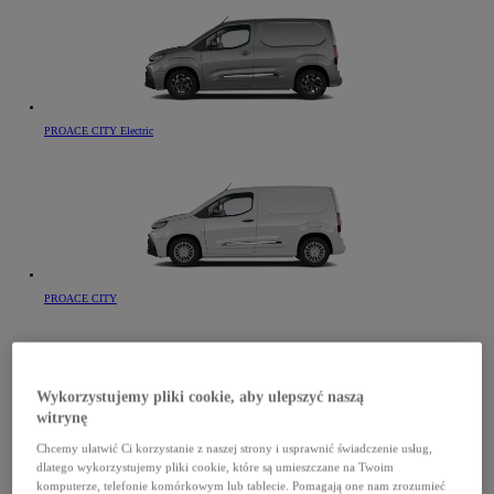
PROACE CITY Electric
PROACE CITY
Wykorzystujemy pliki cookie, aby ulepszyć naszą
witrynę
Chcemy ułatwić Ci korzystanie z naszej strony i usprawnić świadczenie usług,
PROACE CITY Verso Electric
dlatego wykorzystujemy pliki cookie, które są umieszczane na Twoim
komputerze, telefonie komórkowym lub tablecie. Pomagają one nam zrozumieć