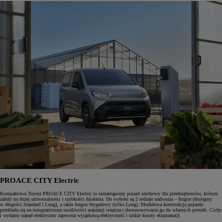
PROACE CITY Electric
Kompaktowa Toyota PROACE CITY Electric to niezastąpiony pojazd użytkowy dla przedsiębiorców, którym
zależy na dużej uniwersalności i szybkości działania. Do wyboru są 2 rodzaje nadwozia – furgon (dostępny
w długości Standard i Long), a także furgon brygadowy (tylko Long). Modułowa konstrukcja pojazdu
przekłada się na nieograniczone możliwości aranżacji wnętrza i dostosowywania go do własnych potrzeb. Cichy
i wydajny napęd elektryczny zapewnia wyjątkową efektywność i niskie koszty eksploatacji.