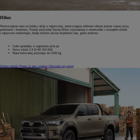
Hilux
Niezwyciężone auto na każdą z dróg w najnowszej, zachwycającej odsłonie oferuje jeszcze więcej mocy,
przestrzeni i komfortu. Poznaj niezwykłą Toyotę Hilux wyposażoną w niezawodne i oszczędne silniki
i najnowsze technologie, dzięki którym zawsze dojedziesz tam, gdzie zechcesz.
Lider sprzedaży w segmencie pick-up
Nowy silnik 2.8 D-4D 204 KM
Masa holowanej przyczepy do 3500 kg
Zobacz cennik
(Opens in new window)
Dowiedz się więcej