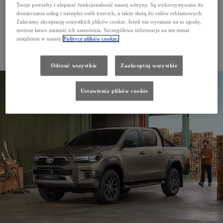
Twoje potrzeby i ulepszać funkcjonalność naszej witryny. Są wykorzystywane do
dostarczania usług i narzędzi osób trzecich, a także służą do celów reklamowych.
Zalecamy akceptację wszystkich plików cookie. Jeżeli nie wyrażasz na to zgody,
możesz łatwo zmienić ich ustawienia. Szczegółowe informacje na ten temat
znajdziesz w naszej
Polityce plików cookie.
PROACE CITY Verso
Odrzuć wszystkie
Zaakceptuj wszystkie
Ustawienia plików cookie