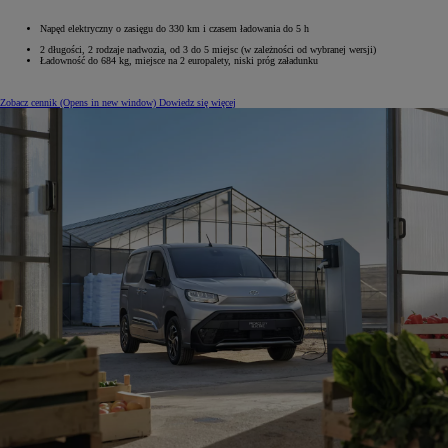
Napęd elektryczny o zasięgu do 330 km i czasem ładowania do 5 h
2 długości, 2 rodzaje nadwozia, od 3 do 5 miejsc (w zależności od wybranej wersji)
Ładowność do 684 kg, miejsce na 2 europalety, niski próg załadunku
Zobacz cennik
(Opens in new window)
Dowiedz się więcej