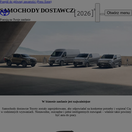
Przejdź do głównej zawartości
(Press Enter)
SAMOCHODY DOSTAWCZE
Otwórz menu
Pracują na Twoje zaufanie
W biznesie zaufanie jest najważniejsze
Samochody dostawcze Toyoty zostały zaprojektowane, aby odpowiadać na konkretne potrzeby i wspierać Cię
w codziennych wyzwaniach. Niezawodne, oszczędne i pełne inteligentnych rozwiązań – właśnie takie powinny
być auta do pracy.