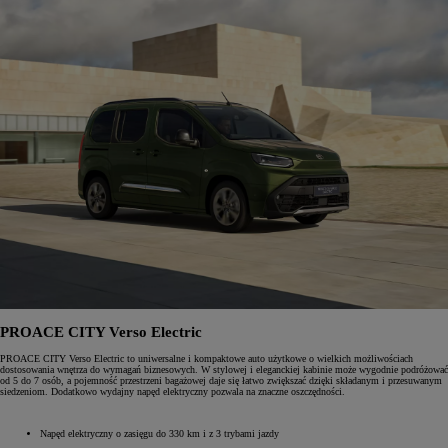
PROACE CITY Verso Electric
PROACE CITY Verso Electric to uniwersalne i kompaktowe auto użytkowe o wielkich możliwościach
dostosowania wnętrza do wymagań biznesowych. W stylowej i eleganckiej kabinie może wygodnie podróżować
od 5 do 7 osób, a pojemność przestrzeni bagażowej daje się łatwo zwiększać dzięki składanym i przesuwanym
siedzeniom. Dodatkowo wydajny napęd elektryczny pozwala na znaczne oszczędności.
Napęd elektryczny o zasięgu do 330 km i z 3 trybami jazdy