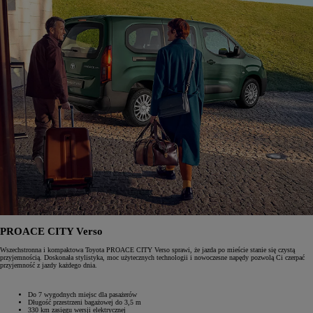
PROACE CITY Verso
Wszechstronna i kompaktowa Toyota PROACE CITY Verso sprawi, że jazda po mieście stanie się czystą
przyjemnością. Doskonała stylistyka, moc użytecznych technologii i nowoczesne napędy pozwolą Ci czerpać
przyjemność z jazdy każdego dnia.
Do 7 wygodnych miejsc dla pasażerów
Długość przestrzeni bagażowej do 3,5 m
330 km zasięgu wersji elektrycznej