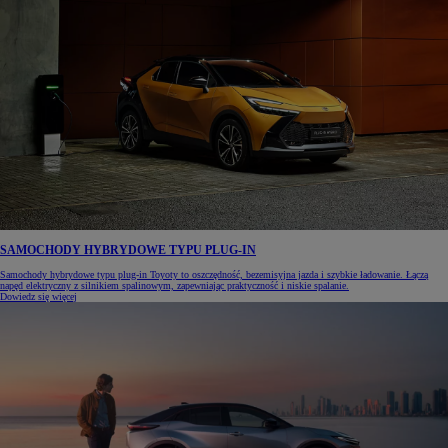
SAMOCHODY HYBRYDOWE TYPU PLUG-IN
Samochody hybrydowe typu plug-in Toyoty to oszczędność, bezemisyjna jazda i szybkie ładowanie. Łączą
napęd elektryczny z silnikiem spalinowym, zapewniając praktyczność i niskie spalanie.
Dowiedz się więcej