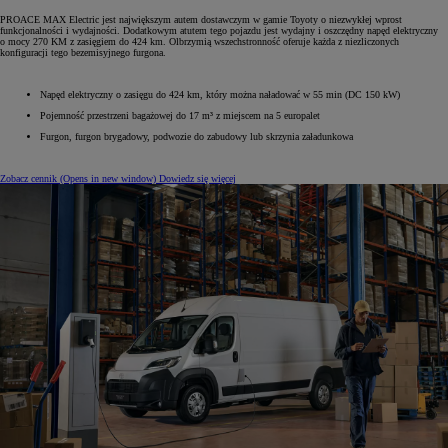
PROACE MAX Electric jest największym autem dostawczym w gamie Toyoty o niezwykłej wprost
funkcjonalności i wydajności. Dodatkowym atutem tego pojazdu jest wydajny i oszczędny napęd elektryczny
o mocy 270 KM z zasięgiem do 424 km. Olbrzymią wszechstronność oferuje każda z niezliczonych
konfiguracji tego bezemisyjnego furgona.
Napęd elektryczny o zasięgu do 424 km, który można naładować w 55 min (DC 150 kW)
Pojemność przestrzeni bagażowej do 17 m³ z miejscem na 5 europalet
Furgon, furgon brygadowy, podwozie do zabudowy lub skrzynia załadunkowa
Zobacz cennik
(Opens in new window)
Dowiedz się więcej