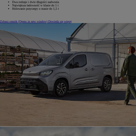
Dwa rodzaje i dwie długości nadwozia
Największa ładowność w klasie do 1 t
Holowanie przyczepy o masie do 1,5 t
Zobacz cennik
(Opens in new window)
Dowiedz się więcej