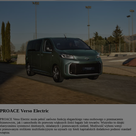
PROACE Verso Electric
PROACE Verso Electric może pełnić zarówno funkcję eleganckiego vana osobowego o przeznaczeniu
biznesowym, jak i samochodu do przewozu większych ilości bagaży lub towarów. Wszystko to dzięki
elastycznemu systemowi dzielonych, składanych i przesuwanych siedzeń. Możliwość wyboru wersji
z przesuwanym stolikiem multifunkcyjnym na szynach czy foteli kapitańskich dodatkowo podnosi standard
wnętrza.