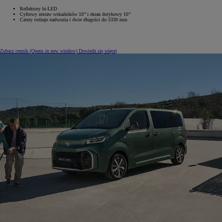
Reflektory bi-LED
Cyfrowy zestaw wskaźników 10’’ i ekran dotykowy 10’’
Cztery rodzaje nadwozia i dwie długości do 5330 mm
Zobacz cennik
(Opens in new window)
Dowiedz się więcej