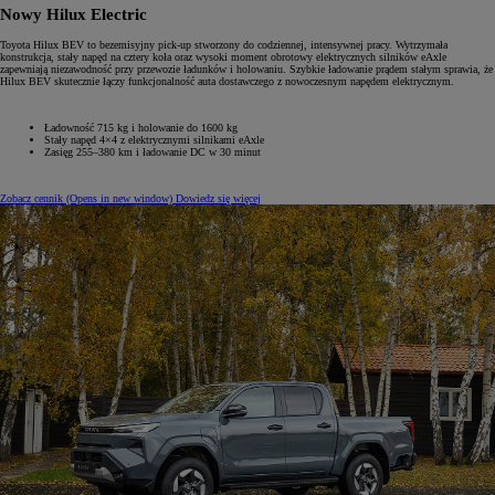
Nowy Hilux Electric
Toyota Hilux BEV to bezemisyjny pick-up stworzony do codziennej, intensywnej pracy. Wytrzymała
konstrukcja, stały napęd na cztery koła oraz wysoki moment obrotowy elektrycznych silników eAxle
zapewniają niezawodność przy przewozie ładunków i holowaniu. Szybkie ładowanie prądem stałym sprawia, że
Hilux BEV skutecznie łączy funkcjonalność auta dostawczego z nowoczesnym napędem elektrycznym.
Ładowność 715 kg i holowanie do 1600 kg
Stały napęd 4×4 z elektrycznymi silnikami eAxle
Zasięg 255–380 km i ładowanie DC w 30 minut
Zobacz cennik
(Opens in new window)
Dowiedz się więcej