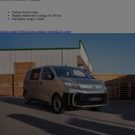
Funkcja Smart Cargo
Napędy elektryczne o zasięgu do 350 km
Największy uciąg w klasie
Zobacz cennik
(Opens in new window)
Dowiedz się więcej