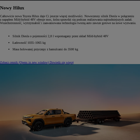
Nowy Hilux
Całkowicie nowa Toyota Hilux daje Ci jeszcze więcej możliwości. Nowoczesny silnik Diesla w połączeniu
z napędem Mild-hybrid 48V oferuje moc, która sprawdzi się podczas realizowania najtrudniejszych zadań.
Wszechstronność, wytrzymałość i zaawansowana technologia tworzą auto zawsze gotowe na nowe wyzwania.
Silnik Diesla o pojemności 2,8 l wspomagany przez układ Mild-hybrid 48V
Ładowność 1035–1065 kg
Masa holowanej przyczepy z hamulcami do 3500 kg
Zobacz cennik
(Opens in new window)
Dowiedz się więcej