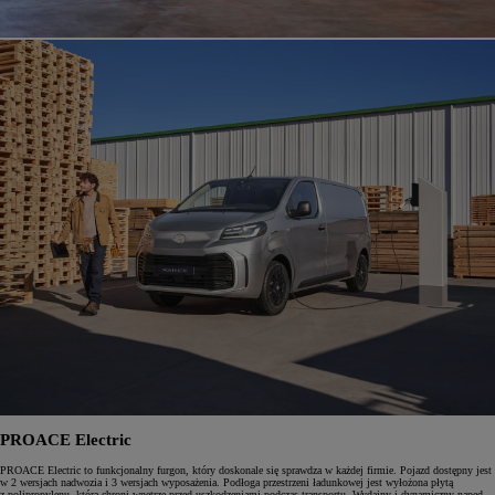
PROACE Electric
PROACE Electric to funkcjonalny furgon, który doskonale się sprawdza w każdej firmie. Pojazd dostępny jest
w 2 wersjach nadwozia i 3 wersjach wyposażenia. Podłoga przestrzeni ładunkowej jest wyłożona płytą
z polipropylenu, która chroni wnętrze przed uszkodzeniami podczas transportu. Wydajny i dynamiczny napęd